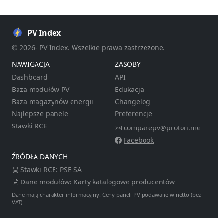
PV Index
© 2026- PV Index. Wszelkie prawa zastrzeżone.
NAWIGACJA
ZASOBY
Dashboard
API
Baza modułów PV
Edukacja
Baza magazynów energii
Changelog
Najlepsze panele
Preferencje
Stawki RCE
comparepv@proton.me
Facebook
ŹRÓDŁA DANYCH
Stawki RCE:
PSE SA
Dane modułów: Karty katalogowe producentów
Dane mają charakter informacyjny. Ceny paneli PV podawane w netto (bez
VAT).