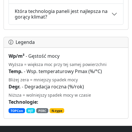
Która technologia paneli jest najlepsza na
gorący klimat?
Legenda
Wp/m²
- Gęstość mocy
Wyższa = większa moc przy tej samej powierzchni
Temp.
- Wsp. temperaturowy Pmax (%/°C)
Bliżej zera = mniejszy spadek mocy
Degr.
- Degradacja roczna (%/rok)
Niższa = wolniejszy spadek mocy w czasie
Technologie:
TOPCon
HJT
PERC
N-type