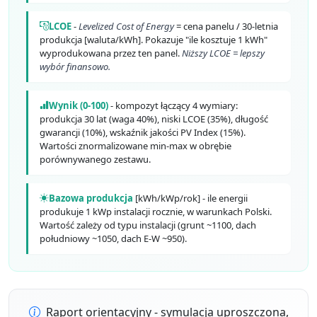
LCOE
-
Levelized Cost of Energy
= cena panelu / 30-letnia
produkcja [waluta/kWh]. Pokazuje "ile kosztuje 1 kWh"
wyprodukowana przez ten panel.
Niższy LCOE = lepszy
wybór finansowo.
Wynik (0-100)
- kompozyt łączący 4 wymiary:
produkcja 30 lat (waga 40%), niski LCOE (35%), długość
gwarancji (10%), wskaźnik jakości PV Index (15%).
Wartości znormalizowane min-max w obrębie
porównywanego zestawu.
Bazowa produkcja
[kWh/kWp/rok] - ile energii
produkuje 1 kWp instalacji rocznie, w warunkach Polski.
Wartość zależy od typu instalacji (grunt ~1100, dach
południowy ~1050, dach E-W ~950).
Raport orientacyjny - symulacja uproszczona,