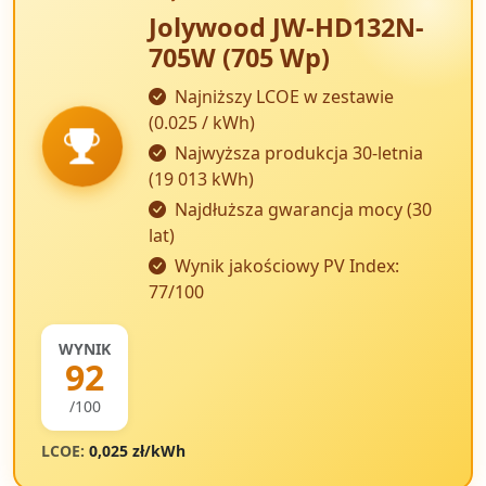
Jolywood JW-HD132N-
705W (705 Wp)
Najniższy LCOE w zestawie
(0.025 / kWh)
Najwyższa produkcja 30-letnia
(19 013 kWh)
Najdłuższa gwarancja mocy (30
lat)
Wynik jakościowy PV Index:
77/100
WYNIK
92
/100
LCOE:
0,025 zł/kWh