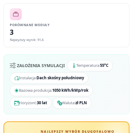
PORÓWNANE MODUŁY
3
Najwyższy wynik: 91,6
ZAŁOŻENIA SYMULACJI
Temperatura:
55°C
Instalacja:
Dach skośny południowy
Bazowa produkcja:
1050 kWh/kWp/rok
Horyzont:
30 lat
Waluta:
zł PLN
NAJLEPSZY WYBÓR DŁUGOFALOWO