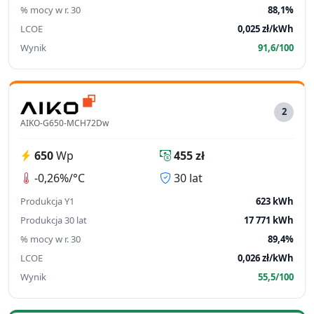
% mocy w r. 30
88,1%
LCOE
0,025 zł/kWh
Wynik
91,6/100
2
AIKO-G650-MCH72Dw
650
Wp
455 zł
-0,26%/°C
30 lat
Produkcja Y1
623 kWh
Produkcja 30 lat
17 771 kWh
% mocy w r. 30
89,4%
LCOE
0,026 zł/kWh
Wynik
55,5/100