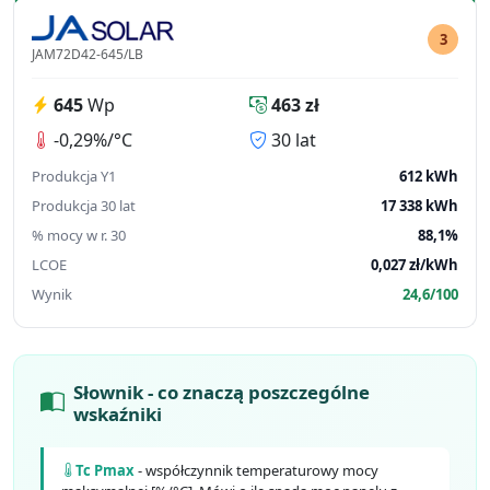
3
JAM72D42-645/LB
645
Wp
463 zł
-0,29%/°C
30 lat
Produkcja Y1
612 kWh
Produkcja 30 lat
17 338 kWh
% mocy w r. 30
88,1%
LCOE
0,027 zł/kWh
Wynik
24,6/100
Słownik - co znaczą poszczególne
wskaźniki
Tc Pmax
- współczynnik temperaturowy mocy