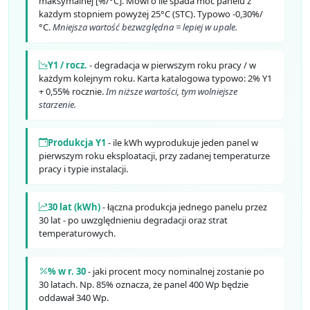
maksymalnej [%/°C]. Mówi o ile spada moc panelu z
każdym stopniem powyżej 25°C (STC). Typowo -0,30%/
°C.
Mniejsza wartość bezwzględna = lepiej w upale.
Y1 / rocz.
- degradacja w pierwszym roku pracy / w
każdym kolejnym roku. Karta katalogowa typowo: 2% Y1
+ 0,55% rocznie.
Im niższe wartości, tym wolniejsze
starzenie.
Produkcja Y1
- ile kWh wyprodukuje jeden panel w
pierwszym roku eksploatacji, przy zadanej temperaturze
pracy i typie instalacji.
30 lat (kWh)
- łączna produkcja jednego panelu przez
30 lat - po uwzględnieniu degradacji oraz strat
temperaturowych.
% w r. 30
- jaki procent mocy nominalnej zostanie po
30 latach. Np. 85% oznacza, że panel 400 Wp będzie
oddawał 340 Wp.