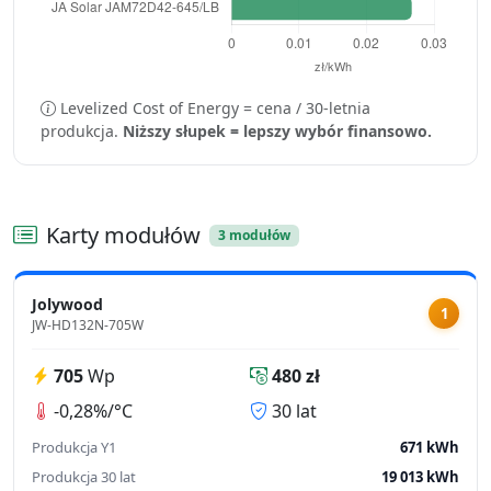
Levelized Cost of Energy = cena / 30-letnia
produkcja.
Niższy słupek = lepszy wybór finansowo.
Karty modułów
3 modułów
Jolywood
1
JW-HD132N-705W
705
Wp
480 zł
-0,28%/°C
30 lat
Produkcja Y1
671 kWh
Produkcja 30 lat
19 013 kWh