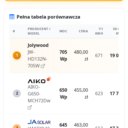
Pełna tabela porównawcza
PRODUCENT /
Y1
30-LAT
#
MOC
CENA
MODEL
KWH
KWH
Jolywood
JW-
705
480,00
671
19 013
1
HD132N-
Wp
zł
705W
AIKO-
650
455,00
623
17 771
G650-
2
Wp
zł
MCH72Dw
645
463,00