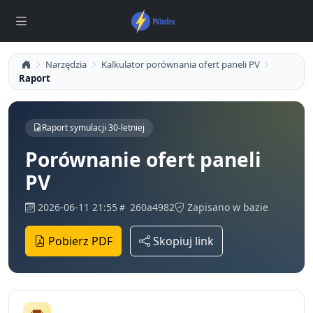
Narzędzia
Kalkulator porównania ofert paneli PV
Raport
Raport symulacji 30-letniej
Porównanie ofert paneli
PV
2026-06-11 21:55
260a4982
Zapisano w bazie
Pobierz PDF
Skopiuj link