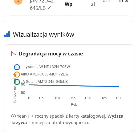
612
17 338
JAM72D42-
3
Wp
zł
645/LB
Wizualizacja wyników
Degradacja mocy w czasie
Year-1 + roczny spadek z karty katalogowej.
Wyższa
krzywa
= mniejsza utrata wydajności.