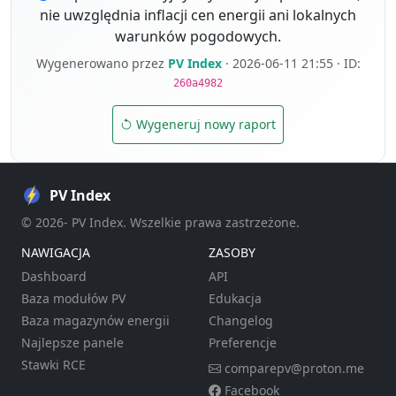
nie uwzględnia inflacji cen energii ani lokalnych
warunków pogodowych.
Wygenerowano przez
PV Index
· 2026-06-11 21:55 · ID:
260a4982
Wygeneruj nowy raport
PV Index
© 2026- PV Index. Wszelkie prawa zastrzeżone.
NAWIGACJA
ZASOBY
Dashboard
API
Baza modułów PV
Edukacja
Baza magazynów energii
Changelog
Najlepsze panele
Preferencje
Stawki RCE
comparepv@proton.me
Facebook