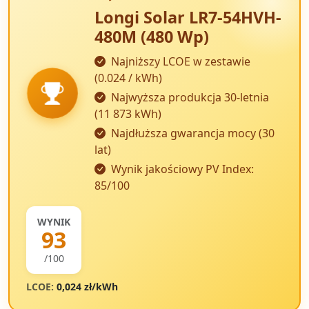
Longi Solar LR7-54HVH-
480M (480 Wp)
Najniższy LCOE w zestawie
(0.024 / kWh)
Najwyższa produkcja 30-letnia
(11 873 kWh)
Najdłuższa gwarancja mocy (30
lat)
Wynik jakościowy PV Index:
85/100
WYNIK
93
/100
LCOE:
0,024 zł/kWh