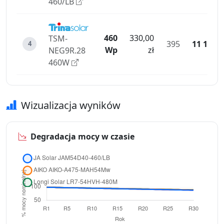
460/LB
460
330,00
TSM-
395
11 187
4
Wp
zł
NEG9R.28
460W
Wizualizacja wyników
Degradacja mocy w czasie