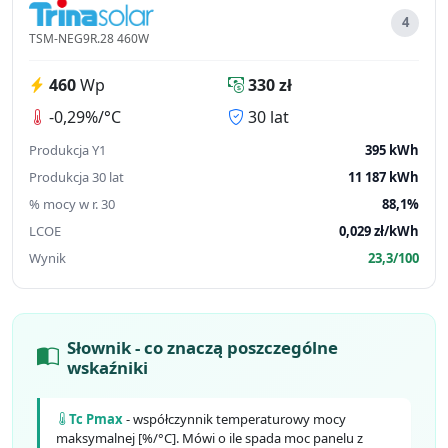
4
TSM-NEG9R.28 460W
460
Wp
330 zł
-0,29%/°C
30 lat
Produkcja Y1
395 kWh
Produkcja 30 lat
11 187 kWh
% mocy w r. 30
88,1%
LCOE
0,029 zł/kWh
Wynik
23,3/100
Słownik - co znaczą poszczególne
wskaźniki
Tc Pmax
- współczynnik temperaturowy mocy
maksymalnej [%/°C]. Mówi o ile spada moc panelu z