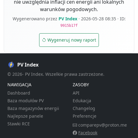
nie uwzględnia inflacji cen energii ani lokalnych
warunków pogodowych.
Wygenerowano przez
PV Index
· 2026-05-28 08:35 · ID:
9915b17f
Wygeneruj nowy raport
PV Index
© 2026- PV Index. Wszelkie prawa zastrzeżone.
NAWIGACJA
ZASOBY
Dashboard
API
Baza modułów PV
Edukacja
Baza magazynów energii
Changelog
Najlepsze panele
Preferencje
Stawki RCE
comparepv@proton.me
Facebook