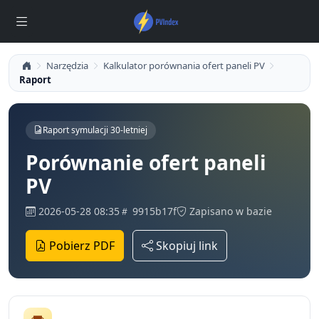
Narzędzia
Kalkulator porównania ofert paneli PV
Raport
Raport symulacji 30-letniej
Porównanie ofert paneli
PV
2026-05-28 08:35
9915b17f
Zapisano w bazie
Pobierz PDF
Skopiuj link