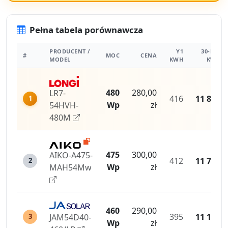
Pełna tabela porównawcza
PRODUCENT /
Y1
30-LAT
#
MOC
CENA
MODEL
KWH
KWH
480
280,00
LR7-
416
11 873
1
Wp
zł
54HVH-
480M
475
300,00
AIKO-A475-
412
11 750
2
Wp
zł
MAH54Mw
460
290,00
395
11 187
JAM54D40-
3
Wp
zł