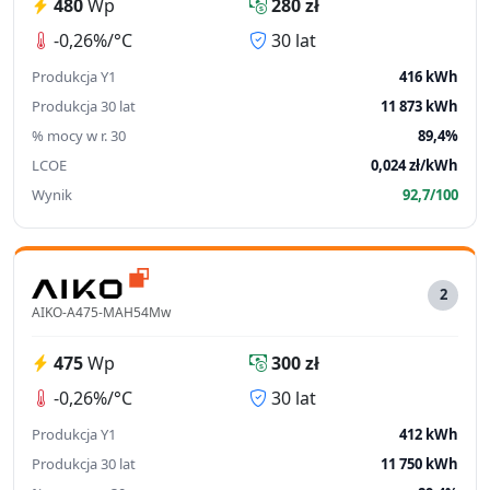
480
Wp
280 zł
-0,26%/°C
30 lat
Produkcja Y1
416 kWh
Produkcja 30 lat
11 873 kWh
% mocy w r. 30
89,4%
LCOE
0,024 zł/kWh
Wynik
92,7/100
2
AIKO-A475-MAH54Mw
475
Wp
300 zł
-0,26%/°C
30 lat
Produkcja Y1
412 kWh
Produkcja 30 lat
11 750 kWh