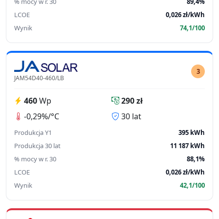
% mocy w r. 30
89,4%
LCOE
0,026 zł/kWh
Wynik
74,1/100
3
JAM54D40-460/LB
460
Wp
290 zł
-0,29%/°C
30 lat
Produkcja Y1
395 kWh
Produkcja 30 lat
11 187 kWh
% mocy w r. 30
88,1%
LCOE
0,026 zł/kWh
Wynik
42,1/100