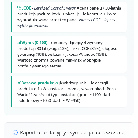
LCOE
-
Levelized Cost of Energy
= cena panelu / 30-letnia
produkcja [waluta/kWh]. Pokazuje "ile kosztuje 1 kWh"
wyprodukowana przez ten panel.
Niższy LCOE = lepszy
wybór finansowo.
Wynik (0-100)
- kompozyt łączący 4 wymiary:
produkcja 30 lat (waga 40%), niski LCOE (35%), długość
gwarancji (10%), wskaźnik jakości PV Index (15%).
Wartości znormalizowane min-max w obrębie
porównywanego zestawu.
Bazowa produkcja
[kWh/kWp/rok] - ile energii
produkuje 1 kWp instalacji rocznie, w warunkach Polski.
Wartość zależy od typu instalacji (grunt ~1100, dach
południowy ~1050, dach E-W ~950).
Raport orientacyjny - symulacja uproszczona,