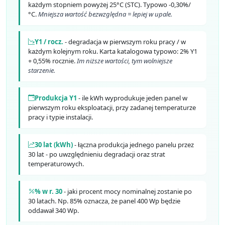
każdym stopniem powyżej 25°C (STC). Typowo -0,30%/
°C.
Mniejsza wartość bezwzględna = lepiej w upale.
Y1 / rocz.
- degradacja w pierwszym roku pracy / w
każdym kolejnym roku. Karta katalogowa typowo: 2% Y1
+ 0,55% rocznie.
Im niższe wartości, tym wolniejsze
starzenie.
Produkcja Y1
- ile kWh wyprodukuje jeden panel w
pierwszym roku eksploatacji, przy zadanej temperaturze
pracy i typie instalacji.
30 lat (kWh)
- łączna produkcja jednego panelu przez
30 lat - po uwzględnieniu degradacji oraz strat
temperaturowych.
% w r. 30
- jaki procent mocy nominalnej zostanie po
30 latach. Np. 85% oznacza, że panel 400 Wp będzie
oddawał 340 Wp.