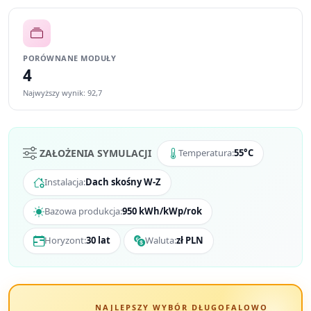
PORÓWNANE MODUŁY
4
Najwyższy wynik: 92,7
ZAŁOŻENIA SYMULACJI
Temperatura:
55°C
Instalacja:
Dach skośny W-Z
Bazowa produkcja:
950 kWh/kWp/rok
Horyzont:
30 lat
Waluta:
zł PLN
NAJLEPSZY WYBÓR DŁUGOFALOWO