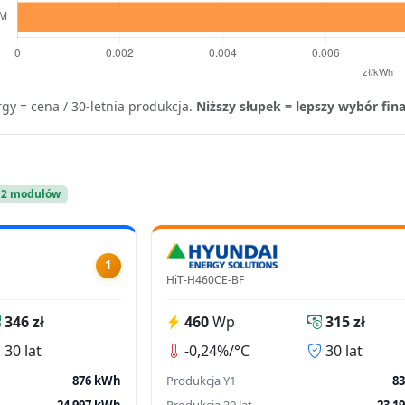
rgy = cena / 30-letnia produkcja.
Niższy słupek = lepszy wybór fi
2 modułów
1
HiT-H460CE-BF
346 zł
460
Wp
315 zł
30 lat
-0,24%/°C
30 lat
876 kWh
Produkcja Y1
8
24 997 kWh
Produkcja 30 lat
23 1