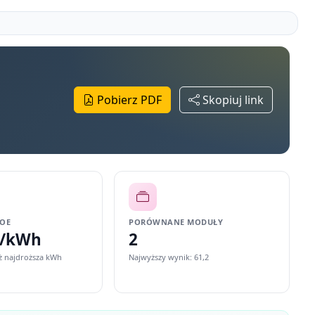
Pobierz PDF
Skopiuj link
COE
PORÓWNANE MODUŁY
ł/kWh
2
iż najdroższa kWh
Najwyższy wynik: 61,2