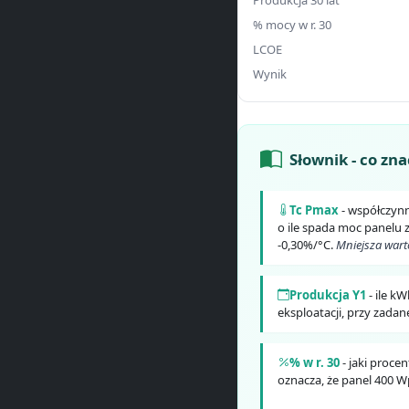
% mocy w r. 30
LCOE
Wynik
Słownik - co zn
Tc Pmax
- współczyn
o ile spada moc panelu
-0,30%/°C.
Mniejsza wart
Produkcja Y1
- ile k
eksploatacji, przy zadane
% w r. 30
- jaki proce
oznacza, że panel 400 