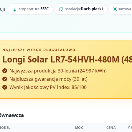
CJI
Temperatura:
55°C
Instalacja:
Dach płaski
Bazowa 
NAJLEPSZY WYBÓR DŁUGOFALOWO
Longi Solar LR7-54HVH-480M (4
Najwyższa produkcja 30-letnia (24 997 kWh)
Najdłuższa gwarancja mocy (30 lat)
Wynik jakościowy PV Index: 85/100
równawcza
MODEL
MOC
CENA
Y