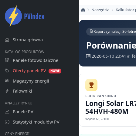
Narzędzia
Kalkulator
Raport symulacji 30-letni
Strona główna
Porównanie 
KATALOG PRODUKTÓW
2026-05-10 23:41
f
Panele fotowoltaiczne
Oferty paneli PV
NOWE
Magazyny energii
Falowniki
LIDER RANKINGU
Longi Solar LR
ANALIZY RYNKU
54HVH-480M
Panele PV
Wynik 61,2/100
Statystyki modułów PV
CENY ENERGII