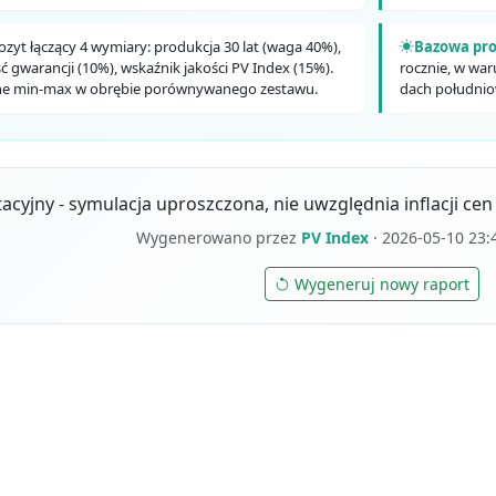
zyt łączący 4 wymiary: produkcja 30 lat (waga 40%),
Bazowa pr
ć gwarancji (10%), wskaźnik jakości PV Index (15%).
rocznie, w war
ne min-max w obrębie porównywanego zestawu.
dach południo
acyjny - symulacja uproszczona, nie uwzględnia inflacji c
Wygenerowano przez
PV Index
· 2026-05-10 23:4
Wygeneruj nowy raport