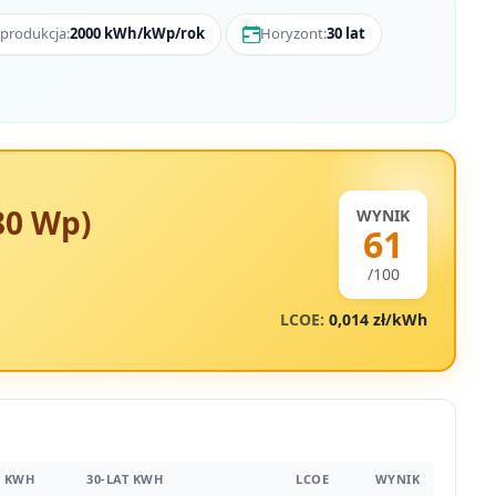
produkcja:
2000 kWh/kWp/rok
Horyzont:
30 lat
80 Wp)
WYNIK
61
/100
LCOE:
0,014 zł/kWh
1 KWH
30-LAT KWH
LCOE
WYNIK