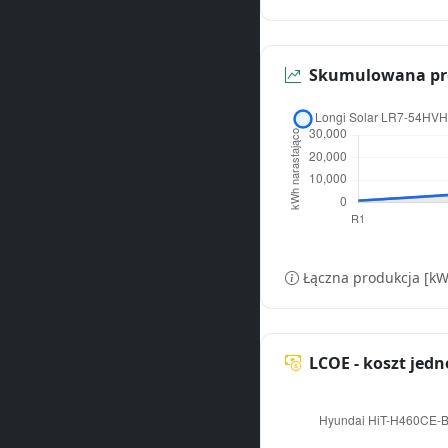
Skumulowana pro
Łączna produkcja [kW
LCOE - koszt jedn