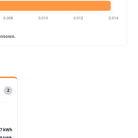
nansowo.
2
37 kWh
98 kWh