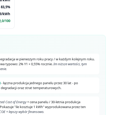
83,5%
 zł/kWh
2,0/100
degradacja w pierwszym roku pracy / w każdym kolejnym roku.
owa typowo: 2% Y1 + 0,55% rocznie.
Im niższe wartości, tym
enie.
)
- łączna produkcja jednego panelu przez 30 lat - po
 degradacji oraz strat temperaturowych.
ized Cost of Energy
= cena panelu / 30-letnia produkcja
 Pokazuje "ile kosztuje 1 kWh" wyprodukowana przez ten
COE = lepszy wybór finansowo.