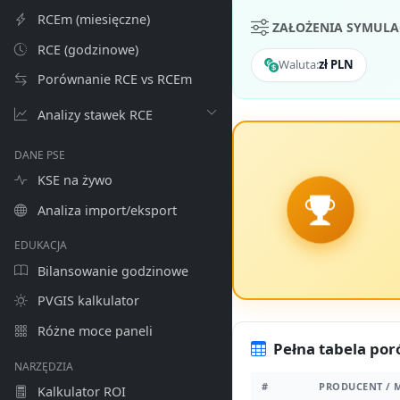
RCEm (miesięczne)
ZAŁOŻENIA SYMULA
RCE (godzinowe)
Waluta:
zł PLN
Porównanie RCE vs RCEm
Analizy stawek RCE
DANE PSE
KSE na żywo
Analiza import/eksport
EDUKACJA
Bilansowanie godzinowe
PVGIS kalkulator
Różne moce paneli
Pełna tabela po
NARZĘDZIA
#
PRODUCENT / 
Kalkulator ROI