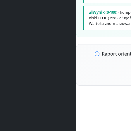
Wynik (0-100)
- kompo
niski LCOE (35%), długoś
Wartości znormalizowa
Raport orient