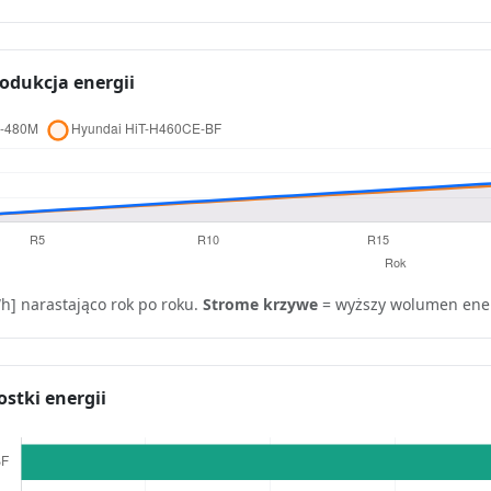
dukcja energii
h] narastająco rok po roku.
Strome krzywe
= wyższy wolumen ener
ostki energii