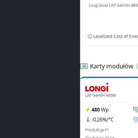
Levelized Cost of Ene
Karty modułów
LR7-54HVH-480M
480
Wp
-0,26%/°C
Produkcja Y1
Produkcja 30 lat