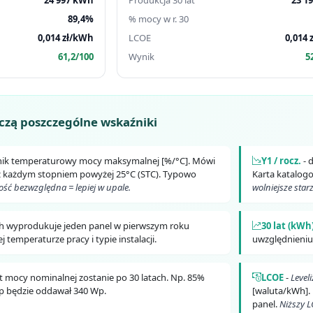
89,4%
% mocy w r. 30
0,014 zł/kWh
LCOE
0,014
61,2/100
Wynik
5
aczą poszczególne wskaźniki
nik temperaturowy mocy maksymalnej [%/°C]. Mówi
Y1 / rocz.
- 
 z każdym stopniem powyżej 25°C (STC). Typowo
Karta katalog
ość bezwzględna = lepiej w upale.
wolniejsze starz
Wh wyprodukuje jeden panel w pierwszym roku
30 lat (kWh
j temperaturze pracy i typie instalacji.
uwzględnieniu
nt mocy nominalnej zostanie po 30 latach. Np. 85%
LCOE
-
Level
Wp będzie oddawał 340 Wp.
[waluta/kWh].
panel.
Niższy L