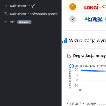
Kalkulator taryf
LR
1
Kalkulator porównania paneli
2
API
Wkrótce
Wizualizacja wy
Degradacja mocy 
Year-1 + roczny spade