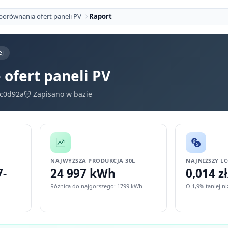
 porównania ofert paneli PV
Raport
ej
ofert paneli PV
ec0d92a
Zapisano w bazie
NAJWYŻSZA PRODUKCJA 30L
NAJNIŻSZY L
7-
24 997 kWh
0,014 z
Różnica do najgorszego: 1799 kWh
O 1,9% taniej n