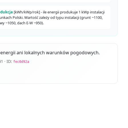
odukcja
[kWh/kWp/rok] - ile energii produkuje 1 kWp instalacji
unkach Polski. Wartość zależy od typu instalacji (grunt ~1100,
wy ~1050, dach E-W ~950).
en energii ani lokalnych warunków pogodowych.
1 · ID:
fec0d92a