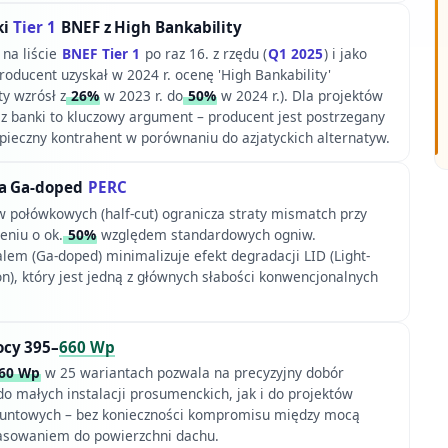
ki
Tier 1
BNEF z High Bankability
 na liście
BNEF Tier 1
po raz 16. z rzędu (
Q1 2025
) i jako
roducent uzyskał w 2024 r. ocenę 'High Bankability'
ty wzrósł z
26%
w 2023 r. do
50%
w 2024 r.). Dla projektów
z banki to kluczowy argument – producent jest postrzegany
pieczny kontrahent w porównaniu do azjatyckich alternatyw.
wa Ga-doped
PERC
 połówkowych (half-cut) ogranicza straty mismatch przy
eniu o ok.
50%
względem standardowych ogniw.
em (Ga-doped) minimalizuje efekt degradacji LID (Light-
n), który jest jedną z głównych słabości konwencjonalnych
.
cy 395–
660 Wp
60 Wp
w 25 wariantach pozwala na precyzyjny dobór
 małych instalacji prosumenckich, jak i do projektów
runtowych – bez konieczności kompromisu między mocą
asowaniem do powierzchni dachu.