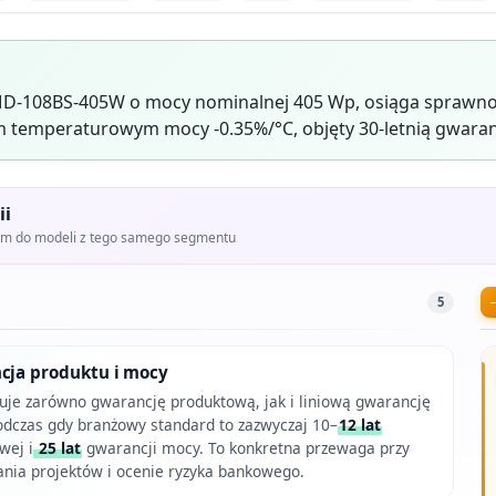
MD-108BS-405W o mocy nominalnej 405 Wp, osiąga sprawnoś
 temperaturowym mocy -0.35%/°C, objęty 30-letnią gwaran
ii
iem do modeli z tego samego segmentu
5
ncja produktu i mocy
je zarówno gwarancję produktową, jak i liniową gwarancję
dczas gdy branżowy standard to zazwyczaj 10–
12 lat
wej i
25 lat
gwarancji mocy. To konkretna przewaga przy
wania projektów i ocenie ryzyka bankowego.