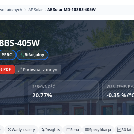
woltaicznych
AE Solar
AE Solar MD-108BS-405W
8BS-405W
PERC
Bifacjalny
t PDF
Porównaj z innym
SPRAWNOŚĆ
WSP. TEMP. PM
20.77%
-0.35 %/°
e
Wady i zalety
Insights
Seria
Specyfikacja
30 lat