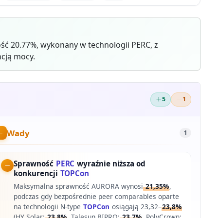
ć 20.77%, wykonany w technologii PERC, z
cją mocy.
5
1
Wady
1
Sprawność
PERC
wyraźnie niższa od
konkurencji
TOPCon
Maksymalna sprawność AURORA wynosi
21,35%
,
podczas gdy bezpośrednie peer comparables oparte
na technologii N-type
TOPCon
osiągają 23,32–
23,8%
(HY Solar:
23,8%
, Talesun BIPRO:
23,7%
, PolyCrown: