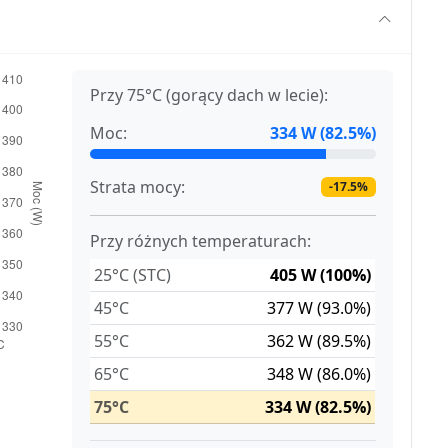
Przy 75°C (gorący dach w lecie):
Moc:
334 W (82.5%)
Strata mocy:
-17.5%
Przy różnych temperaturach:
25°C (STC)
405 W (100%)
45°C
377 W (93.0%)
55°C
362 W (89.5%)
65°C
348 W (86.0%)
75°C
334 W (82.5%)