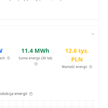
W
11.4 MWh
12.6 tys.
PLN
tach
Suma energii (30 lat)
Wartość energii
odukcja energii