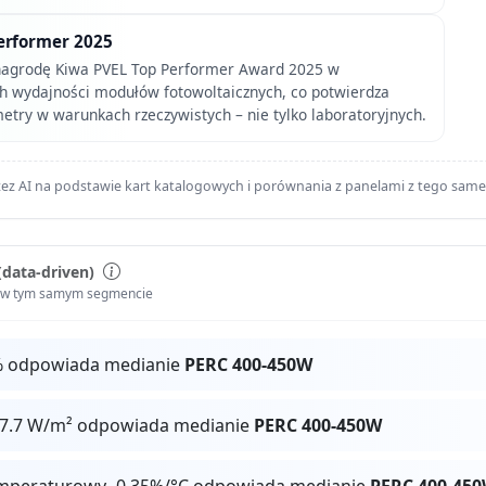
erformer 2025
 nagrodę Kiwa PVEL Top Performer Award 2025 w
ch wydajności modułów fotowoltaicznych, co potwierdza
try w warunkach rzeczywistych – nie tylko laboratoryjnych.
ez AI na podstawie kart katalogowych i porównania z panelami z tego sam
(data-driven)
i w tym samym segmencie
% odpowiada medianie
PERC 400-450W
07.7 W/m² odpowiada medianie
PERC 400-450W
mperaturowy -0.35%/°C odpowiada medianie
PERC 400-45