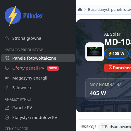
Baza danych paneli foto
AE Solar
Strona główna
MD-10
KATALOG PRODUKTÓW
405 W
Panele fotowoltaiczne
Oferty paneli PV
Datashee
NOWE
Magazyny energii
MOC NOMINALNA
Falowniki
405 W
ANALIZY RYNKU
Panele PV
Statystyki modułów PV
Podsumowani
SEKCJE
CENY ENERGII