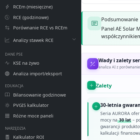
RCEm (miesięczne)
RCE (godzinowe)
Podsumowanie
Porównanie RCE vs RCEm
Panel AE Solar 
współczynnikiem
Analizy stawek RCE
DANE PSE
Wady i zalety ser
KSE na żywo
analiza AI z porównan
Analiza import/eksport
Zalety
EDUKACJA
Bilansowanie godzinowe
30-letnia gwara
PVGIS kalkulator
Seria AURORA oferu
Różne moce paneli
mocy na
30 lat
– po
gwarancji produkto
NARZĘDZIA
kalkulacji finanso
Kalkulator ROI