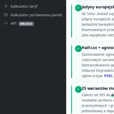
Kalkulator taryf
Jedyny europejs
AE Solar znalazł się
Kalkulator porównania paneli
jedyny europejski p
API
Wkrótce
(wskaźnik bankabili
finansowanych prze
jako wyjątkowo bez
Half-cut + ogni
Zastosowanie ogniw
częściowym zacieni
Domieszkowanie gal
Induced Degradatio
ogniw p-type
PERC
25 wariantów mo
Zakres od 395 do
6
modułów zarówno do
przemysłowych i g
jednostkową a dop