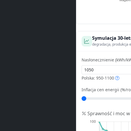
Symulacja 30-let
degradacja, produkcja e
Nasłonecznienie (kWh/kW
Polska: 950-1100
Inflacja cen energii (%/ro
Sprawność i moc w