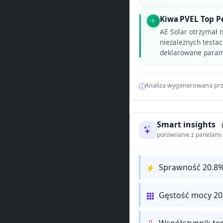
Kiwa PVEL Top P
AE Solar otrzymał
niezależnych testa
deklarowane parame
Analiza wygenerowana prz
Smart insights
porównanie z panelam
Sprawność 20.8
Gęstość mocy 2
Współczynnik te