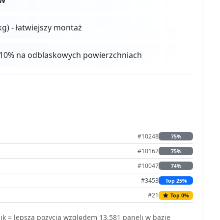
kg) - łatwiejszy montaż
 4-10% na odblaskowych powierzchniach
#10248
75%
#10162
75%
#10047
74%
#3453
Top 25%
#21
Top 0%
k = lepsza pozycja względem 13,581 paneli w bazie