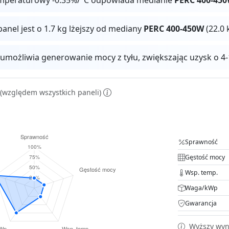
panel jest o 1.7 kg lżejszy od mediany
PERC 400-450W
(22.0 
 umożliwia generowanie mocy z tyłu, zwiększając uzysk o
(względem wszystkich paneli)
Sprawność
Gęstość mocy
Wsp. temp.
Waga/kWp
Gwarancja
Wyższy wyni