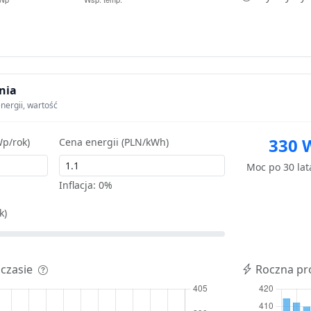
nia
nergii, wartość
330 
p/rok)
Cena energii (PLN/kWh)
Moc po 30 la
Inflacja:
0%
k)
 czasie
Roczna pr