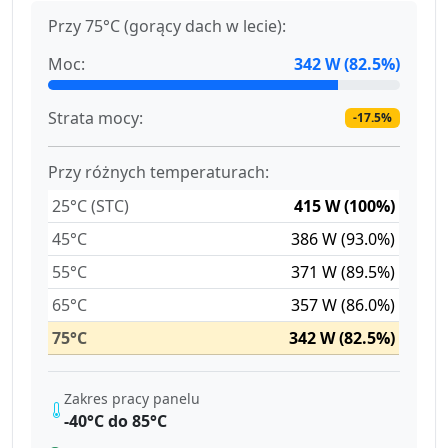
Przy 75°C (gorący dach w lecie):
Moc:
342 W (82.5%)
Strata mocy:
-17.5%
Przy różnych temperaturach:
25°C (STC)
415 W (100%)
45°C
386 W (93.0%)
55°C
371 W (89.5%)
65°C
357 W (86.0%)
75°C
342 W (82.5%)
Zakres pracy panelu
-40°C do 85°C