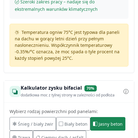
Szeroki zakres pracy – nadaje się do
ekstremalnych warunków klimatycznych
Temperatura ogniw 75°C jest typowa dla paneli
na dachu w gorący letni dzień przy pełnym
nasłonecznieniu. Współczynnik temperaturowy
-0.35%/°C
oznacza, że moc spada o tyle procent na
każdy stopień powyżej 25°C.
Kalkulator zysku bifacial
70%
dodatkowa moc z tylnej strony w zależności od podłoża
Wybierz rodzaj powierzchni pod panelami:
Śnieg / biały żwir
Biały beton
Jasny beton
Trawa
Ciemny dach / asfalt