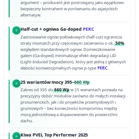
argument – producent jest postrzegany jako wyjątkowo
bezpieczny kontrahent w porównaniu do azjatyckich
alternatyw.
Half-cut + ogniwa Ga-doped
PERC
Zastosowanie ogniw połówkowych (half-cut) ogranicza
straty mismatch przy częściowym zacienieniu o ok.
50%
względem standardowych ogniw. Domieszkowanie
galem (Ga-doped) minimalizuje efekt degradacji LID
(Light-Induced Degradation), który jest jedną z głównych
słabości konwencjonalnych ogniw p-type
PERC
.
25 wariantów mocy 395–
660 Wp
Zakres od 395 do
660 Wp
w 25 wariantach pozwala na
precyzyjny dobór modułów zarówno do małych instalacji
prosumenckich, jak i do projektów przemysłowych i
gruntowych – bez konieczności kompromisu między
mocą jednostkową a dopasowaniem do powierzchni
dachu.
Kiwa PVEL Top Performer 2025