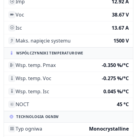
Imp
12.92 A
Voc
38.67 V
Isc
13.67 A
Maks. napięcie systemu
1500 V
WSPÓŁCZYNNIKI TEMPERATUROWE
Wsp. temp. Pmax
-0.350 %/°C
Wsp. temp. Voc
-0.275 %/°C
Wsp. temp. Isc
0.045 %/°C
NOCT
45 °C
TECHNOLOGIA OGNIW
Typ ogniwa
Monocrystalline