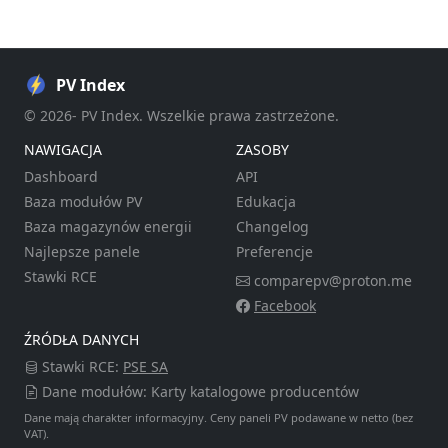
PV Index
© 2026- PV Index. Wszelkie prawa zastrzeżone.
NAWIGACJA
ZASOBY
Dashboard
API
Baza modułów PV
Edukacja
Baza magazynów energii
Changelog
Najlepsze panele
Preferencje
Stawki RCE
comparepv@proton.me
Facebook
ŹRÓDŁA DANYCH
Stawki RCE:
PSE SA
Dane modułów: Karty katalogowe producentów
Dane mają charakter informacyjny. Ceny paneli PV podawane w netto (bez
VAT).