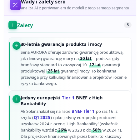
Wady i zalety serii
analiza AI z porównaniem do modeli z tego samego segmentu
Zalety
5
30-letnia gwarancja produktu i mocy
Seria AURORA oferuje zarówno gwarancję produktową,
jak i liniową gwarancję mocy na
30 lat
– podczas gdy
branżowy standard to zazwyczaj 10–
12 lat
gwarancji
produktowej i
25 lat
gwarancji mocy. To konkretna
przewaga przy kalkulacji finansowania projektów i ocenie
ryzyka bankowego.
Jedyny europejski
Tier 1
BNEF z High
Bankability
AE Solar znalazł się na liście
BNEF Tier 1
po raz 16. z
rzędu (
Q1 2025
) i jako jedyny europejski producent
uzyskał w 2024 r. ocenę 'High Bankability' (wskaźnik
bankability wzrósł z
26%
w 2023 r. do
50%
w 2024 r.).
Dla projektów finansowanych przez banki to kluczowy