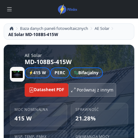
Baza danych paneli fotowoltaicznych
AE Solar
AE Solar MD-108BS-415W
AE Solar
MD-108BS-415W
415 W
PERC
Bifacjalny
Datasheet PDF
Porównaj z innym
MOC NOMINALNA
SPRAWNOŚĆ
415 W
21.28%
WSP. TEMP. PMAX
GWARANCJA MOCY