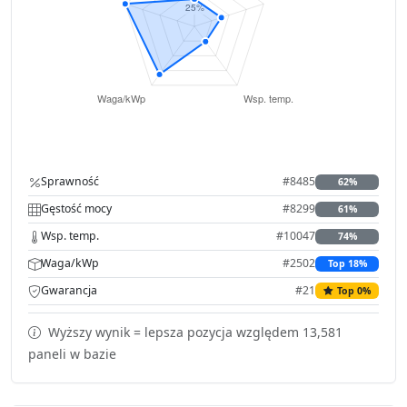
Sprawność
#8485
62%
Gęstość mocy
#8299
61%
Wsp. temp.
#10047
74%
Waga/kWp
#2502
Top 18%
Gwarancja
#21
Top 0%
Wyższy wynik = lepsza pozycja względem 13,581
paneli w bazie