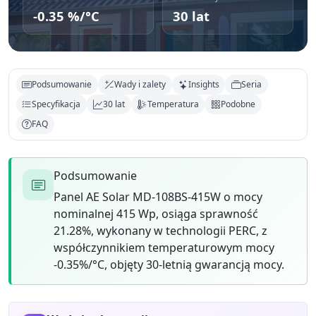
-0.35 %/°C
30 lat
Podsumowanie
Wady i zalety
Insights
Seria
Specyfikacja
30 lat
Temperatura
Podobne
FAQ
Podsumowanie
Panel AE Solar MD-108BS-415W o mocy
nominalnej 415 Wp, osiąga sprawność
21.28%, wykonany w technologii PERC, z
współczynnikiem temperaturowym mocy
-0.35%/°C, objęty 30-letnią gwarancją mocy.