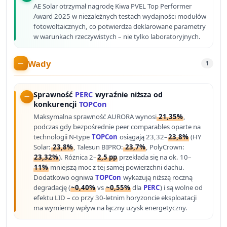
AE Solar otrzymał nagrodę Kiwa PVEL Top Performer
Award 2025 w niezależnych testach wydajności modułów
fotowoltaicznych, co potwierdza deklarowane parametry
w warunkach rzeczywistych – nie tylko laboratoryjnych.
Wady
1
Sprawność
PERC
wyraźnie niższa od
konkurencji
TOPCon
Maksymalna sprawność AURORA wynosi
21,35%
,
podczas gdy bezpośrednie peer comparables oparte na
technologii N-type
TOPCon
osiągają 23,32–
23,8%
(HY
Solar:
23,8%
, Talesun BIPRO:
23,7%
, PolyCrown:
23,32%
). Różnica 2–
2,5 pp
przekłada się na ok. 10–
11%
mniejszą moc z tej samej powierzchni dachu.
Dodatkowo ogniwa
TOPCon
wykazują niższą roczną
degradację (
~0,40%
vs
~0,55%
dla
PERC
) i są wolne od
efektu LID – co przy 30-letnim horyzoncie eksploatacji
ma wymierny wpływ na łączny uzysk energetyczny.