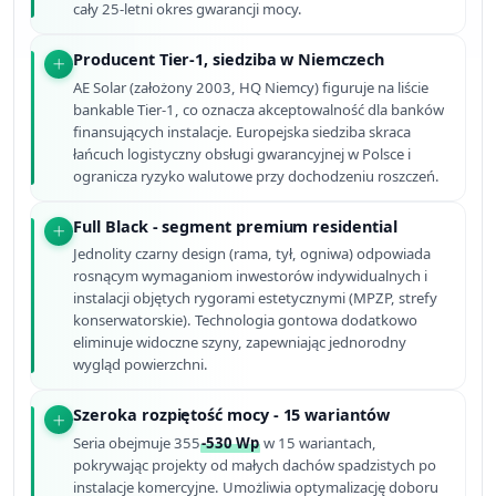
cały 25-letni okres gwarancji mocy.
Producent Tier-1, siedziba w Niemczech
AE Solar (założony 2003, HQ Niemcy) figuruje na liście
bankable Tier-1, co oznacza akceptowalność dla banków
finansujących instalacje. Europejska siedziba skraca
łańcuch logistyczny obsługi gwarancyjnej w Polsce i
ogranicza ryzyko walutowe przy dochodzeniu roszczeń.
Full Black - segment premium residential
Jednolity czarny design (rama, tył, ogniwa) odpowiada
rosnącym wymaganiom inwestorów indywidualnych i
instalacji objętych rygorami estetycznymi (MPZP, strefy
konserwatorskie). Technologia gontowa dodatkowo
eliminuje widoczne szyny, zapewniając jednorodny
wygląd powierzchni.
Szeroka rozpiętość mocy - 15 wariantów
Seria obejmuje 355
-530 Wp
w 15 wariantach,
pokrywając projekty od małych dachów spadzistych po
instalacje komercyjne. Umożliwia optymalizację doboru