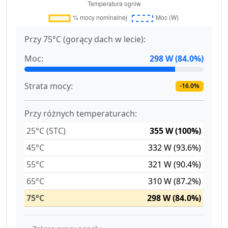
Przy 75°C (gorący dach w lecie):
Moc:
298 W (84.0%)
Strata mocy:
-16.0%
Przy różnych temperaturach:
25°C (STC)
355 W (100%)
45°C
332 W (93.6%)
55°C
321 W (90.4%)
65°C
310 W (87.2%)
75°C
298 W (84.0%)