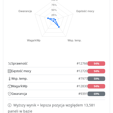
Sprawność
#12766
94%
Gęstość mocy
#12720
94%
Wsp. temp.
#7977
59%
Waga/kWp
#12830
94%
Gwarancja
#9391
69%
Wyższy wynik = lepsza pozycja względem 13,581
paneli w bazie