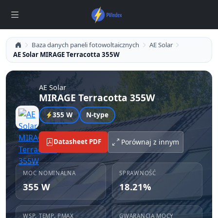
Baza danych paneli fotowoltaicznych
AE Solar
AE Solar MIRAGE Terracotta 355W
AE Solar
MIRAGE Terracotta 355W
355 W
N-type
Datasheet PDF
Porównaj z innym
MOC NOMINALNA
SPRAWNOŚĆ
355 W
18.21%
WSP. TEMP. PMAX
GWARANCJA MOCY