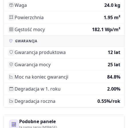
Waga
24.0 kg
Powierzchnia
1.95 m²
Gęstość mocy
182.1 Wp/m²
GWARANCJA
Gwarancja produktowa
12 lat
Gwarancja mocy
25 lat
Moc na koniec gwarancji
84.8%
Degradacja w 1. roku
2.00%
Degradacja roczna
0.55%/rok
Podobne panele
ta sama seria (MIRAGE)