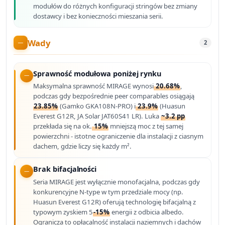
modułów do różnych konfiguracji stringów bez zmiany
dostawcy i bez konieczności mieszania serii.
Wady
2
Sprawność modułowa poniżej rynku
Maksymalna sprawność MIRAGE wynosi
20.68%
,
podczas gdy bezpośrednie peer comparables osiągają
23.85%
(Gamko GKA108N-PRO) i
23.9%
(Huasun
Everest G12R, JA Solar JAT60S41 LR). Luka
~3.2 pp
przekłada się na ok.
15%
mniejszą moc z tej samej
powierzchni - istotne ograniczenie dla instalacji z ciasnym
dachem, gdzie liczy się każdy m².
Brak bifacjalności
Seria MIRAGE jest wyłącznie monofacjalna, podczas gdy
konkurencyjne N-type w tym przedziale mocy (np.
Huasun Everest G12R) oferują technologię bifacjalną z
typowym zyskiem 5
-15%
energii z odbicia albedo.
Ogranicza to opłacalność instalacji naziemnych i dachów