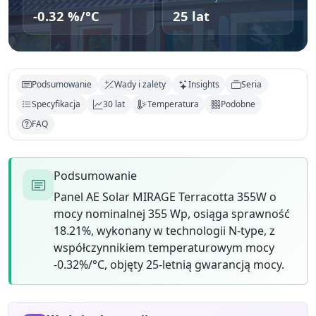
-0.32 %/°C
25 lat
Podsumowanie
Wady i zalety
Insights
Seria
Specyfikacja
30 lat
Temperatura
Podobne
FAQ
Podsumowanie
Panel AE Solar MIRAGE Terracotta 355W o
mocy nominalnej 355 Wp, osiąga sprawność
18.21%, wykonany w technologii N-type, z
współczynnikiem temperaturowym mocy
-0.32%/°C, objęty 25-letnią gwarancją mocy.