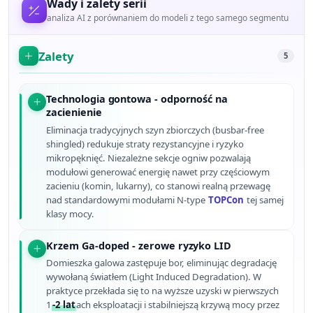
Wady i zalety serii
analiza AI z porównaniem do modeli z tego samego segmentu
Zalety
5
Technologia gontowa - odporność na
zacienienie
Eliminacja tradycyjnych szyn zbiorczych (busbar-free
shingled) redukuje straty rezystancyjne i ryzyko
mikropęknięć. Niezależne sekcje ogniw pozwalają
modułowi generować energię nawet przy częściowym
zacieniu (komin, lukarny), co stanowi realną przewagę
nad standardowymi modułami N-type
TOPCon
tej samej
klasy mocy.
Krzem Ga-doped - zerowe ryzyko LID
Domieszka galowa zastępuje bor, eliminując degradację
wywołaną światłem (Light Induced Degradation). W
praktyce przekłada się to na wyższe uzyski w pierwszych
1
-2 lat
ach eksploatacji i stabilniejszą krzywą mocy przez