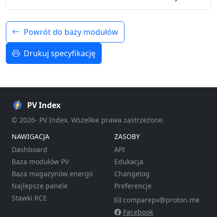
Powrót do bazy modułów
Drukuj specyfikację
PV Index
© 2026- PV Index. Wszelkie prawa zastrzeżone.
NAWIGACJA
ZASOBY
Dashboard
API
Baza modułów PV
Edukacja
Baza magazynów energii
Changelog
Najlepsze panele
Preferencje
Stawki RCE
comparepv@proton.me
Facebook