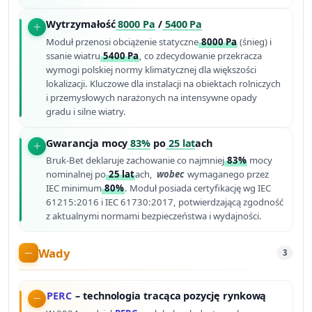
Wytrzymałość
8000 Pa
/
5400 Pa
Moduł przenosi obciążenie statyczne
8000 Pa
(śnieg) i
ssanie wiatru
5400 Pa
, co zdecydowanie przekracza
wymogi polskiej normy klimatycznej dla większości
lokalizacji. Kluczowe dla instalacji na obiektach rolniczych
i przemysłowych narażonych na intensywne opady
gradu i silne wiatry.
Gwarancja mocy
83%
po
25 lat
ach
Bruk-Bet deklaruje zachowanie co najmniej
83%
mocy
nominalnej po
25 lat
ach,
wobec
wymaganego przez
IEC minimum
80%
. Moduł posiada certyfikację wg IEC
61215:2016 i IEC 61730:2017, potwierdzającą zgodność
z aktualnymi normami bezpieczeństwa i wydajności.
Wady
3
PERC
– technologia tracąca pozycję rynkową