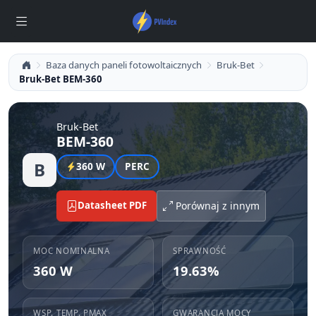
Baza danych paneli fotowoltaicznych
Bruk-Bet
Bruk-Bet BEM-360
Bruk-Bet
BEM-360
B
360 W
PERC
Datasheet PDF
Porównaj z innym
MOC NOMINALNA
SPRAWNOŚĆ
360 W
19.63%
WSP. TEMP. PMAX
GWARANCJA MOCY