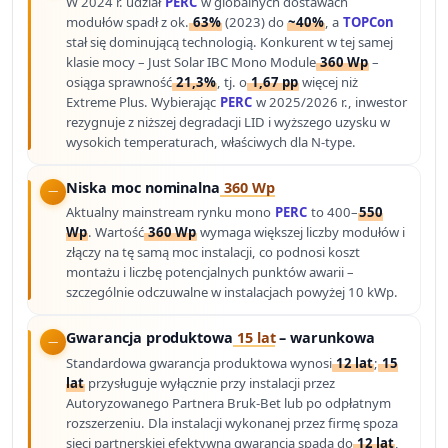
W 2024 r. udział
PERC
w globalnych dostawach
modułów spadł z ok.
63%
(2023) do
~40%
, a
TOPCon
stał się dominującą technologią. Konkurent w tej samej
klasie mocy – Just Solar IBC Mono Module
360 Wp
–
osiąga sprawność
21,3%
, tj. o
1,67 pp
więcej niż
Extreme Plus. Wybierając
PERC
w 2025/2026 r., inwestor
rezygnuje z niższej degradacji LID i wyższego uzysku w
wysokich temperaturach, właściwych dla N-type.
Niska moc nominalna
360 Wp
Aktualny mainstream rynku mono
PERC
to 400–
550
Wp
. Wartość
360 Wp
wymaga większej liczby modułów i
złączy na tę samą moc instalacji, co podnosi koszt
montażu i liczbę potencjalnych punktów awarii –
szczególnie odczuwalne w instalacjach powyżej 10 kWp.
Gwarancja produktowa
15 lat
– warunkowa
Standardowa gwarancja produktowa wynosi
12 lat
;
15
lat
przysługuje wyłącznie przy instalacji przez
Autoryzowanego Partnera Bruk-Bet lub po odpłatnym
rozszerzeniu. Dla instalacji wykonanej przez firmę spoza
sieci partnerskiej efektywna gwarancja spada do
12 lat
,