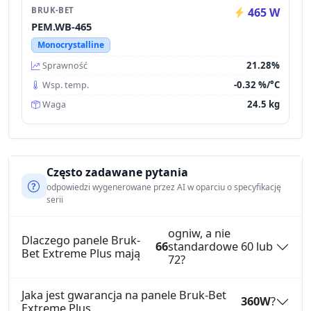
BRUK-BET
465 W
PEM.WB-465
Monocrystalline
21.28%
Sprawność
-0.32 %/°C
Wsp. temp.
24.5 kg
Waga
Często zadawane pytania
odpowiedzi wygenerowane przez AI w oparciu o specyfikację
serii
ogniw, a nie
Dlaczego panele Bruk-
66
standardowe 60 lub
Bet Extreme Plus mają
72?
Jaka jest gwarancja na panele Bruk-Bet
360W
?
Extreme Plus