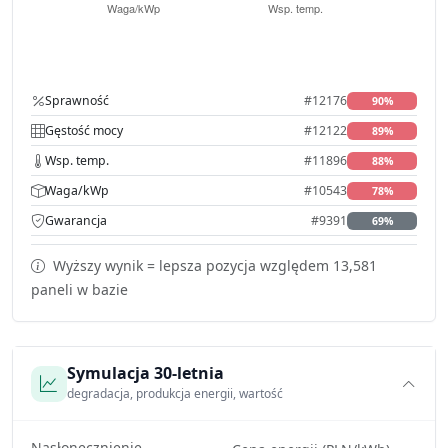
Sprawność
#12176
90%
Gęstość mocy
#12122
89%
Wsp. temp.
#11896
88%
Waga/kWp
#10543
78%
Gwarancja
#9391
69%
Wyższy wynik = lepsza pozycja względem 13,581
paneli w bazie
Symulacja 30-letnia
degradacja, produkcja energii, wartość
Nasłonecznienie