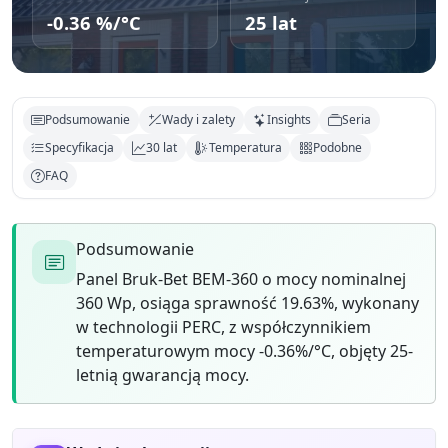
-0.36 %/°C
25 lat
Podsumowanie
Wady i zalety
Insights
Seria
Specyfikacja
30 lat
Temperatura
Podobne
FAQ
Podsumowanie
Panel Bruk-Bet BEM-360 o mocy nominalnej
360 Wp, osiąga sprawność 19.63%, wykonany
w technologii PERC, z współczynnikiem
temperaturowym mocy -0.36%/°C, objęty 25-
letnią gwarancją mocy.