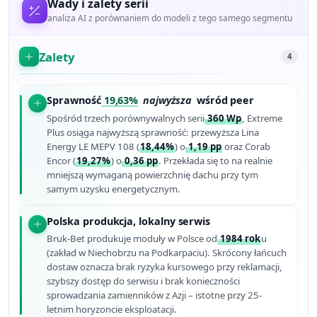
Wady i zalety serii
analiza AI z porównaniem do modeli z tego samego segmentu
Zalety
4
Sprawność
19,63%
najwyższa
wśród peer
Spośród trzech porównywalnych serii
360 Wp
, Extreme
Plus osiąga najwyższą sprawność: przewyższa Lina
Energy LE MEPV 108 (
18,44%
) o
1,19 pp
oraz Corab
Encor (
19,27%
) o
0,36 pp
. Przekłada się to na realnie
mniejszą wymaganą powierzchnię dachu przy tym
samym uzysku energetycznym.
Polska produkcja, lokalny serwis
Bruk-Bet produkuje moduły w Polsce od
1984 rok
u
(zakład w Niechobrzu na Podkarpaciu). Skrócony łańcuch
dostaw oznacza brak ryzyka kursowego przy reklamacji,
szybszy dostęp do serwisu i brak konieczności
sprowadzania zamienników z Azji – istotne przy 25-
letnim horyzoncie eksploatacji.