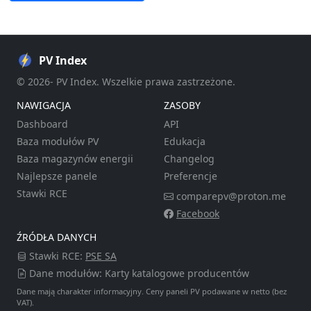
PV Index
© 2026- PV Index. Wszelkie prawa zastrzeżone.
NAWIGACJA
ZASOBY
Dashboard
API
Baza modułów PV
Edukacja
Baza magazynów energii
Changelog
Najlepsze panele
Preferencje
Stawki RCE
comparepv@proton.me
Facebook
ŹRÓDŁA DANYCH
Stawki RCE:
PSE SA
Dane modułów: Karty katalogowe producentów
Dane mają charakter informacyjny. Ceny paneli PV podawane w netto (bez
VAT).