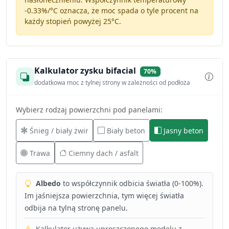
-0.33%/°C
oznacza, że moc spada o tyle procent na
każdy stopień powyżej 25°C.
Kalkulator zysku bifacial
70%
dodatkowa moc z tylnej strony w zależności od podłoża
Wybierz rodzaj powierzchni pod panelami:
Śnieg / biały żwir
Biały beton
Jasny beton
Trawa
Ciemny dach / asfalt
Albedo
to współczynnik odbicia światła (0-100%).
Im jaśniejsza powierzchnia, tym więcej światła
odbija na tylną stronę panelu.
Kalkulator używa uproszczonego modelu z