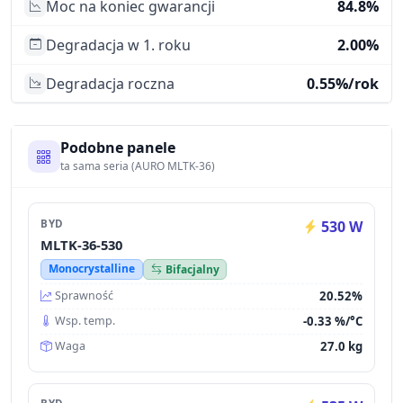
Moc na koniec gwarancji
84.8%
Degradacja w 1. roku
2.00%
Degradacja roczna
0.55%/rok
Podobne panele
ta sama seria (AURO MLTK-36)
BYD
530 W
MLTK-36-530
Monocrystalline
Bifacjalny
20.52%
Sprawność
-0.33 %/°C
Wsp. temp.
27.0 kg
Waga