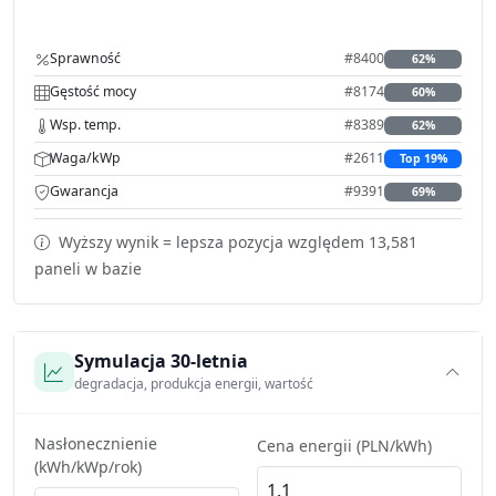
Sprawność
#8400
62%
Gęstość mocy
#8174
60%
Wsp. temp.
#8389
62%
Waga/kWp
#2611
Top 19%
Gwarancja
#9391
69%
Wyższy wynik = lepsza pozycja względem 13,581
paneli w bazie
Symulacja 30-letnia
degradacja, produkcja energii, wartość
Nasłonecznienie
Cena energii (PLN/kWh)
(kWh/kWp/rok)