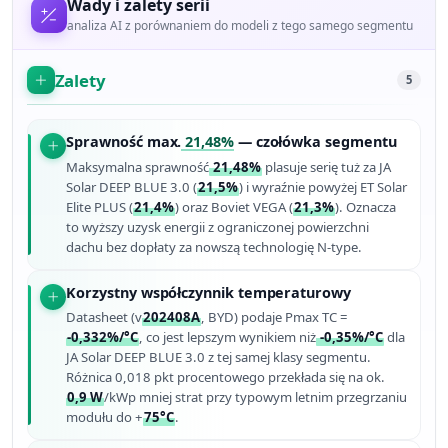
Wady i zalety serii
analiza AI z porównaniem do modeli z tego samego segmentu
Zalety
5
Sprawność max.
21,48%
— czołówka segmentu
Maksymalna sprawność
21,48%
plasuje serię tuż za JA
Solar DEEP BLUE 3.0 (
21,5%
) i wyraźnie powyżej ET Solar
Elite PLUS (
21,4%
) oraz Boviet VEGA (
21,3%
). Oznacza
to wyższy uzysk energii z ograniczonej powierzchni
dachu bez dopłaty za nowszą technologię N-type.
Korzystny współczynnik temperaturowy
Datasheet (v
202408A
, BYD) podaje Pmax TC =
-0,332%/°C
, co jest lepszym wynikiem niż
-0,35%/°C
dla
JA Solar DEEP BLUE 3.0 z tej samej klasy segmentu.
Różnica 0,018 pkt procentowego przekłada się na ok.
0,9 W
/kWp mniej strat przy typowym letnim przegrzaniu
modułu do +
75°C
.