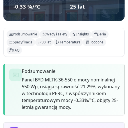
-0.33 %/°C
25 lat
Podsumowanie
Wady i zalety
Insights
Seria
Specyfikacja
30 lat
Temperatura
Podobne
FAQ
Podsumowanie
Panel BYD MLTK-36-550 o mocy nominalnej
550 Wp, osiąga sprawność 21.29%, wykonany
w technologii PERC, z współczynnikiem
temperaturowym mocy -0.33%/°C, objęty 25-
letnią gwarancją mocy.