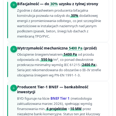
Bifacjalność — do
30%
uzysku z tylnej strony
Zgodnie z datasheetem producenta bifacjalna
konstrukcja pozwala na odzysk do
30%
dodatkowej
energii z promieniowania odbitego, co jest szczególnie
wartościowe w instalacjach naziemnych nad jasnym
podłożem (piasek, beton, śnieg) lub dachach z
membraną TPO/PVC.
Wytrzymałość mechaniczna
5400 Pa
(przód)
Obciążenie śniegiem/wiatrem
5400 Pa
od przodu
odpowiada ok.
550 kg
/m², co ponad dwukrotnie
przekracza minimalny wymóg IEC 61215 (
2400 Pa
).
Seria jest rekomendowana do obszarów o III–IV strefie
obciążenia śniegiem wg PN-EN 1991-1-3.
Producent Tier-1 BNEF — bankabilność
inwestycji
BYD figuruje na liście
BNEF Tier 1
(metodologia
zaktualizowana marzec 2026), spełniając wymóg
finansowania min.
6 projektów
>
10 MW
przez
niezależne banki komercyjne. Status ten jest kluczowy