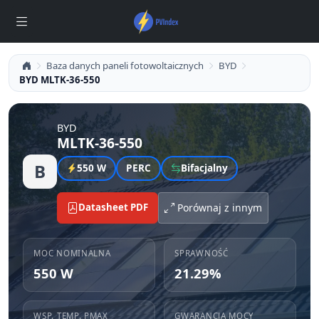
Baza danych paneli fotowoltaicznych
BYD
BYD MLTK-36-550
BYD
MLTK-36-550
B
550 W
PERC
Bifacjalny
Datasheet PDF
Porównaj z innym
MOC NOMINALNA
SPRAWNOŚĆ
550 W
21.29%
WSP. TEMP. PMAX
GWARANCJA MOCY