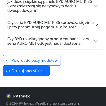
Jak duże i ciężkie są panele BYD AURO MLTK-36
– czy zmieszczą się na typowym dachu
dwuspadowym?
Czy seria BYD AURO MLTK-36 sprawdza się zimą
i przy pochmurnej pogodzie w Polsce?
Czy BYD to wiarygodny producent paneli i czy
seria AURO MLTK-36 jest nadal dostępna?
Powrót do bazy modułów
Drukuj specyfikację
PV Index
© 2026- PV Index. Wszelkie prawa zastrzeżone.