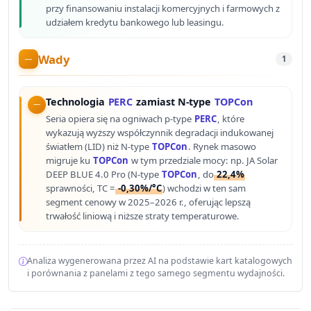
przy finansowaniu instalacji komercyjnych i farmowych z
udziałem kredytu bankowego lub leasingu.
Wady
1
Technologia
PERC
zamiast N-type
TOPCon
Seria opiera się na ogniwach p-type
PERC
, które
wykazują wyższy współczynnik degradacji indukowanej
światłem (LID) niż N-type
TOPCon
. Rynek masowo
migruje ku
TOPCon
w tym przedziale mocy: np. JA Solar
DEEP BLUE 4.0 Pro (N-type
TOPCon
, do
22,4%
sprawności, TC =
-0,30%/°C
) wchodzi w ten sam
segment cenowy w 2025–2026 r., oferując lepszą
trwałość liniową i niższe straty temperaturowe.
Analiza wygenerowana przez AI na podstawie kart katalogowych
i porównania z panelami z tego samego segmentu wydajności.