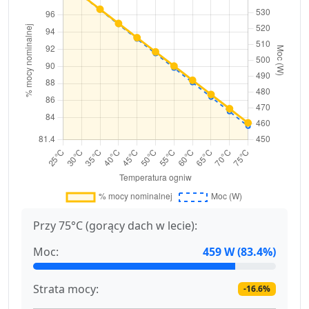
Przy 75°C (gorący dach w lecie):
Moc:
459 W (83.4%)
Strata mocy:
-16.6%