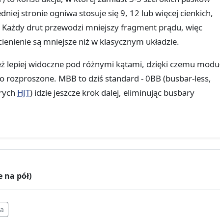
dniej stronie ogniwa stosuje się 9, 12 lub więcej cienkich,
 Każdy drut przewodzi mniejszy fragment prądu, więc
ienienie są mniejsze niż w klasycznym układzie.
też lepiej widoczne pod różnymi kątami, dzięki czemu modu
tło rozproszone. MBB to dziś standard - 0BB (busbar-less,
rych
HJT
) idzie jeszcze krok dalej, eliminując busbary
e na pół)
ka