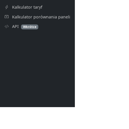
Kalkulator taryf
Kalkulator porównania paneli
API
Wkrótce
PV Index
© 2026- PV Index. Wszelkie p