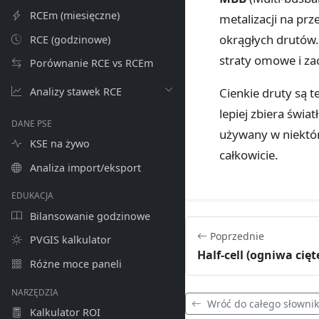
RCEm (miesięczne)
metalizacji na prze
okrągłych drutów.
RCE (godzinowe)
straty omowe i zac
Porównanie RCE vs RCEm
Analizy stawek RCE
Cienkie druty są 
lepiej zbiera świa
DANE PSE
używany w niektó
KSE na żywo
całkowicie.
Analiza import/eksport
EDUKACJA
Bilansowanie godzinowe
Poprzednie
PVGIS kalkulator
Half-cell (ogniwa cięt
Różne moce paneli
NARZĘDZIA
Wróć do całego słowni
Kalkulator ROI