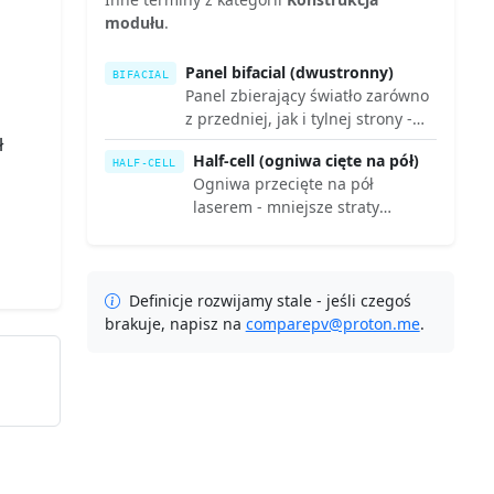
modułu
.
Panel bifacial (dwustronny)
BIFACIAL
Panel zbierający światło zarówno
z przedniej, jak i tylnej strony -
dodatkowy uzysk 5-25% zależnie
ł
Half-cell (ogniwa cięte na pół)
od podłoża.
HALF-CELL
Ogniwa przecięte na pół
laserem - mniejsze straty
omowe, lepsza odporność na
zacienienie, standard w
nowoczesnych modułach.
Definicje rozwijamy stale - jeśli czegoś
brakuje, napisz na
comparepv@proton.me
.