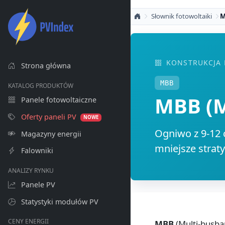
Słownik fotowoltaiki
M
KONSTRUKCJA
Strona główna
MBB
KATALOG PRODUKTÓW
MBB (M
Panele fotowoltaiczne
Oferty paneli PV
NOWE
Ogniwo z 9-12 
Magazyny energii
mniejsze strat
Falowniki
ANALIZY RYNKU
Panele PV
Statystyki modułów PV
CENY ENERGII
MBB
(Multi-busbar