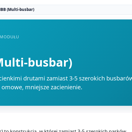
BB (Multi-busbar)
 MODUŁU
ulti-busbar)
cienkimi drutami zamiast 3-5 szerokich busbarów
y omowe, mniejsze zacienienie.
) to konstrukcja, w której zamiast 3-5 szerokich pasków