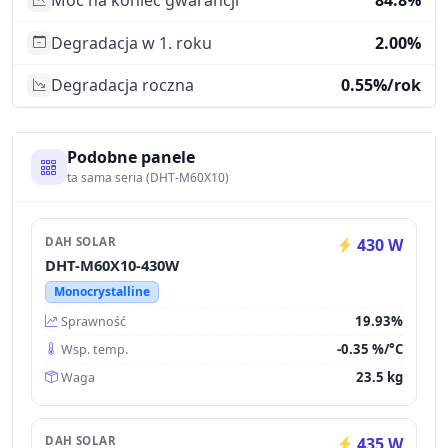
Moc na koniec gwarancji
84.8%
Degradacja w 1. roku
2.00%
Degradacja roczna
0.55%/rok
Podobne panele
ta sama seria (DHT-M60X10)
DAH SOLAR
430 W
DHT-M60X10-430W
Monocrystalline
19.93%
Sprawność
-0.35 %/°C
Wsp. temp.
23.5 kg
Waga
DAH SOLAR
435 W