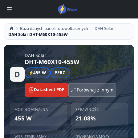
Baza danych paneli fotowoltaicznych
DAH Solar
DAH Solar DHT-M60X10-455W
DAH Solar
DHT-M60X10-455W
D
455 W
PERC
Datasheet PDF
Porównaj z innym
MOC NOMINALNA
SPRAWNOŚĆ
455 W
21.08%
WSP. TEMP. PMAX
GWARANCJA MOCY