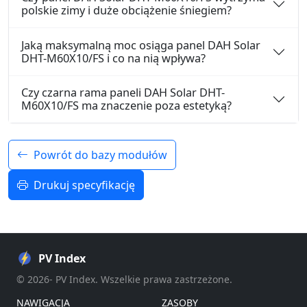
polskie zimy i duże obciążenie śniegiem?
Jaką maksymalną moc osiąga panel DAH Solar
DHT-M60X10/FS i co na nią wpływa?
Czy czarna rama paneli DAH Solar DHT-
M60X10/FS ma znaczenie poza estetyką?
Powrót do bazy modułów
Drukuj specyfikację
PV Index
© 2026- PV Index. Wszelkie prawa zastrzeżone.
NAWIGACJA
ZASOBY