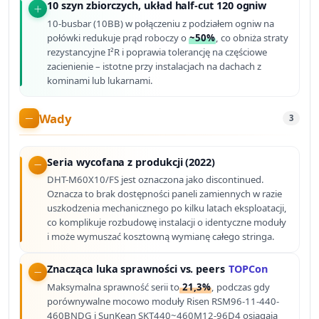
10 szyn zbiorczych, układ half-cut 120 ogniw
10-busbar (10BB) w połączeniu z podziałem ogniw na
połówki redukuje prąd roboczy o
~50%
, co obniża straty
rezystancyjne I²R i poprawia tolerancję na częściowe
zacienienie – istotne przy instalacjach na dachach z
kominami lub lukarnami.
Wady
3
Seria wycofana z produkcji (2022)
DHT-M60X10/FS jest oznaczona jako discontinued.
Oznacza to brak dostępności paneli zamiennych w razie
uszkodzenia mechanicznego po kilku latach eksploatacji,
co komplikuje rozbudowę instalacji o identyczne moduły
i może wymuszać kosztowną wymianę całego stringa.
Znacząca luka sprawności vs. peers
TOPCon
Maksymalna sprawność serii to
21,3%
, podczas gdy
porównywalne mocowo moduły Risen RSM96-11-440-
460BNDG i SunKean SKT440~460M12-96D4 osiągają