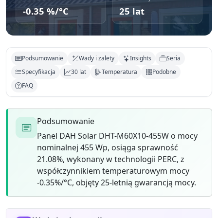
-0.35 %/°C
25 lat
Podsumowanie
Wady i zalety
Insights
Seria
Specyfikacja
30 lat
Temperatura
Podobne
FAQ
Podsumowanie
Panel DAH Solar DHT-M60X10-455W o mocy
nominalnej 455 Wp, osiąga sprawność
21.08%, wykonany w technologii PERC, z
współczynnikiem temperaturowym mocy
-0.35%/°C, objęty 25-letnią gwarancją mocy.