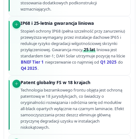
stosowania dodatkowych podkonstrukcji
wzmacniających.
IP68 i 25-letnia gwarancja liniowa
Stopień ochrony IP68 (pełna szczelność przy zanurzeniu)
przewyższa wymagany przez instalacje dachowe IP65 i
redukuje ryzyko degradacji wilgotnościowej skrzynki
przyłączeniowej. Gwarancja mocy
25 lat
liniowa jest
standardem tier-1; DAH Solar utrzymuje pozycję na liście
BNEF Tier 1
nieprzerwanie co najmniej od
Q1 2025
do
Q4 2025
.
Patent globalny FS w 18 krajach
Technologia bezramkowego frontu objęta jest ochroną
patentową w 18 jurysdykcjach, co świadczy o
oryginalności rozwiązania i odróżnia serię od modułów
all-black opartych wyłącznie na czarnym laminacie. Efekt
samooczyszczania przez deszcz eliminuje główną
przyczynę degradacji uzysku w instalacjach
niskokątowych.