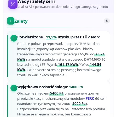
Wady i zalety serii
analiza AI z porównaniem do modeli z tego samego segmentu
Zalety
5
Potwierdzone +
11,5%
uzysku przez TÜV Nord
Badanie polowe przeprowadzone przez TÜV Nord na
instalacji 5° (typowy kąt dachów płaskich i blachy
trapezowej) wykazało wzrost generacji z 65,06 do
73,21
kWh
na moduł względem standardowego DHT-M60X10
bez technologii FS. Wynik
161,17 kWh
/kW vs
144,54
kWh
/kW potwierdza realną przewagę bezramkowego
frontu w warunkach zapylenia.
Wyjątkowa nośność śniegu:
5400 Pa
Obciążenie śniegiem
5400 Pa
plasuje serię w górnym
przedziale klasy mechanicznej dla modułów
PERC
60-cell
(standardem rynkowym jest 2400–
4000 Pa
).
Bezpośrednio przekłada się to na użyteczność w polskim
klimacie ze śniegiem mokrym, bez konieczności