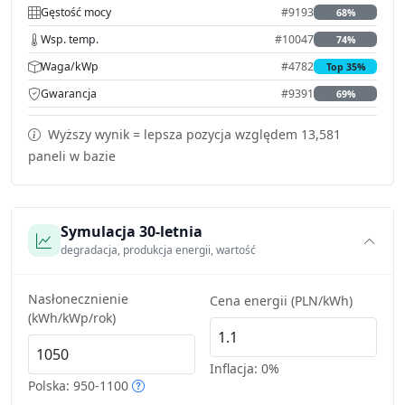
Gęstość mocy
#9193
68%
Wsp. temp.
#10047
74%
Waga/kWp
#4782
Top 35%
Gwarancja
#9391
69%
Wyższy wynik = lepsza pozycja względem 13,581
paneli w bazie
Symulacja 30-letnia
degradacja, produkcja energii, wartość
Nasłonecznienie
Cena energii (PLN/kWh)
(kWh/kWp/rok)
Inflacja:
0%
Polska: 950-1100