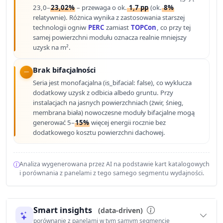
23,0–
23,02%
– przewaga o ok.
1,7 pp
(ok.
8%
relatywnie). Różnica wynika z zastosowania starszej
technologii ogniw
PERC
zamiast
TOPCon
, co przy tej
samej powierzchni modułu oznacza realnie mniejszy
uzysk na m².
Brak bifacjalności
Seria jest monofacjalna (is_bifacial: false), co wyklucza
dodatkowy uzysk z odbicia albedo gruntu. Przy
instalacjach na jasnych powierzchniach (żwir, śnieg,
membrana biała) nowoczesne moduły bifacjalne mogą
generować 5–
15%
więcej energii rocznie bez
dodatkowego kosztu powierzchni dachowej.
Analiza wygenerowana przez AI na podstawie kart katalogowych
i porównania z panelami z tego samego segmentu wydajności.
Smart insights
(data-driven)
porównanie z panelami w tym samym segmencie