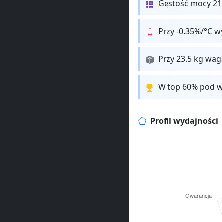
Gęstość mocy 213
Przy -0.35%/°C w
Przy 23.5 kg wa
W top 60% pod w
Profil wydajności