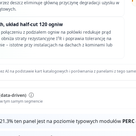
rzez deszcz eliminuje główną przyczynę degradacji uzysku w
kątowych.
ch, układ half-cut 120 ogniw
 połączeniu z podziałem ogniw na połówki redukuje prąd
o obniża straty rezystancyjne I²R i poprawia tolerancję na
ie – istotne przy instalacjach na dachach z kominami lub
ez AI na podstawie kart katalogowych i porównania z panelami z tego sam
(data-driven)
i w tym samym segmencie
 21.3% ten panel jest na poziomie typowych modułów
PERC