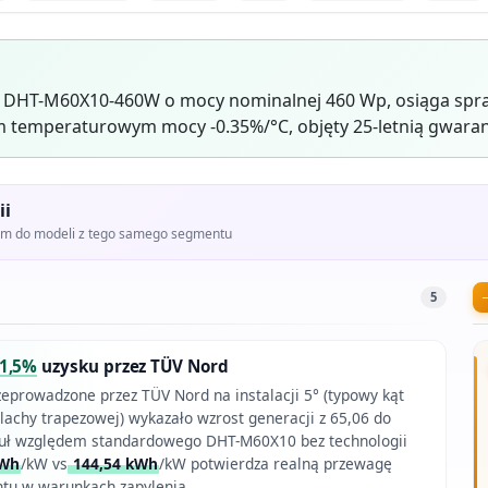
 DHT-M60X10-460W o mocy nominalnej 460 Wp, osiąga spra
 temperaturowym mocy -0.35%/°C, objęty 25-letnią gwaran
ii
iem do modeli z tego samego segmentu
5
1,5%
uzysku przez TÜV Nord
eprowadzone przez TÜV Nord na instalacji 5° (typowy kąt
lachy trapezowej) wykazało wzrost generacji z 65,06 do
ł względem standardowego DHT-M60X10 bez technologii
kWh
/kW vs
144,54 kWh
/kW potwierdza realną przewagę
tu w warunkach zapylenia.