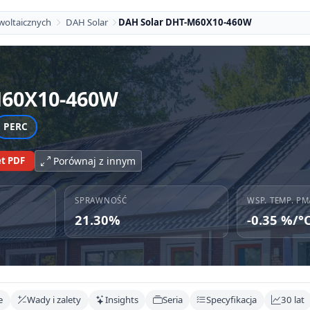
woltaicznych
DAH Solar
DAH Solar DHT-M60X10-460W
60X10-460W
PERC
t PDF
Porównaj z innym
SPRAWNOŚĆ
WSP. TEMP. PM
21.30%
-0.35 %/°
e
Wady i zalety
Insights
Seria
Specyfikacja
30 lat