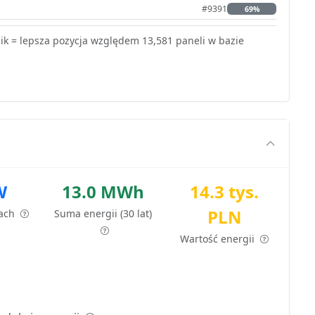
#9391
69%
k = lepsza pozycja względem 13,581 paneli w bazie
W
13.0 MWh
14.3 tys.
PLN
tach
Suma energii (30 lat)
Wartość energii