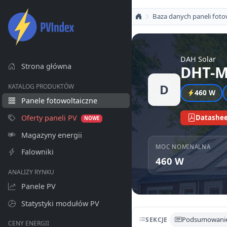
Baza danych paneli foto
DAH Solar
Strona główna
DHT-M
D
KATALOG PRODUKTÓW
460 W
Panele fotowoltaiczne
Oferty paneli PV
Datashee
NOWE
Magazyny energii
MOC NOMINALNA
Falowniki
460 W
ANALIZY RYNKU
Panele PV
Statystyki modułów PV
Podsumowani
SEKCJE
CENY ENERGII