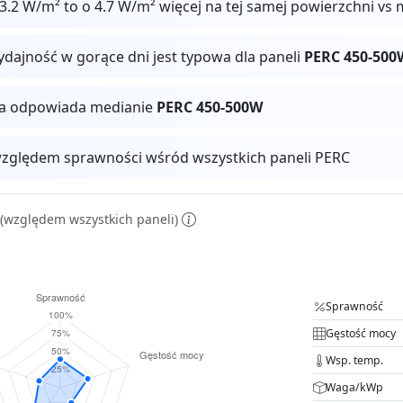
.2 W/m² to o 4.7 W/m² więcej na tej samej powierzchni vs
ydajność w gorące dni jest typowa dla paneli
PERC 450-500
ga odpowiada medianie
PERC 450-500W
zględem sprawności wśród wszystkich paneli PERC
(względem wszystkich paneli)
Sprawność
Gęstość mocy
Wsp. temp.
Waga/kWp