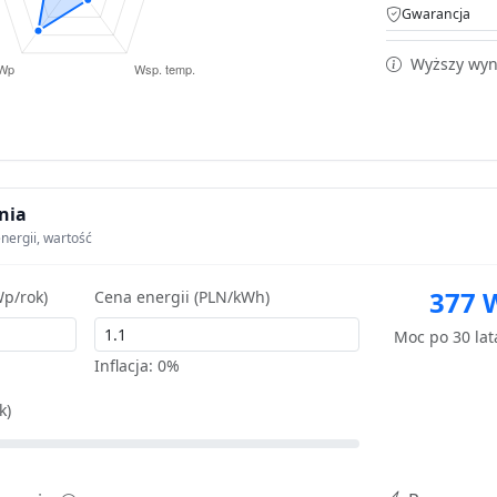
Gwarancja
Wyższy wyni
nia
nergii, wartość
377 
p/rok)
Cena energii (PLN/kWh)
Moc po 30 la
Inflacja:
0%
k)