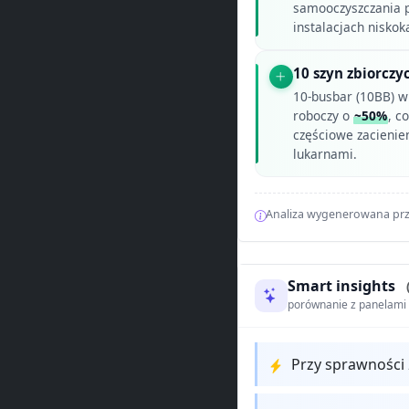
samooczyszczania p
instalacjach nisko
10 szyn zbiorczy
10-busbar (10BB) w
roboczy o
~50%
, c
częściowe zacienien
lukarnami.
Analiza wygenerowana prz
Smart insights
porównanie z panelam
Przy sprawności