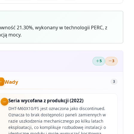
wność 21.30%, wykonany w technologii PERC, z
cją mocy.
5
3
Wady
3
Seria wycofana z produkcji (2022)
DHT-M60X10/FS jest oznaczona jako discontinued.
Oznacza to brak dostępności paneli zamiennych w
razie uszkodzenia mechanicznego po kilku latach
eksploatacji, co komplikuje rozbudowę instalacji o
identyczne moduły i może wymuszać kosztowną