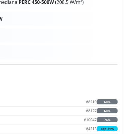
 mediana
PERC 450-500W
(208.5 W/m²)
W
#8210
60%
#8127
60%
#10047
74%
#4213
Top 31%