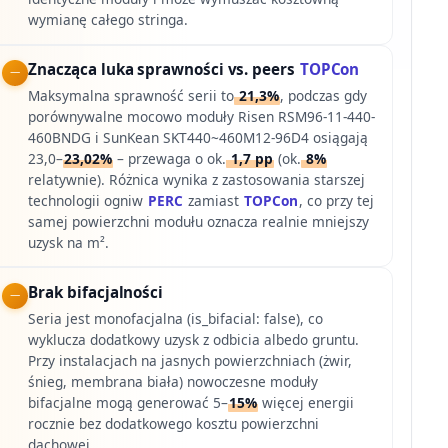
wymianę całego stringa.
Znacząca luka sprawności vs. peers
TOPCon
Maksymalna sprawność serii to
21,3%
, podczas gdy
porównywalne mocowo moduły Risen RSM96-11-440-
460BNDG i SunKean SKT440~460M12-96D4 osiągają
23,0–
23,02%
– przewaga o ok.
1,7 pp
(ok.
8%
relatywnie). Różnica wynika z zastosowania starszej
technologii ogniw
PERC
zamiast
TOPCon
, co przy tej
samej powierzchni modułu oznacza realnie mniejszy
uzysk na m².
Brak bifacjalności
Seria jest monofacjalna (is_bifacial: false), co
wyklucza dodatkowy uzysk z odbicia albedo gruntu.
Przy instalacjach na jasnych powierzchniach (żwir,
śnieg, membrana biała) nowoczesne moduły
bifacjalne mogą generować 5–
15%
więcej energii
rocznie bez dodatkowego kosztu powierzchni
dachowej.