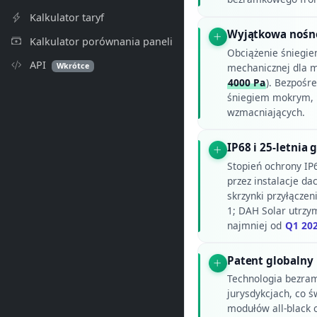
Kalkulator taryf
Wyjątkowa nośno
Kalkulator porównania paneli
Obciążenie śniegi
API
Wkrótce
mechanicznej dla
4000 Pa
). Bezpośr
śniegiem mokrym, b
wzmacniających.
IP68 i 25-letnia
Stopień ochrony IP
przez instalacje da
skrzynki przyłącze
1; DAH Solar utrzym
najmniej od
Q1 20
Patent globalny 
Technologia bezram
jurysdykcjach, co ś
modułów all-black 