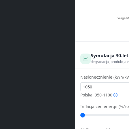
Symulacja 30-let
degradacja, produkcja e
Nasłonecznienie (kWh/kW
Polska: 950-1100
Inflacja cen energii (%/ro