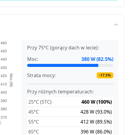
Przy 75°C (gorący dach w lecie):
Moc:
380 W (82.5%)
Strata mocy:
-17.5%
Przy różnych temperaturach:
25°C (STC)
460 W (100%)
45°C
428 W (93.0%)
55°C
412 W (89.5%)
65°C
396 W (86.0%)