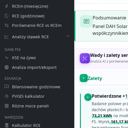
RCEm (miesięczne)
RCE (godzinowe)
Podsumowanie
Porównanie RCE vs RCEm
Panel DAH Solar
współczynnikiem
Analizy stawek RCE
DANE PSE
Wady i zalety ser
KSE na żywo
analiza AI z porównan
Analiza import/eksport
Zalety
EDUKACJA
Bilansowanie godzinowe
Potwierdzone +
1
PVGIS kalkulator
Badanie polowe prz
Różne moce paneli
dachów płaskich i b
73,21 kWh
na modu
NARZĘDZIA
FS. Wynik
161,17 
Kalkulator ROI
bezramkowego fron