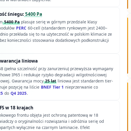
ść śniegu:
5400 Pa
em
5400 Pa
plasuje serię w górnym przedziale klasy
 modułów
PERC
60-cell (standardem rynkowym jest 2400–
ednio przekłada się to na użyteczność w polskim klimacie ze
ez konieczności stosowania dodatkowych podkonstrukcji
 gwarancja liniowa
68 (pełna szczelność przy zanurzeniu) przewyższa wymagany
chowe IP65 i redukuje ryzyko degradacji wilgotnościowej
niowej. Gwarancja mocy
25 lat
liniowa jest standardem tier-
uje pozycję na liście
BNEF Tier 1
nieprzerwanie co
25
do
Q4 2025
.
FS w 18 krajach
kowego frontu objęta jest ochroną patentową w 18
wiadczy o oryginalności rozwiązania i odróżnia serię od
opartych wyłącznie na czarnym laminacie. Efekt