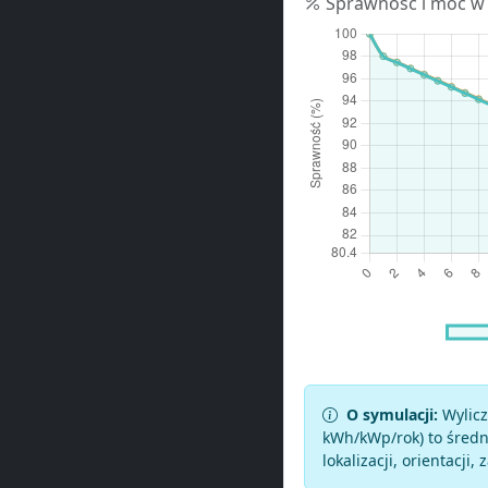
Sprawność i moc w
O symulacji:
Wylicz
kWh/kWp/rok) to średni
lokalizacji, orientacji, 