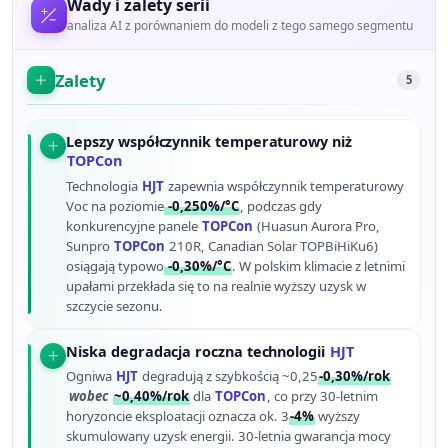
Wady i zalety serii
analiza AI z porównaniem do modeli z tego samego segmentu
Zalety
5
Lepszy współczynnik temperaturowy niż
TOPCon
Technologia
HJT
zapewnia współczynnik temperaturowy
Voc na poziomie
-0,250%/°C
, podczas gdy
konkurencyjne panele
TOPCon
(Huasun Aurora Pro,
Sunpro
TOPCon
210R, Canadian Solar TOPBiHiKu6)
osiągają typowo
-0,30%/°C
. W polskim klimacie z letnimi
upałami przekłada się to na realnie wyższy uzysk w
szczycie sezonu.
Niska degradacja roczna technologii
HJT
Ogniwa
HJT
degradują z szybkością ~0,25
-0,30%/rok
wobec
~0,40%/rok
dla
TOPCon
, co przy 30-letnim
horyzoncie eksploatacji oznacza ok. 3
-4%
wyższy
skumulowany uzysk energii. 30-letnia gwarancja mocy