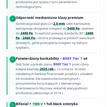
producenta jest spójna z tymi parametrami
technologicznymi.
Odporność mechaniczna klasy premium
Konstrukcja dual glass (2×
2,0 mm
szkło hartowane)
wytrzymuje obciążenie śniegiem do
5400 Pa
i wiatrem
do
2400 Pa
. To wartości powyżej standardu IEC (
2400
Pa
/
2400 Pa
) i istotna przewaga w polskich warunkach
zimowych, gdzie przeciążenia śniegiem są realnym
ryzykiem.
Potwierdzony bankability –
BNEF Tier 1
x4
DAS Solar uzyskało status
BNEF Tier 1
przez cztery
kolejne kwartały
2025 rok
u, co oznacza, że sześć
niezależnych banków finansowało projekty z udziałem
ich modułów. Dla inwestorów komercyjnych i
prosumentów korzystających z zewnętrznego
finansowania to kluczowy wskaźnik wiarygodności
producenta założonego w 2018 r.
Bifacial +
1500 V
+ full black estetyka