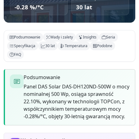
-0.28 %/°C
30 lat
Podsumowanie
Wady i zalety
Insights
Seria
Specyfikacja
30 lat
Temperatura
Podobne
FAQ
Podsumowanie
Panel DAS Solar DAS-DH120ND-500W o mocy
nominalnej 500 Wp, osiąga sprawność
22.10%, wykonany w technologii TOPCon, z
współczynnikiem temperaturowym mocy
-0.28%/°C, objęty 30-letnią gwarancją mocy.