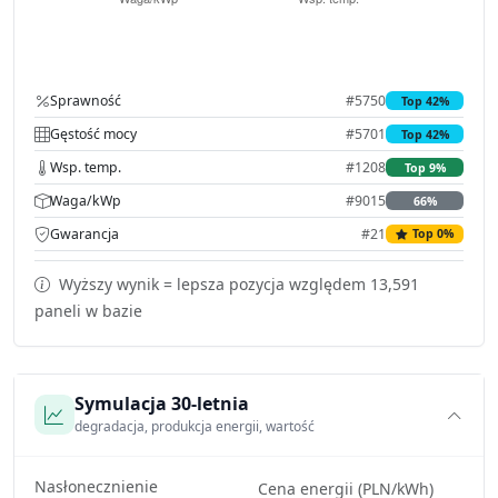
Sprawność
#5750
Top 42%
Gęstość mocy
#5701
Top 42%
Wsp. temp.
#1208
Top 9%
Waga/kWp
#9015
66%
Gwarancja
#21
Top 0%
Wyższy wynik = lepsza pozycja względem 13,591
paneli w bazie
Symulacja 30-letnia
degradacja, produkcja energii, wartość
Nasłonecznienie
Cena energii (PLN/kWh)