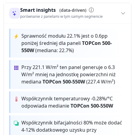
Smart insights
(data-driven)
porównanie z panelami w tym samym segmencie
Sprawność modułu 22.1% jest o 0.6pp
poniżej średniej dla paneli
TOPCon 500-
550W
(mediana: 22.7%)
Przy 221.1 W/m² ten panel generuje o 6.3
W/m² mniej na jednostkę powierzchni niż
mediana
TOPCon 500-550W
(227.4 W/m²)
Współczynnik temperaturowy -0.28%/°C
odpowiada medianie
TOPCon 500-550W
Współczynnik bifacjalności 80% może dodać
4-12% dodatkowego uzysku przy