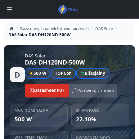
Baza danych paneli fotowoltaicznych
DAS Solar
DAS Solar DAS-DH120ND-500W
DAS Solar
DAS-DH120ND-500W
D
500 W
TOPCon
Bifacjalny
Datasheet PDF
Porównaj z innym
MOC NOMINALNA
SPRAWNOŚĆ
500 W
22.10%
WSP. TEMP. PMAX
GWARANCJA MOCY