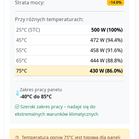
Strata mocy:
-14.0%
Przy różnych temperaturach:
25°C (STC)
500 W (100%)
45°C
472 W (94.4%)
55°C
458 W (91.6%)
65°C
444 W (88.8%)
75°C
430 W (86.0%)
Zakres pracy panelu
-40°C do 85°C
Szeroki zakres pracy – nadaje się do
ekstremalnych warunków klimatycznych
Temperatura ogniw 75°C jest typowa dla paneli