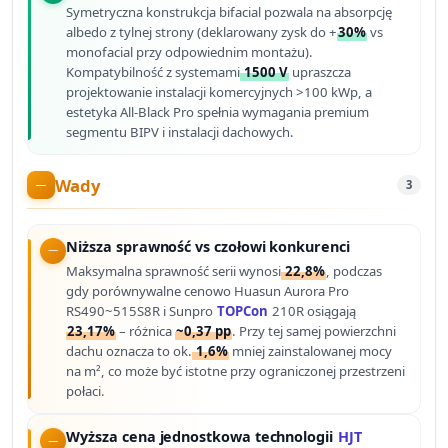
Symetryczna konstrukcja bifacial pozwala na absorpcję
albedo z tylnej strony (deklarowany zysk do +
30%
vs
monofacial przy odpowiednim montażu).
Kompatybilność z systemami
1500 V
upraszcza
projektowanie instalacji komercyjnych >100 kWp, a
estetyka All-Black Pro spełnia wymagania premium
segmentu BIPV i instalacji dachowych.
Wady
3
Niższa sprawność vs czołowi konkurenci
Maksymalna sprawność serii wynosi
22,8%
, podczas
gdy porównywalne cenowo Huasun Aurora Pro
RS490~515S8R i Sunpro
TOPCon
210R osiągają
23,17%
– różnica
~0,37 pp
. Przy tej samej powierzchni
dachu oznacza to ok.
1,6%
mniej zainstalowanej mocy
na m², co może być istotne przy ograniczonej przestrzeni
połaci.
Wyższa cena jednostkowa technologii
HJT