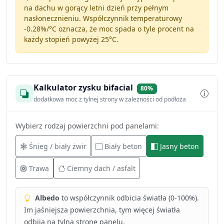
na dachu w gorący letni dzień przy pełnym
nasłonecznieniu. Współczynnik temperaturowy
-0.28%/°C
oznacza, że moc spada o tyle procent na
każdy stopień powyżej 25°C.
Kalkulator zysku bifacial
80%
dodatkowa moc z tylnej strony w zależności od podłoża
Wybierz rodzaj powierzchni pod panelami:
Śnieg / biały żwir
Biały beton
Jasny beton
Trawa
Ciemny dach / asfalt
Albedo
to współczynnik odbicia światła (0-100%).
Im jaśniejsza powierzchnia, tym więcej światła
odbija na tylną stronę panelu.