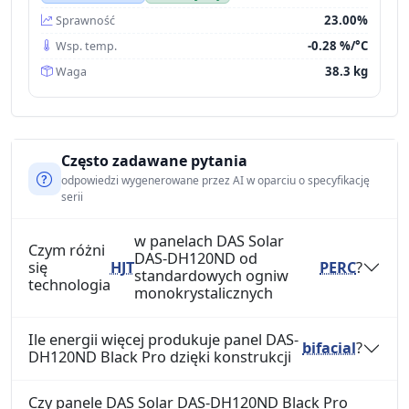
23.00%
Sprawność
-0.28 %/°C
Wsp. temp.
38.3 kg
Waga
Często zadawane pytania
odpowiedzi wygenerowane przez AI w oparciu o specyfikację
serii
w panelach DAS Solar
Czym różni
DAS-DH120ND od
się
HJT
PERC
?
standardowych ogniw
technologia
monokrystalicznych
Ile energii więcej produkuje panel DAS-
bifacial
?
DH120ND Black Pro dzięki konstrukcji
Czy panele DAS Solar DAS-DH120ND Black Pro