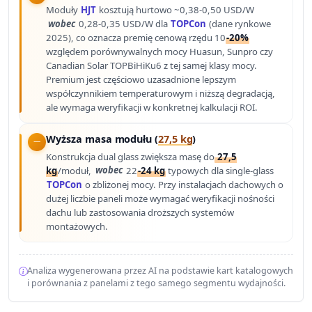
Moduły
HJT
kosztują hurtowo ~0,38-0,50 USD/W
wobec
0,28-0,35 USD/W dla
TOPCon
(dane rynkowe
2025), co oznacza premię cenową rzędu 10
-20%
względem porównywalnych mocy Huasun, Sunpro czy
Canadian Solar TOPBiHiKu6 z tej samej klasy mocy.
Premium jest częściowo uzasadnione lepszym
współczynnikiem temperaturowym i niższą degradacją,
ale wymaga weryfikacji w konkretnej kalkulacji ROI.
Wyższa masa modułu (
27,5 kg
)
Konstrukcja dual glass zwiększa masę do
27,5
kg
/moduł,
wobec
22
-24 kg
typowych dla single-glass
TOPCon
o zbliżonej mocy. Przy instalacjach dachowych o
dużej liczbie paneli może wymagać weryfikacji nośności
dachu lub zastosowania droższych systemów
montażowych.
Analiza wygenerowana przez AI na podstawie kart katalogowych
i porównania z panelami z tego samego segmentu wydajności.