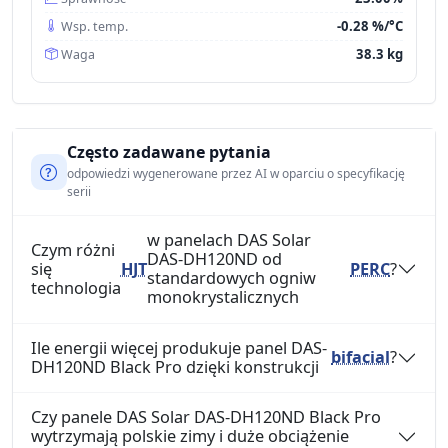
-0.28 %/°C
Wsp. temp.
38.3 kg
Waga
Często zadawane pytania
odpowiedzi wygenerowane przez AI w oparciu o specyfikację
serii
w panelach DAS Solar
Czym różni
DAS-DH120ND od
się
HJT
PERC
?
standardowych ogniw
technologia
monokrystalicznych
Ile energii więcej produkuje panel DAS-
bifacial
?
DH120ND Black Pro dzięki konstrukcji
Czy panele DAS Solar DAS-DH120ND Black Pro
wytrzymają polskie zimy i duże obciążenie