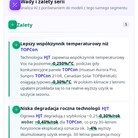
Wady i zalety serii
analiza AI z porównaniem do modeli z tego samego segmentu
Zalety
5
Lepszy współczynnik temperaturowy niż
TOPCon
Technologia
HJT
zapewnia współczynnik temperaturowy
Voc na poziomie
-0,250%/°C
, podczas gdy
konkurencyjne panele
TOPCon
(Huasun Aurora Pro,
Sunpro
TOPCon
210R, Canadian Solar TOPBiHiKu6)
osiągają typowo
-0,30%/°C
. W polskim klimacie z letnimi
upałami przekłada się to na realnie wyższy uzysk w
szczycie sezonu.
Niska degradacja roczna technologii
HJT
Ogniwa
HJT
degradują z szybkością ~0,25
-0,30%/rok
wobec
~0,40%/rok
dla
TOPCon
, co przy 30-letnim
horyzoncie eksploatacji oznacza ok. 3
-4%
wyższy
skumulowany uzysk energii. 30-letnia gwarancja mocy