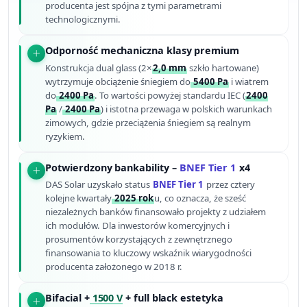
producenta jest spójna z tymi parametrami
technologicznymi.
Odporność mechaniczna klasy premium
Konstrukcja dual glass (2×
2,0 mm
szkło hartowane)
wytrzymuje obciążenie śniegiem do
5400 Pa
i wiatrem
do
2400 Pa
. To wartości powyżej standardu IEC (
2400
Pa
/
2400 Pa
) i istotna przewaga w polskich warunkach
zimowych, gdzie przeciążenia śniegiem są realnym
ryzykiem.
Potwierdzony bankability –
BNEF Tier 1
x4
DAS Solar uzyskało status
BNEF Tier 1
przez cztery
kolejne kwartały
2025 rok
u, co oznacza, że sześć
niezależnych banków finansowało projekty z udziałem
ich modułów. Dla inwestorów komercyjnych i
prosumentów korzystających z zewnętrznego
finansowania to kluczowy wskaźnik wiarygodności
producenta założonego w 2018 r.
Bifacial +
1500 V
+ full black estetyka