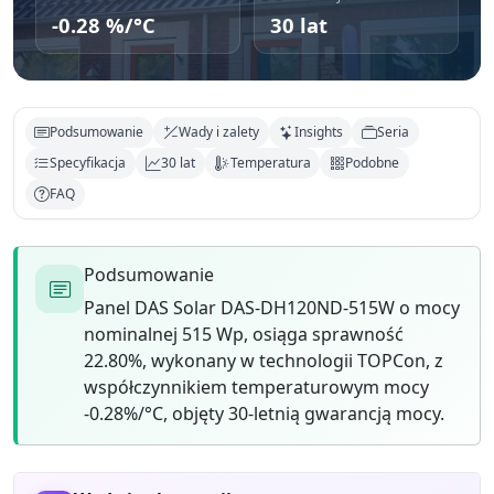
-0.28 %/°C
30 lat
Podsumowanie
Wady i zalety
Insights
Seria
Specyfikacja
30 lat
Temperatura
Podobne
FAQ
Podsumowanie
Panel DAS Solar DAS-DH120ND-515W o mocy
nominalnej 515 Wp, osiąga sprawność
22.80%, wykonany w technologii TOPCon, z
współczynnikiem temperaturowym mocy
-0.28%/°C, objęty 30-letnią gwarancją mocy.