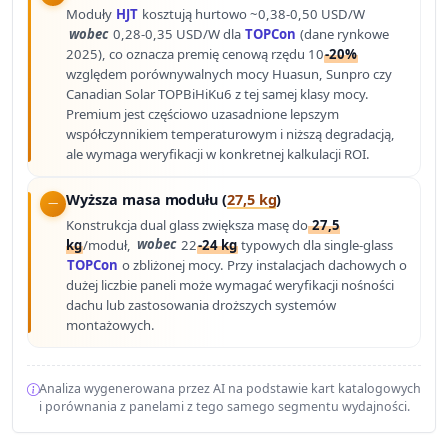
Moduły
HJT
kosztują hurtowo ~0,38-0,50 USD/W
wobec
0,28-0,35 USD/W dla
TOPCon
(dane rynkowe
2025), co oznacza premię cenową rzędu 10
-20%
względem porównywalnych mocy Huasun, Sunpro czy
Canadian Solar TOPBiHiKu6 z tej samej klasy mocy.
Premium jest częściowo uzasadnione lepszym
współczynnikiem temperaturowym i niższą degradacją,
ale wymaga weryfikacji w konkretnej kalkulacji ROI.
Wyższa masa modułu (
27,5 kg
)
Konstrukcja dual glass zwiększa masę do
27,5
kg
/moduł,
wobec
22
-24 kg
typowych dla single-glass
TOPCon
o zbliżonej mocy. Przy instalacjach dachowych o
dużej liczbie paneli może wymagać weryfikacji nośności
dachu lub zastosowania droższych systemów
montażowych.
Analiza wygenerowana przez AI na podstawie kart katalogowych
i porównania z panelami z tego samego segmentu wydajności.