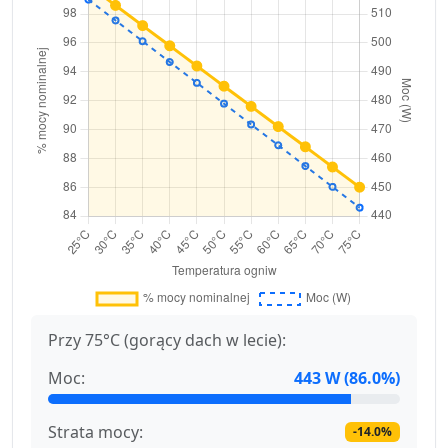
Przy 75°C (gorący dach w lecie):
Moc:
443 W (86.0%)
Strata mocy:
-14.0%