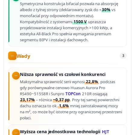
Symetryczna konstrukcja bifacial pozwala na absorpcję
albedo z tylnej strony (deklarowany zysk do +
30%
vs
monofacial przy odpowiednim montażu).
Kompatybilność z systemami
1500 V
upraszcza
projektowanie instalacji komercyjnych >100 kWp, a
estetyka All-Black Pro spełnia wymagania premium
segmentu BIPV i instalacji dachowych.
Wady
3
Niższa sprawność vs czołowi konkurenci
Maksymalna sprawność serii wynosi
22,8%
, podczas
gdy porównywalne cenowo Huasun Aurora Pro
RS490~515S8R i Sunpro
TOPCon
210R osiągają
23,17%
– różnica
~0,37 pp
. Przy tej samej powierzchni
dachu oznacza to ok.
1,6%
mniej zainstalowanej mocy
na m², co może być istotne przy ograniczonej przestrzeni
połaci.
Wyższa cena jednostkowa technologii
HJT