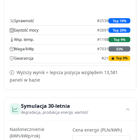
Sprawność
#2539
Top 19%
Gęstość mocy
#2691
Top 20%
Wsp. temp.
#1198
Top 9%
Waga/kWp
#7031
52%
Gwarancja
#21
Top 0%
Wyższy wynik = lepsza pozycja względem 13,581
paneli w bazie
Symulacja 30-letnia
degradacja, produkcja energii, wartość
Nasłonecznienie
Cena energii (PLN/kWh)
(kWh/kWp/rok)