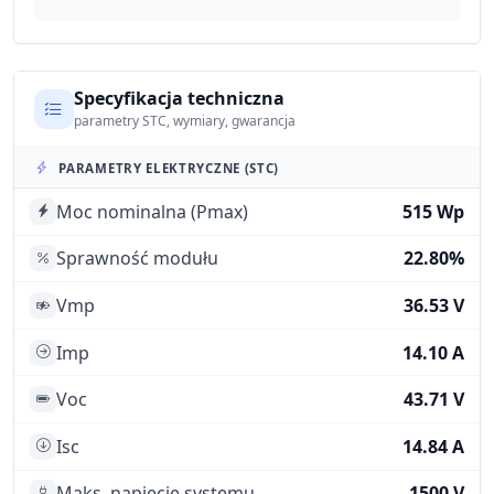
Specyfikacja techniczna
parametry STC, wymiary, gwarancja
PARAMETRY ELEKTRYCZNE (STC)
Moc nominalna (Pmax)
515 Wp
Sprawność modułu
22.80%
Vmp
36.53 V
Imp
14.10 A
Voc
43.71 V
Isc
14.84 A
Maks. napięcie systemu
1500 V