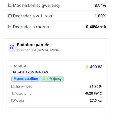
Moc na koniec gwarancji
87.4%
Degradacja w 1. roku
1.00%
Degradacja roczna
0.40%/rok
Podobne panele
ta sama seria (DAS-DH120ND)
DAS SOLAR
490 W
DAS-DH120ND-490W
Monocrystalline
Bifacjalny
21.70%
Sprawność
-0.28 %/°C
Wsp. temp.
27.5 kg
Waga