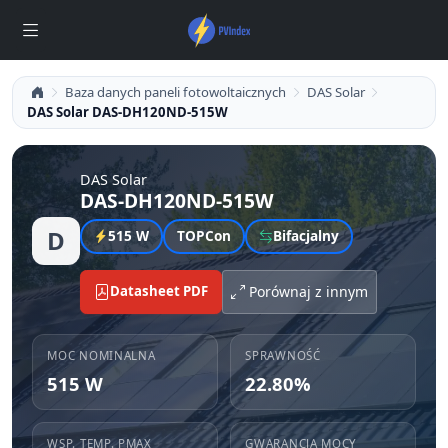
Baza danych paneli fotowoltaicznych
DAS Solar
DAS Solar DAS-DH120ND-515W
DAS Solar
DAS-DH120ND-515W
D
515 W
TOPCon
Bifacjalny
Datasheet PDF
Porównaj z innym
MOC NOMINALNA
SPRAWNOŚĆ
515 W
22.80%
WSP. TEMP. PMAX
GWARANCJA MOCY