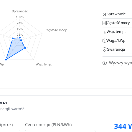
Sprawność
Gęstość mocy
Wsp. temp.
Waga/kWp
Gwarancja
Wyższy wyni
nia
nergii, wartość
344 
p/rok)
Cena energii (PLN/kWh)