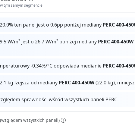
i w tym samym segmencie
20.0% ten panel jest o 0.6pp poniżej mediany
PERC 400-45
9.5 W/m² jest o 26.7 W/m² poniżej mediany
PERC 400-450W
mperaturowy -0.34%/°C odpowiada medianie
PERC 400-45
12.1 kg lżejsza od mediany
PERC 400-450W
(22.0 kg), mniejs
zględem sprawności wśród wszystkich paneli PERC
(względem wszystkich paneli)