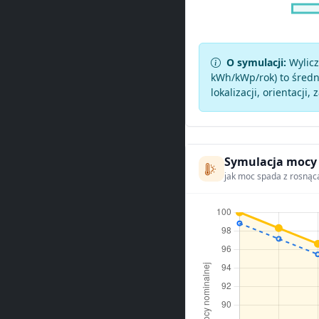
O symulacji:
Wylicz
kWh/kWp/rok) to średni
lokalizacji, orientacji, 
Symulacja mocy
jak moc spada z rosnąc