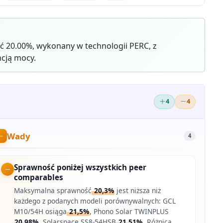
ć 20.00%, wykonany w technologii PERC, z
cją mocy.
4
4
Wady
4
Sprawność poniżej wszystkich peer
comparables
Maksymalna sprawność
20,3%
jest niższa niż
każdego z podanych modeli porównywalnych: GCL
M10/54H osiąga
21,5%
, Phono Solar TWINPLUS
20,98%
, Solarspace SS8-54HSB
21,51%
. Różnica