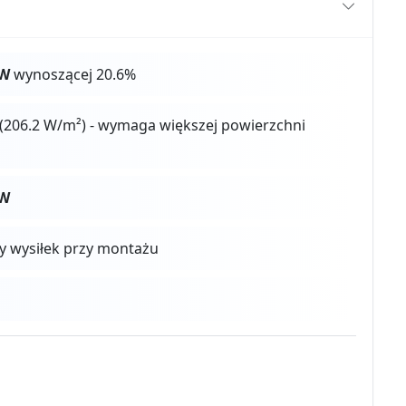
0W
wynoszącej 20.6%
(206.2 W/m²) - wymaga większej powierzchni
0W
zy wysiłek przy montażu