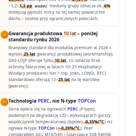
~1,2–
1,3 pp
wobec
mediany grupy oznacza ok.
6%
mniejszą gęstość mocy na tej samej powierzchni
dachu – istotne przy ograniczonych połaciach.
Gwarancja produktowa
10 lat
– poniżej
standardu rynku 2026
Branżowy standard dla modułów premium w 2026 r.
wynosi
25 lat
gwarancji produktowej (workmanship).
DAS-LOJP oferuje tylko
10 lat
, co oznacza brak
ochrony fabrycznej w latach 10–25 eksploatacji.
Wiodący producenci tier-1 (np. Jinko, LONGi, REC)
standardowo oferują 12–
25 lat
na tę warstwę
gwarancji.
Technologia
PERC
, nie N-type
TOPCon
Seria opiera się na ogniwach
PERC
(P-type),
podatnych na degradację LID i wykazujących gorszy
współczynnik temperaturowy (typowo
-0,35%/°C
) niż
ogniwa N-type
TOPCon
(
~-0,29%/°C
). Peer
comparables GCL M10/54H i Solarspace SS8-54HSB