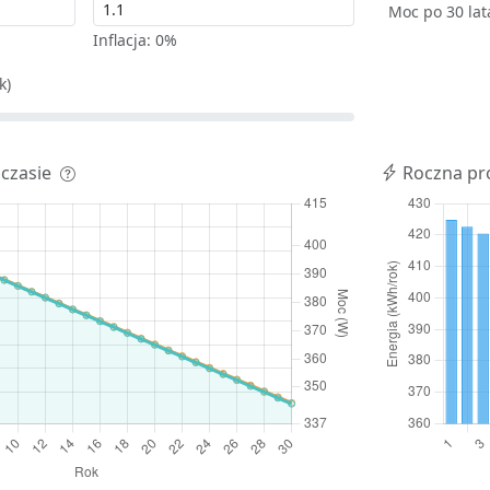
Moc po 30 la
Inflacja:
0%
k)
 czasie
Roczna pr