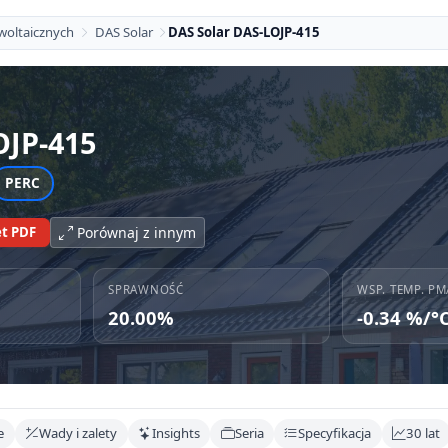
woltaicznych
DAS Solar
DAS Solar DAS-LOJP-415
OJP-415
PERC
t PDF
Porównaj z innym
SPRAWNOŚĆ
WSP. TEMP. PM
20.00%
-0.34 %/°
e
Wady i zalety
Insights
Seria
Specyfikacja
30 lat