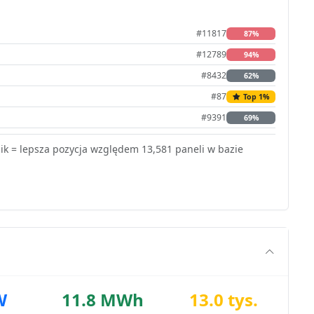
#11817
87%
#12789
94%
#8432
62%
#87
Top 1%
#9391
69%
k = lepsza pozycja względem 13,581 paneli w bazie
W
11.8 MWh
13.0 tys.