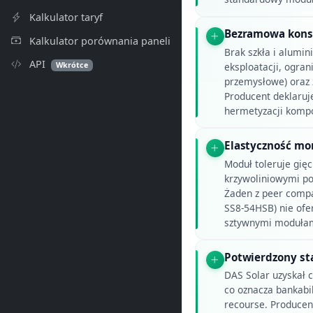
Kalkulator taryf
Bezramowa konst
Kalkulator porównania paneli
Brak szkła i alumin
API
Wkrótce
eksploatacji, ogra
przemysłowe) oraz z
Producent deklaruj
hermetyzacji komp
Elastyczność mo
Moduł toleruje gię
krzywoliniowymi po
Żaden z peer comp
SS8-54HSB) nie ofer
sztywnymi modułam
Potwierdzony st
DAS Solar uzyskał c
co oznacza bankabil
recourse. Producent