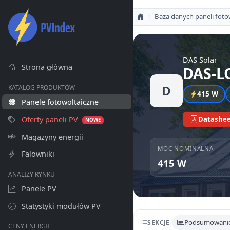
Baza danych paneli foto
DAS Solar
Strona główna
DAS-L
D
KATALOG PRODUKTÓW
415 W
Panele fotowoltaiczne
Oferty paneli PV
Datashee
NOWE
Magazyny energii
MOC NOMINALNA
Falowniki
415 W
ANALIZY RYNKU
Panele PV
Statystyki modułów PV
Podsumowani
SEKCJE
CENY ENERGII