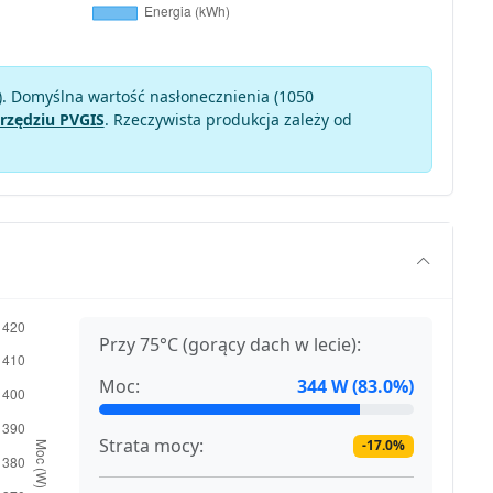
). Domyślna wartość nasłonecznienia (1050
rzędziu PVGIS
. Rzeczywista produkcja zależy od
Przy 75°C (gorący dach w lecie):
Moc:
344 W (83.0%)
Strata mocy:
-17.0%