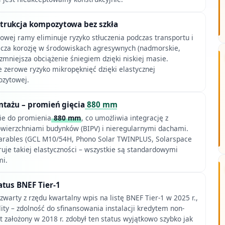
rukcja kompozytowa bez szkła
iowej ramy eliminuje ryzyko stłuczenia podczas transportu i
nicza korozję w środowiskach agresywnych (nadmorskie,
mniejsza obciążenie śniegiem dzięki niskiej masie.
e zerowe ryzyko mikropęknięć dzięki elastycznej
ozytowej.
ntażu – promień gięcia
880 mm
cie do promienia
880 mm
, co umożliwia integrację z
wierzchniami budynków (BIPV) i nieregularnymi dachami.
arables (GCL M10/54H, Phono Solar TWINPLUS, Solarspace
uje takiej elastyczności – wszystkie są standardowymi
i.
atus BNEF Tier-1
zwarty z rzędu kwartalny wpis na listę BNEF Tier-1 w 2025 r.,
ity – zdolność do sfinansowania instalacji kredytem non-
 założony w 2018 r. zdobył ten status wyjątkowo szybko jak