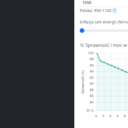
Polska: 950-1100
Inflacja cen energii (%/ro
Sprawność i moc w