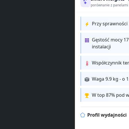
porównanie z panelam
Przy sprawności 
Gęstość mocy 17
instalacji
Współczynnik te
Waga 9.9 kg - o 
W top 87% pod w
Profil wydajności