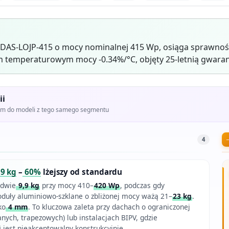
 DAS-LOJP-415 o mocy nominalnej 415 Wp, osiąga sprawnoś
 temperaturowym mocy -0.34%/°C, objęty 25-letnią gwaran
ii
iem do modeli z tego samego segmentu
4
,9 kg
–
60%
lżejszy od standardu
edwie
9,9 kg
przy mocy 410–
420 Wp
, podczas gdy
uły aluminiowo-szklane o zbliżonej mocy ważą 21–
23 kg
.
ko
4 mm
. To kluczowa zaleta przy dachach o ograniczonej
anych, trapezowych) lub instalacjach BIPV, gdzie
jest nieakceptowalny konstrukcyjnie.