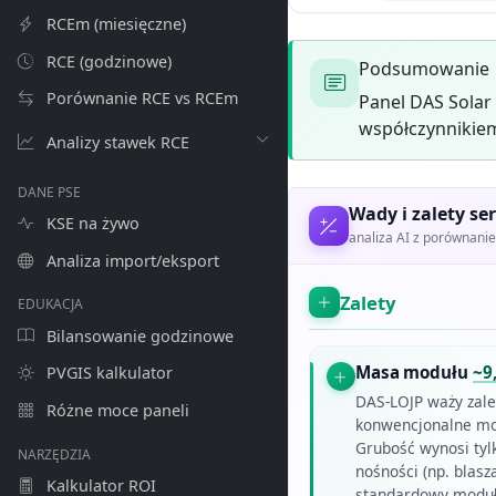
RCEm (miesięczne)
RCE (godzinowe)
Podsumowanie
Porównanie RCE vs RCEm
Panel DAS Solar
współczynnikiem
Analizy stawek RCE
DANE PSE
Wady i zalety ser
KSE na żywo
analiza AI z porównan
Analiza import/eksport
Zalety
EDUKACJA
Bilansowanie godzinowe
Masa modułu
~9
PVGIS kalkulator
DAS-LOJP waży zal
Różne moce paneli
konwencjonalne mod
Grubość wynosi tyl
NARZĘDZIA
nośności (np. blasz
Kalkulator ROI
standardowy moduł 