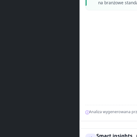
na branżowe standa
Analiza wygenerowana prz
Smart insights