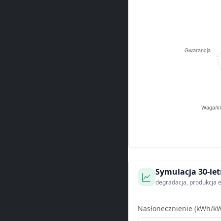
Symulacja 30-let
degradacja, produkcja e
Nasłonecznienie (kWh/kW