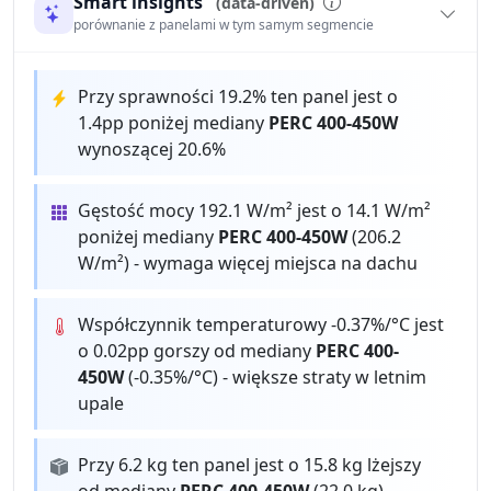
Smart insights
(data-driven)
porównanie z panelami w tym samym segmencie
Przy sprawności 19.2% ten panel jest o
1.4pp poniżej mediany
PERC 400-450W
wynoszącej 20.6%
Gęstość mocy 192.1 W/m² jest o 14.1 W/m²
poniżej mediany
PERC 400-450W
(206.2
W/m²) - wymaga więcej miejsca na dachu
Współczynnik temperaturowy -0.37%/°C jest
o 0.02pp gorszy od mediany
PERC 400-
450W
(-0.35%/°C) - większe straty w letnim
upale
Przy 6.2 kg ten panel jest o 15.8 kg lżejszy
od mediany
PERC 400-450W
(22.0 kg) -