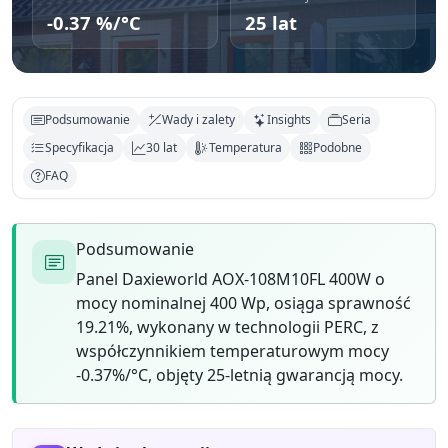
-0.37 %/°C
25 lat
Podsumowanie
Wady i zalety
Insights
Seria
Specyfikacja
30 lat
Temperatura
Podobne
FAQ
Podsumowanie
Panel Daxieworld AOX-108M10FL 400W o
mocy nominalnej 400 Wp, osiąga sprawność
19.21%, wykonany w technologii PERC, z
współczynnikiem temperaturowym mocy
-0.37%/°C, objęty 25-letnią gwarancją mocy.