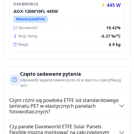
DAXIEWORLD
445 W
AOX-120M10FL 445W
Monocrystalline
19.42%
Sprawność
-0.37 %/°C
Wsp. temp.
6.9 kg
Waga
Często zadawane pytania
odpowiedzi wygenerowane przez AI w oparciu o specyfikację
serii
Czym różni się powłoka ETFE od standardowego
laminatu PET w elastycznych panelach
fotowoltaicznych?
Czy panele Daxieworld ETFE Solar Panels
Flexible można montować na zakrzywionym