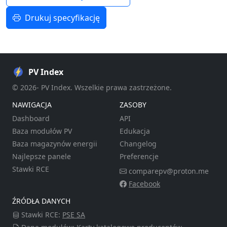
Drukuj specyfikację
PV Index
© 2026- PV Index. Wszelkie prawa zastrzeżone.
NAWIGACJA
ZASOBY
Dashboard
API
Baza modułów PV
Edukacja
Baza magazynów energii
Changelog
Najlepsze panele
Preferencje
Stawki RCE
comparepv@proton.me
Facebook
ŹRÓDŁA DANYCH
Stawki RCE:
PSE SA