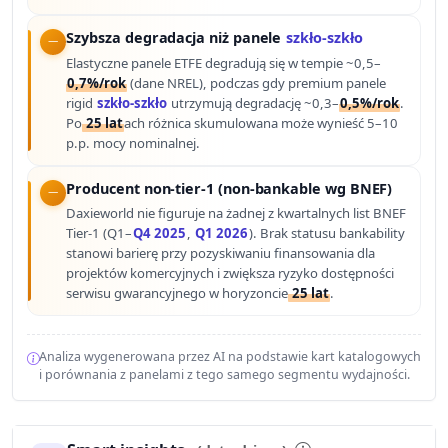
Szybsza degradacja niż panele
szkło-szkło
Elastyczne panele ETFE degradują się w tempie ~0,5–
0,7%/rok
(dane NREL), podczas gdy premium panele
rigid
szkło-szkło
utrzymują degradację ~0,3–
0,5%/rok
.
Po
25 lat
ach różnica skumulowana może wynieść 5–10
p.p. mocy nominalnej.
Producent non-tier-1 (non-bankable wg BNEF)
Daxieworld nie figuruje na żadnej z kwartalnych list BNEF
Tier-1 (Q1–
Q4 2025
,
Q1 2026
). Brak statusu bankability
stanowi barierę przy pozyskiwaniu finansowania dla
projektów komercyjnych i zwiększa ryzyko dostępności
serwisu gwarancyjnego w horyzoncie
25 lat
.
Analiza wygenerowana przez AI na podstawie kart katalogowych
i porównania z panelami z tego samego segmentu wydajności.