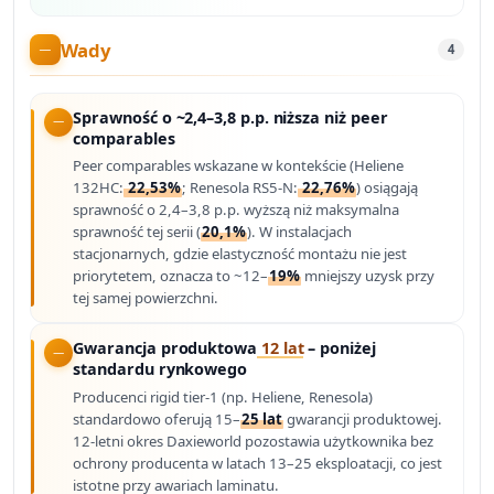
Wady
4
Sprawność o ~2,4–3,8 p.p. niższa niż peer
comparables
Peer comparables wskazane w kontekście (Heliene
132HC:
22,53%
; Renesola RS5-N:
22,76%
) osiągają
sprawność o 2,4–3,8 p.p. wyższą niż maksymalna
sprawność tej serii (
20,1%
). W instalacjach
stacjonarnych, gdzie elastyczność montażu nie jest
priorytetem, oznacza to ~12–
19%
mniejszy uzysk przy
tej samej powierzchni.
Gwarancja produktowa
12 lat
– poniżej
standardu rynkowego
Producenci rigid tier-1 (np. Heliene, Renesola)
standardowo oferują 15–
25 lat
gwarancji produktowej.
12-letni okres Daxieworld pozostawia użytkownika bez
ochrony producenta w latach 13–25 eksploatacji, co jest
istotne przy awariach laminatu.