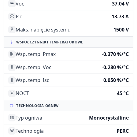
Voc
37.04 V
Isc
13.73 A
Maks. napięcie systemu
1500 V
WSPÓŁCZYNNIKI TEMPERATUROWE
Wsp. temp. Pmax
-0.370 %/°C
Wsp. temp. Voc
-0.280 %/°C
Wsp. temp. Isc
0.050 %/°C
NOCT
45 °C
TECHNOLOGIA OGNIW
Typ ogniwa
Monocrystalline
Technologia
PERC