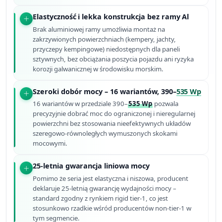
Elastyczność i lekka konstrukcja bez ramy Al
Brak aluminiowej ramy umożliwia montaż na
zakrzywionych powierzchniach (kempery, jachty,
przyczepy kempingowe) niedostępnych dla paneli
sztywnych, bez obciążania poszycia pojazdu ani ryzyka
korozji galwanicznej w środowisku morskim.
Szeroki dobór mocy – 16 wariantów, 390–
535 Wp
16 wariantów w przedziale 390–
535 Wp
pozwala
precyzyjnie dobrać moc do ograniczonej i nieregularnej
powierzchni bez stosowania nieefektywnych układów
szeregowo-równoległych wymuszonych skokami
mocowymi.
25-letnia gwarancja liniowa mocy
Pomimo że seria jest elastyczna i niszowa, producent
deklaruje 25-letnią gwarancję wydajności mocy –
standard zgodny z rynkiem rigid tier-1, co jest
stosunkowo rzadkie wśród producentów non-tier-1 w
tym segmencie.