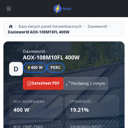
Baza danych paneli fotowoltaicznych
Daxieworld
Daxieworld AOX-108M10FL 400W
Daxieworld
AOX-108M10FL 400W
D
400 W
PERC
Datasheet PDF
Porównaj z innym
MOC NOMINALNA
SPRAWNOŚĆ
400 W
19.21%
WSP. TEMP. PMAX
GWARANCJA MOCY