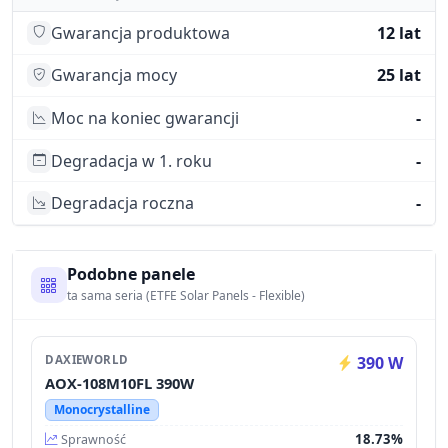
Gwarancja produktowa
12 lat
Gwarancja mocy
25 lat
Moc na koniec gwarancji
-
Degradacja w 1. roku
-
Degradacja roczna
-
Podobne panele
ta sama seria (ETFE Solar Panels - Flexible)
DAXIEWORLD
390 W
AOX-108M10FL 390W
Monocrystalline
18.73%
Sprawność