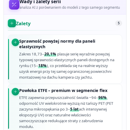
Wady i zalety serii
analiza AI z porównaniem do modeli z tego samego segmentu
Zalety
5
Sprawność powyżej normy dla paneli
elastycznych
Zakres 18,73–
20,1%
plasuje serię wyraźnie powyżej
typowej sprawności elastycznych paneli dostępnych na
rynku (15–
18%
), co przekłada się na realnie wyższy
uzysk energii przy tej samej ograniczonej powierzchni
montażowej na dachu kampera czy jachtu.
Powłoka ETFE – premium w segmencie flex
ETFE zapewnia przepuszczalność światła ~94–
96%
,
odporność UV wielokrotnie wyższą niż tańszy PET (PET
zaczyna mikrospękania po 3–
5 lat
ach intensywnej
ekspozycji UV) oraz naturalne właściwości
samoczyszczące redukujące straty z zabrudzenia
modułu.