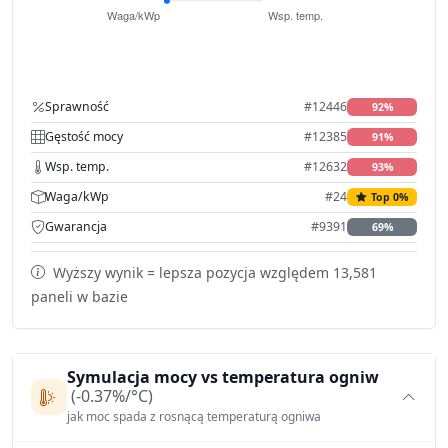
Sprawność
#12446
92%
Gęstość mocy
#12385
91%
Wsp. temp.
#12632
93%
Waga/kWp
#24
Top 0%
Gwarancja
#9391
69%
Wyższy wynik = lepsza pozycja względem 13,581
paneli w bazie
Symulacja mocy vs temperatura ogniw
(-0.37%/°C)
jak moc spada z rosnącą temperaturą ogniwa