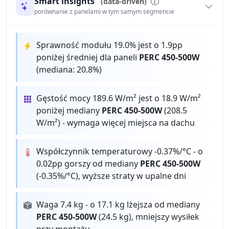
Smart insights
(data-driven)
porównanie z panelami w tym samym segmencie
Sprawność modułu 19.0% jest o 1.9pp
poniżej średniej dla paneli
PERC 450-500W
(mediana: 20.8%)
Gęstość mocy 189.6 W/m² jest o 18.9 W/m²
poniżej mediany
PERC 450-500W
(208.5
W/m²) - wymaga więcej miejsca na dachu
Współczynnik temperaturowy -0.37%/°C - o
0.02pp gorszy od mediany
PERC 450-500W
(-0.35%/°C), wyższe straty w upalne dni
Waga 7.4 kg - o 17.1 kg lżejsza od mediany
PERC 450-500W
(24.5 kg), mniejszy wysiłek
przy montażu