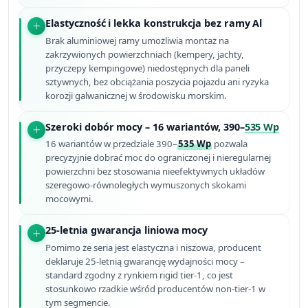
Elastyczność i lekka konstrukcja bez ramy Al
Brak aluminiowej ramy umożliwia montaż na
zakrzywionych powierzchniach (kempery, jachty,
przyczepy kempingowe) niedostępnych dla paneli
sztywnych, bez obciążania poszycia pojazdu ani ryzyka
korozji galwanicznej w środowisku morskim.
Szeroki dobór mocy – 16 wariantów, 390–
535 Wp
16 wariantów w przedziale 390–
535 Wp
pozwala
precyzyjnie dobrać moc do ograniczonej i nieregularnej
powierzchni bez stosowania nieefektywnych układów
szeregowo-równoległych wymuszonych skokami
mocowymi.
25-letnia gwarancja liniowa mocy
Pomimo że seria jest elastyczna i niszowa, producent
deklaruje 25-letnią gwarancję wydajności mocy –
standard zgodny z rynkiem rigid tier-1, co jest
stosunkowo rzadkie wśród producentów non-tier-1 w
tym segmencie.