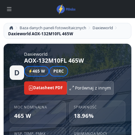
Baza danych paneli fotowoltaicznych
Daxieworld
Daxieworld AOX-132M10FL 465W
Daxieworld
AOX-132M10FL 465W
D
465 W
PERC
Datasheet PDF
Porównaj z innym
MOC NOMINALNA
SPRAWNOŚĆ
465 W
18.96%
WSP. TEMP. PMAX
GWARANCJA MOCY