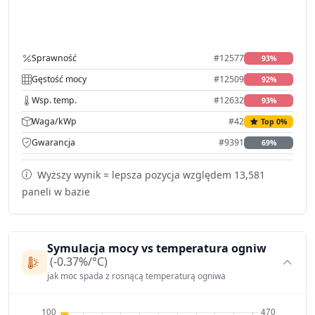
Sprawność
#12577
93%
Gęstość mocy
#12509
92%
Wsp. temp.
#12632
93%
Waga/kWp
#42
Top 0%
Gwarancja
#9391
69%
Wyższy wynik = lepsza pozycja względem 13,581
paneli w bazie
Symulacja mocy vs temperatura ogniw
(-0.37%/°C)
jak moc spada z rosnącą temperaturą ogniwa