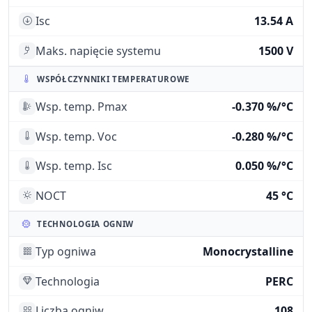
Isc
13.54 A
Maks. napięcie systemu
1500 V
WSPÓŁCZYNNIKI TEMPERATUROWE
Wsp. temp. Pmax
-0.370 %/°C
Wsp. temp. Voc
-0.280 %/°C
Wsp. temp. Isc
0.050 %/°C
NOCT
45 °C
TECHNOLOGIA OGNIW
Typ ogniwa
Monocrystalline
Technologia
PERC
Liczba ogniw
108