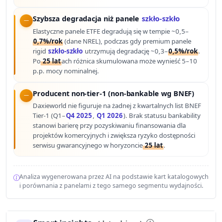
Szybsza degradacja niż panele
szkło-szkło
Elastyczne panele ETFE degradują się w tempie ~0,5–
0,7%/rok
(dane NREL), podczas gdy premium panele
rigid
szkło-szkło
utrzymują degradację ~0,3–
0,5%/rok
.
Po
25 lat
ach różnica skumulowana może wynieść 5–10
p.p. mocy nominalnej.
Producent non-tier-1 (non-bankable wg BNEF)
Daxieworld nie figuruje na żadnej z kwartalnych list BNEF
Tier-1 (Q1–
Q4 2025
,
Q1 2026
). Brak statusu bankability
stanowi barierę przy pozyskiwaniu finansowania dla
projektów komercyjnych i zwiększa ryzyko dostępności
serwisu gwarancyjnego w horyzoncie
25 lat
.
Analiza wygenerowana przez AI na podstawie kart katalogowych
i porównania z panelami z tego samego segmentu wydajności.