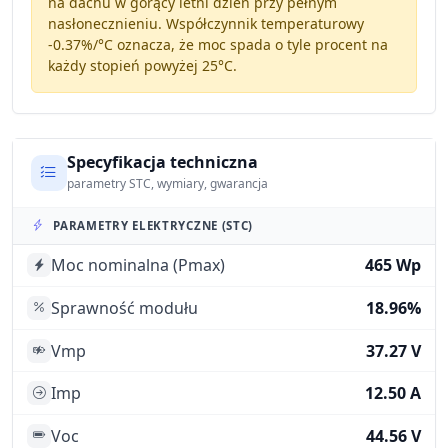
na dachu w gorący letni dzień przy pełnym
nasłonecznieniu. Współczynnik temperaturowy
-0.37%/°C
oznacza, że moc spada o tyle procent na
każdy stopień powyżej 25°C.
Specyfikacja techniczna
parametry STC, wymiary, gwarancja
PARAMETRY ELEKTRYCZNE (STC)
Moc nominalna (Pmax)
465 Wp
Sprawność modułu
18.96%
Vmp
37.27 V
Imp
12.50 A
Voc
44.56 V