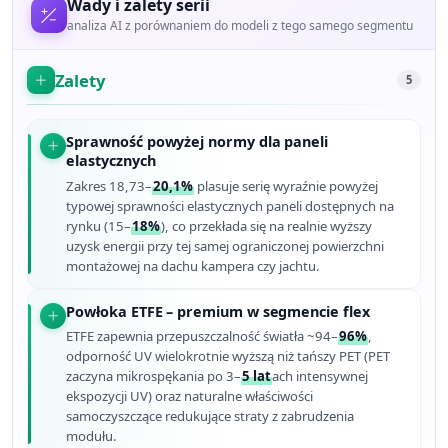
Wady i zalety serii
analiza AI z porównaniem do modeli z tego samego segmentu
Zalety
5
Sprawność powyżej normy dla paneli
elastycznych
Zakres 18,73–
20,1%
plasuje serię wyraźnie powyżej
typowej sprawności elastycznych paneli dostępnych na
rynku (15–
18%
), co przekłada się na realnie wyższy
uzysk energii przy tej samej ograniczonej powierzchni
montażowej na dachu kampera czy jachtu.
Powłoka ETFE – premium w segmencie flex
ETFE zapewnia przepuszczalność światła ~94–
96%
,
odporność UV wielokrotnie wyższą niż tańszy PET (PET
zaczyna mikrospękania po 3–
5 lat
ach intensywnej
ekspozycji UV) oraz naturalne właściwości
samoczyszczące redukujące straty z zabrudzenia
modułu.