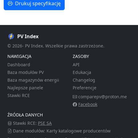
Drukuj specyfikację
PV Index
© 2026- PV Index. Wszelkie prawa zastrzeżone.
NAWIGACJA
ZASOBY
Dashboard
API
Baza modułów PV
Edukacja
Baza magazynów energii
Changelog
Najlepsze panele
Preferencje
Stawki RCE
comparepv@proton.me
Facebook
ŹRÓDŁA DANYCH
Stawki RCE:
PSE SA
Dane modułów: Karty katalogowe producentów