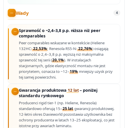
Wady
4
Sprawność o ~2,4–3,8 p.p. niższa niż peer
comparables
Peer comparables wskazane w kontekście (Heliene
132HC:
22,53%
; Renesola RS5-N:
22,76%
) osiągają
sprawność o 2,4–3,8 p.p. wyższą niż maksymalna
sprawność tej serii (
20,1%
). W instalacjach
stacjonarnych, gdzie elastyczność montażu nie jest
priorytetem, oznacza to ~12–
19%
mniejszy uzysk przy
tej samej powierzchni.
Gwarancja produktowa
12 lat
– poniżej
standardu rynkowego
Producenci rigid tier-1 (np. Heliene, Renesola)
standardowo oferują 15–
25 lat
gwarancji produktowej.
12-letni okres Daxieworld pozostawia użytkownika bez
ochrony producenta w latach 13–25 eksploatacji, co jest
istotne przy awariach laminatu.