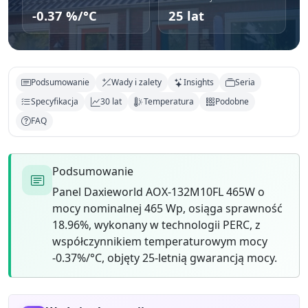
-0.37 %/°C
25 lat
Podsumowanie
Wady i zalety
Insights
Seria
Specyfikacja
30 lat
Temperatura
Podobne
FAQ
Podsumowanie
Panel Daxieworld AOX-132M10FL 465W o
mocy nominalnej 465 Wp, osiąga sprawność
18.96%, wykonany w technologii PERC, z
współczynnikiem temperaturowym mocy
-0.37%/°C, objęty 25-letnią gwarancją mocy.