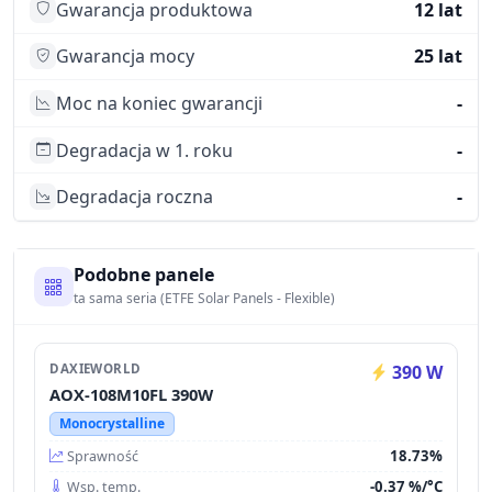
Gwarancja produktowa
12 lat
Gwarancja mocy
25 lat
Moc na koniec gwarancji
-
Degradacja w 1. roku
-
Degradacja roczna
-
Podobne panele
ta sama seria (ETFE Solar Panels - Flexible)
DAXIEWORLD
390 W
AOX-108M10FL 390W
Monocrystalline
18.73%
Sprawność
-0.37 %/°C
Wsp. temp.