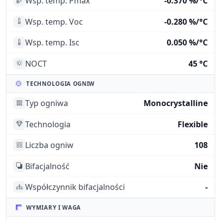
Wsp. temp. Pmax
-0.370 %/°C
Wsp. temp. Voc
-0.280 %/°C
Wsp. temp. Isc
0.050 %/°C
NOCT
45 °C
TECHNOLOGIA OGNIW
Typ ogniwa
Monocrystalline
Technologia
Flexible
Liczba ogniw
108
Bifacjalność
Nie
Współczynnik bifacjalności
-
WYMIARY I WAGA