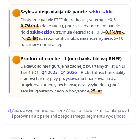
Szybsza degradacja niż panele
szkło-szkło
Elastyczne panele ETFE degradują się w tempie ~0,5–
0,7%/rok
(dane NREL), podczas gdy premium panele
rigid
szkło-szkło
utrzymują degradację ~0,3–
0,5%/rok
.
Po
25 lat
ach różnica skumulowana może wynieść 5–10
p.p. mocy nominalnej.
Producent non-tier-1 (non-bankable wg BNEF)
Daxieworld nie figuruje na żadnej z kwartalnych list BNEF
Tier-1 (Q1–
Q4 2025
,
Q1 2026
). Brak statusu bankability
stanowi barierę przy pozyskiwaniu finansowania dla
projektów komercyjnych i zwiększa ryzyko dostępności
serwisu gwarancyjnego w horyzoncie
25 lat
.
Analiza wygenerowana przez AI na podstawie kart katalogowych
i porównania z panelami z tego samego segmentu wydajności.