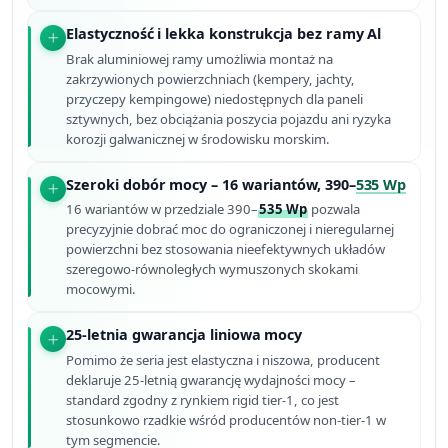
Elastyczność i lekka konstrukcja bez ramy Al
Brak aluminiowej ramy umożliwia montaż na
zakrzywionych powierzchniach (kempery, jachty,
przyczepy kempingowe) niedostępnych dla paneli
sztywnych, bez obciążania poszycia pojazdu ani ryzyka
korozji galwanicznej w środowisku morskim.
Szeroki dobór mocy – 16 wariantów, 390–
535 Wp
16 wariantów w przedziale 390–
535 Wp
pozwala
precyzyjnie dobrać moc do ograniczonej i nieregularnej
powierzchni bez stosowania nieefektywnych układów
szeregowo-równoległych wymuszonych skokami
mocowymi.
25-letnia gwarancja liniowa mocy
Pomimo że seria jest elastyczna i niszowa, producent
deklaruje 25-letnią gwarancję wydajności mocy –
standard zgodny z rynkiem rigid tier-1, co jest
stosunkowo rzadkie wśród producentów non-tier-1 w
tym segmencie.