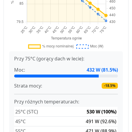
Przy 75°C (gorący dach w lecie):
Moc:
432 W (81.5%)
Strata mocy:
-18.5%
Przy różnych temperaturach:
25°C (STC)
530 W (100%)
45°C
491 W (92.6%)
55°C
471 W (88.9%)