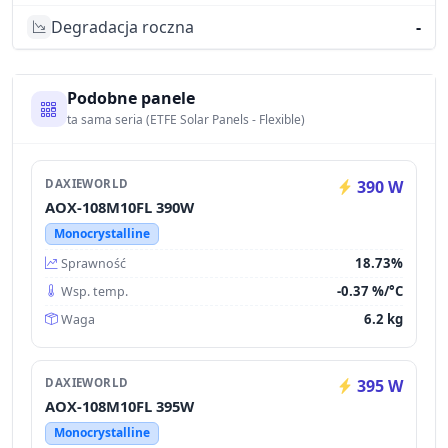
Degradacja roczna
-
Podobne panele
ta sama seria (ETFE Solar Panels - Flexible)
DAXIEWORLD
390 W
AOX-108M10FL 390W
Monocrystalline
18.73%
Sprawność
-0.37 %/°C
Wsp. temp.
6.2 kg
Waga
DAXIEWORLD
395 W
AOX-108M10FL 395W
Monocrystalline