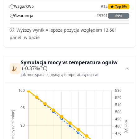
Waga/kWp
#12
Top 0%
Gwarancja
#9391
69%
Wyższy wynik = lepsza pozycja względem 13,581
paneli w bazie
Symulacja mocy vs temperatura ogniw
(-0.37%/°C)
jak moc spada z rosnącą temperaturą ogniwa