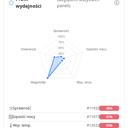
wydajności
paneli)
Sprawność
#11932
88%
Gęstość mocy
#11877
87%
Wsp. temp.
#12632
93%