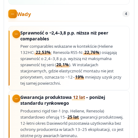
Wady
4
Sprawność o ~2,4–3,8 p.p. niższa niż peer
comparables
Peer comparables wskazane w kontekście (Heliene
132HC:
22,53%
; Renesola RS5-N:
22,76%
) osiągają
sprawność o 2,4–3,8 p.p. wyższą niż maksymalna
sprawność tej serii (
20,1%
). W instalacjach
stacjonarnych, gdzie elastyczność montażu nie jest
priorytetem, oznacza to ~12–
19%
mniejszy uzysk przy
tej samej powierzchni.
Gwarancja produktowa
12 lat
– poniżej
standardu rynkowego
Producenci rigid tier-1 (np. Heliene, Renesola)
standardowo oferują 15–
25 lat
gwarancji produktowej.
12-letni okres Daxieworld pozostawia użytkownika bez
ochrony producenta w latach 13–25 eksploatacji, co jest
istotne przy awariach laminatu.