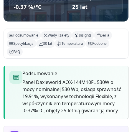
-0.37 %/°C
25 lat
Podsumowanie
Wady i zalety
Insights
Seria
Specyfikacja
30 lat
Temperatura
Podobne
FAQ
Podsumowanie
Panel Daxieworld AOX-144M10FL 530W o
mocy nominalnej 530 Wp, osiąga sprawność
19.91%, wykonany w technologii Flexible, z
współczynnikiem temperaturowym mocy
-0.37%/°C, objęty 25-letnią gwarancją mocy.