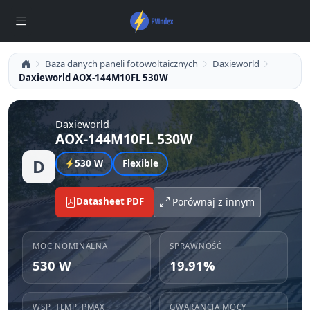
Baza danych paneli fotowoltaicznych
Daxieworld
Daxieworld AOX-144M10FL 530W
Daxieworld
AOX-144M10FL 530W
D
530 W
Flexible
Datasheet PDF
Porównaj z innym
MOC NOMINALNA
SPRAWNOŚĆ
530 W
19.91%
WSP. TEMP. PMAX
GWARANCJA MOCY