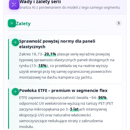
Wady i zalety serii
analiza AI z porównaniem do modeli z tego samego segmentu
Zalety
5
Sprawność powyżej normy dla paneli
elastycznych
Zakres 18,73–
20,1%
plasuje serię wyraźnie powyżej
typowej sprawności elastycznych paneli dostępnych na
rynku (15–
18%
), co przekłada się na realnie wyższy
uzysk energii przy tej samej ograniczonej powierzchni
montażowej na dachu kampera czy jachtu.
Powłoka ETFE – premium w segmencie flex
ETFE zapewnia przepuszczalność światła ~94–
96%
,
odporność UV wielokrotnie wyższą niż tańszy PET (PET
zaczyna mikrospękania po 3–
5 lat
ach intensywnej
ekspozycji UV) oraz naturalne właściwości
samoczyszczące redukujące straty z zabrudzenia
modułu.