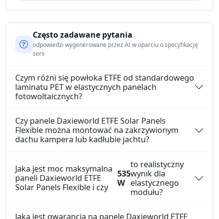
Często zadawane pytania
odpowiedzi wygenerowane przez AI w oparciu o specyfikację
serii
Czym różni się powłoka ETFE od standardowego
laminatu PET w elastycznych panelach
fotowoltaicznych?
Czy panele Daxieworld ETFE Solar Panels
Flexible można montować na zakrzywionym
dachu kampera lub kadłubie jachtu?
to realistyczny
Jaka jest moc maksymalna
535
wynik dla
paneli Daxieworld ETFE
W
elastycznego
Solar Panels Flexible i czy
modułu?
Jaka jest gwarancja na panele Daxieworld ETFE