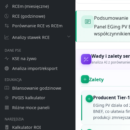
RCEm (miesięczne)
RCE (godzinowe)
Podsumowanie
Porównanie RCE vs RCEm
Panel EGing PV 
współczynnikiem
Analizy stawek RCE
DANE PSE
Wady i zalety ser
KSE na żywo
analiza AI z porównan
Analiza import/eksport
Zalety
EDUKACJA
Bilansowanie godzinowe
Producent Tier-1
PVGIS kalkulator
EGing PV działa od 
Różne moce paneli
BNEF, co ułatwia fi
produkcji zmniejsz
NARZĘDZIA
Kalkulator ROI