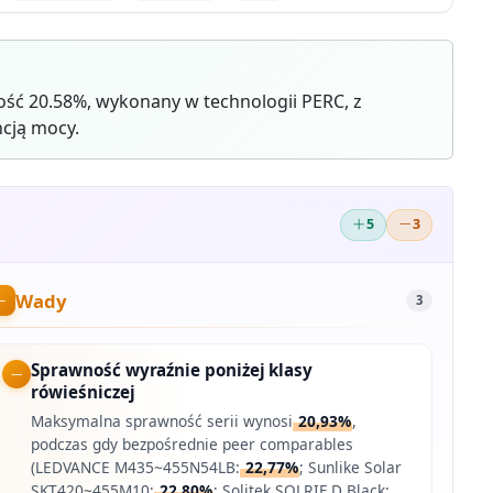
ść 20.58%, wykonany w technologii PERC, z
cją mocy.
5
3
Wady
3
Sprawność wyraźnie poniżej klasy
rówieśniczej
Maksymalna sprawność serii wynosi
20,93%
,
podczas gdy bezpośrednie peer comparables
(LEDVANCE M435~455N54LB:
22,77%
; Sunlike Solar
SKT420~455M10:
22,80%
; Solitek SOLRIF D Black: