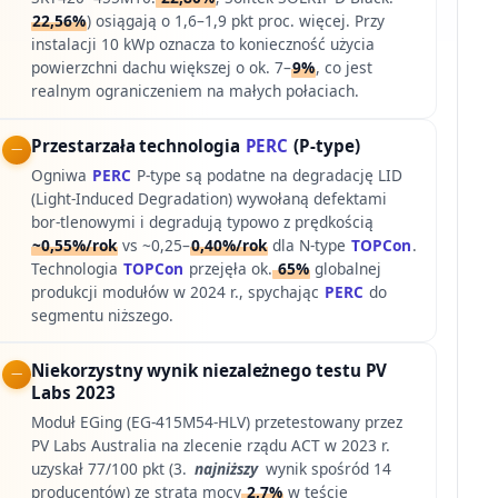
22,56%
) osiągają o 1,6–1,9 pkt proc. więcej. Przy
instalacji 10 kWp oznacza to konieczność użycia
powierzchni dachu większej o ok. 7–
9%
, co jest
realnym ograniczeniem na małych połaciach.
Przestarzała technologia
PERC
(P-type)
Ogniwa
PERC
P-type są podatne na degradację LID
(Light-Induced Degradation) wywołaną defektami
bor-tlenowymi i degradują typowo z prędkością
~0,55%/rok
vs ~0,25–
0,40%/rok
dla N-type
TOPCon
.
Technologia
TOPCon
przejęła ok.
65%
globalnej
produkcji modułów w 2024 r., spychając
PERC
do
segmentu niższego.
Niekorzystny wynik niezależnego testu PV
Labs 2023
Moduł EGing (EG-415M54-HLV) przetestowany przez
PV Labs Australia na zlecenie rządu ACT w 2023 r.
uzyskał 77/100 pkt (3.
najniższy
wynik spośród 14
producentów) ze stratą mocy
2,7%
w teście