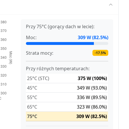
Przy 75°C (gorący dach w lecie):
Moc:
309 W (82.5%)
Strata mocy:
-17.5%
Przy różnych temperaturach:
25°C (STC)
375 W (100%)
45°C
349 W (93.0%)
55°C
336 W (89.5%)
65°C
323 W (86.0%)
75°C
309 W (82.5%)