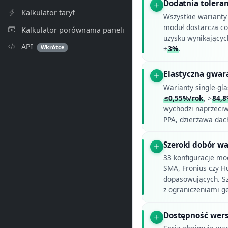
Dodatnia tolera
Kalkulator taryf
Wszystkie warianty 
moduł dostarcza co
Kalkulator porównania paneli
uzysku wynikającyc
API
Wkrótce
±
3%
.
Elastyczna gwar
Warianty single-gla
≤0,55%/rok
, >
84,
wychodzi naprzeci
PPA, dzierżawa dac
Szeroki dobór wa
33 konfiguracje mo
SMA, Fronius czy H
dopasowujących. Szc
z ograniczeniami g
Dostępność wersj