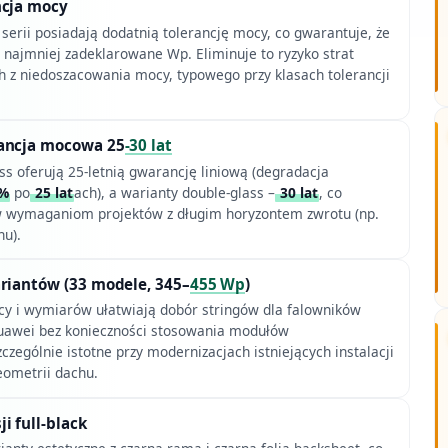
ncja mocy
serii posiadają dodatnią tolerancję mocy, co gwarantuje, że
 najmniej zadeklarowane Wp. Eliminuje to ryzyko strat
h z niedoszacowania mocy, typowego przy klasach tolerancji
ancja mocowa 25
-30 lat
ss oferują 25-letnią gwarancję liniową (degradacja
8%
po
25 lat
ach), a warianty double-glass –
30 lat
, co
w wymaganiom projektów z długim horyzontem zwrotu (np.
hu).
riantów (33 modele, 345–
455 Wp
)
cy i wymiarów ułatwiają dobór stringów dla falowników
uawei bez konieczności stosowania modułów
zególnie istotne przy modernizacjach istniejących instalacji
eometrii dachu.
i full-black