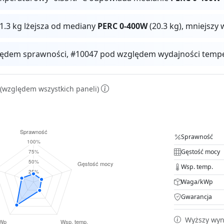
 1.3 kg lżejsza od mediany
PERC 0-400W
(20.3 kg), mniejszy
ędem sprawności, #10047 pod względem wydajności temper
(względem wszystkich paneli)
Sprawność
Gęstość mocy
Wsp. temp.
Waga/kWp
Gwarancja
Wyższy wyni