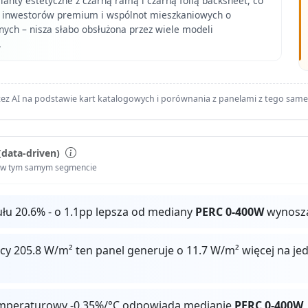
anty estetyczne z czarną ramą i czarną folią backsheet, co
 inwestorów premium i wspólnot mieszkaniowych o
nych – nisza słabo obsłużona przez wiele modeli
.
ez AI na podstawie kart katalogowych i porównania z panelami z tego sam
(data-driven)
i w tym samym segmencie
u 20.6% - o 1.1pp lepsza od mediany
PERC 0-400W
wynoszą
cy 205.8 W/m² ten panel generuje o 11.7 W/m² więcej na j
mperaturowy -0.35%/°C odpowiada medianie
PERC 0-400W