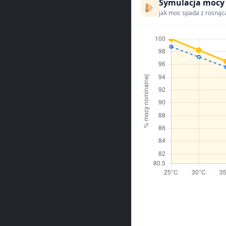
Symulacja mocy
jak moc spada z rosnąc