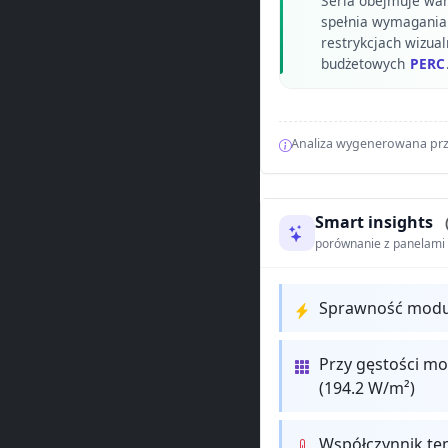
Seria obejmuje wari
spełnia wymagania
restrykcjach wizual
budżetowych
PERC
Analiza wygenerowana prz
Smart insights
porównanie z panelam
Sprawność moduł
Przy gęstości mo
(194.2 W/m²)
Współczynnik te