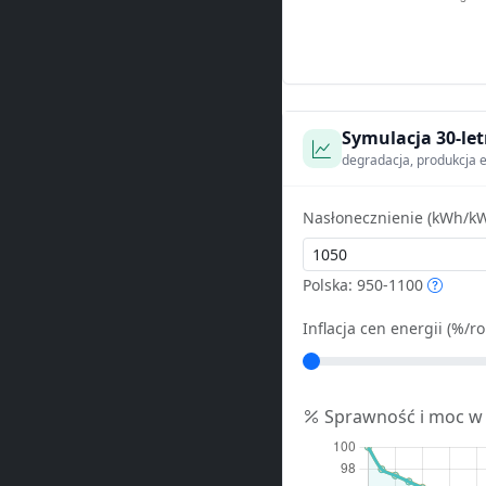
Symulacja 30-let
degradacja, produkcja e
Nasłonecznienie (kWh/kW
Polska: 950-1100
Inflacja cen energii (%/ro
Sprawność i moc w