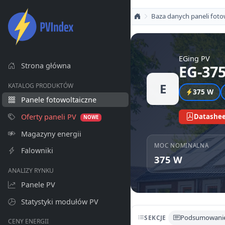
Baza danych paneli foto
EGing PV
Strona główna
EG-37
E
KATALOG PRODUKTÓW
375 W
Panele fotowoltaiczne
Oferty paneli PV
Datashee
NOWE
Magazyny energii
MOC NOMINALNA
Falowniki
375 W
ANALIZY RYNKU
Panele PV
Statystyki modułów PV
Podsumowani
SEKCJE
CENY ENERGII