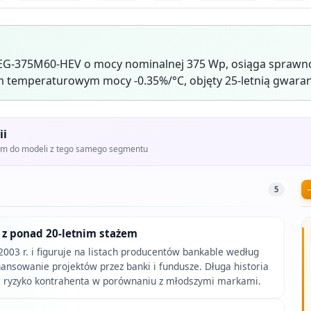
EG-375M60-HEV o mocy nominalnej 375 Wp, osiąga sprawno
 temperaturowym mocy -0.35%/°C, objęty 25-letnią gwaran
ii
iem do modeli z tego samego segmentu
5
 z ponad 20-letnim stażem
2003 r. i figuruje na listach producentów bankable według
nansowanie projektów przez banki i fundusze. Długa historia
a ryzyko kontrahenta w porównaniu z młodszymi markami.