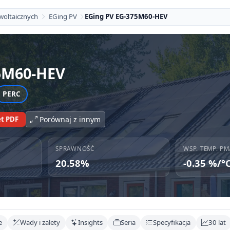
woltaicznych
EGing PV
EGing PV EG-375M60-HEV
5M60-HEV
PERC
t PDF
Porównaj z innym
SPRAWNOŚĆ
WSP. TEMP. PM
20.58%
-0.35 %/°
e
Wady i zalety
Insights
Seria
Specyfikacja
30 lat