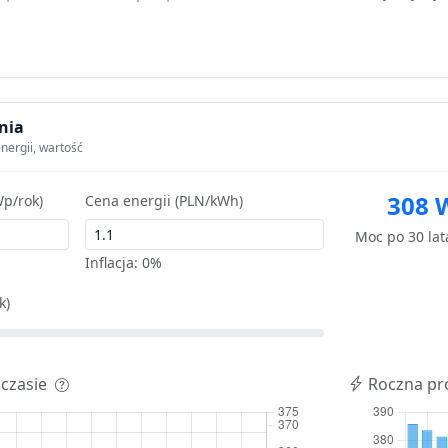
nia
nergii, wartość
308 
p/rok)
Cena energii (PLN/kWh)
Moc po 30 la
Inflacja:
0%
k)
 czasie
Roczna pr