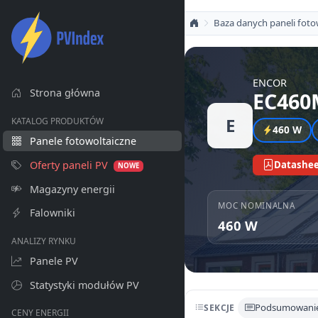
Baza danych paneli foto
ENCOR
Strona główna
EC460
E
KATALOG PRODUKTÓW
460 W
Panele fotowoltaiczne
Oferty paneli PV
Datashee
NOWE
Magazyny energii
MOC NOMINALNA
Falowniki
460 W
ANALIZY RYNKU
Panele PV
Statystyki modułów PV
Podsumowani
SEKCJE
CENY ENERGII