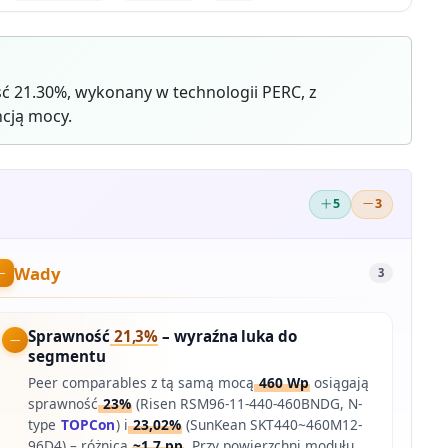
 21.30%, wykonany w technologii PERC, z
cją mocy.
5
3
Wady
3
Sprawność
21,3%
– wyraźna luka do
segmentu
Peer comparables z tą samą mocą
460 Wp
osiągają
sprawność
23%
(Risen RSM96-11-440-460BNDG, N-
type
TOPCon
) i
23,02%
(SunKean SKT440~460M12-
96D4) – różnica
~1,7 pp
. Przy powierzchni modułu