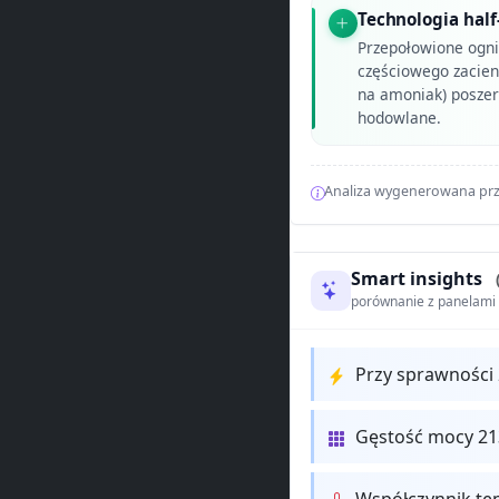
Technologia half
Przepołowione ogni
częściowego zacien
na amoniak) poszerz
hodowlane.
Analiza wygenerowana prz
Smart insights
porównanie z panelam
Przy sprawności
Gęstość mocy 213
Współczynnik te