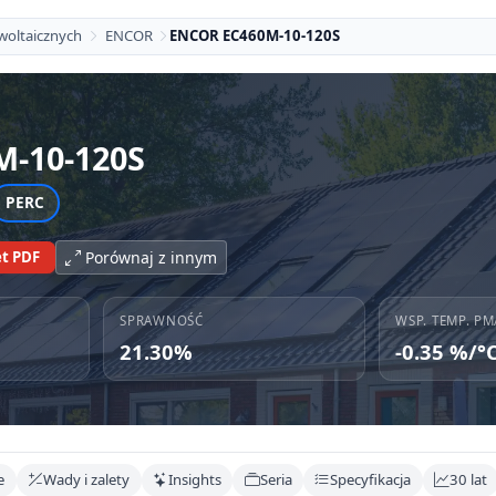
woltaicznych
ENCOR
ENCOR EC460M-10-120S
M-10-120S
PERC
t PDF
Porównaj z innym
SPRAWNOŚĆ
WSP. TEMP. PM
21.30%
-0.35 %/°
e
Wady i zalety
Insights
Seria
Specyfikacja
30 lat