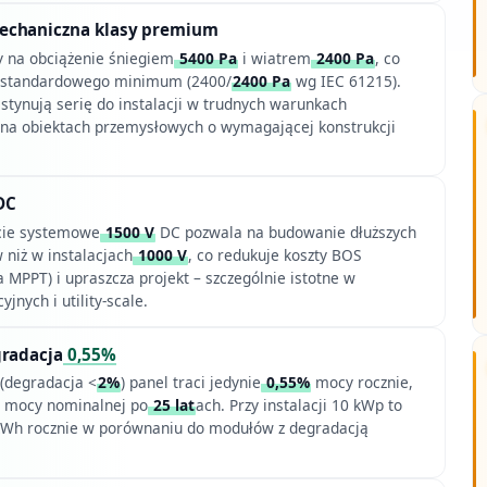
echaniczna klasy premium
y na obciążenie śniegiem
5400 Pa
i wiatrem
2400 Pa
, co
j standardowego minimum (2400/
2400 Pa
wg IEC 61215).
stynują serię do instalacji w trudnych warunkach
 na obiektach przemysłowych o wymagającej konstrukcji
DC
cie systemowe
1500 V
DC pozwala na budowanie dłuższych
 niż w instalacjach
1000 V
, co redukuje koszty BOS
a MPPT) i upraszcza projekt – szczególnie istotne w
jnych i utility-scale.
gradacja
0,55%
(degradacja <
2%
) panel traci jedynie
0,55%
mocy rocznie,
mocy nominalnej po
25 lat
ach. Przy instalacji 10 kWp to
 kWh rocznie w porównaniu do modułów z degradacją