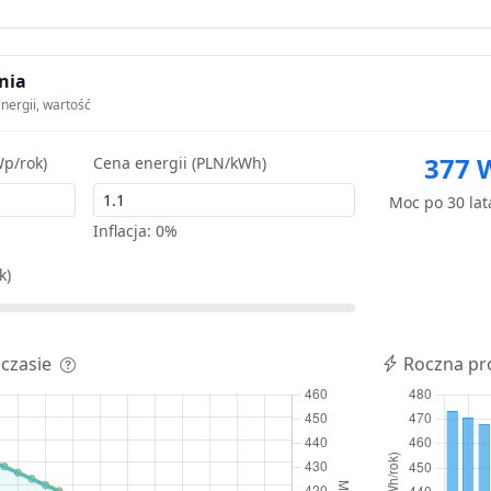
nia
nergii, wartość
377 
p/rok)
Cena energii (PLN/kWh)
Moc po 30 la
Inflacja:
0%
k)
 czasie
Roczna pr