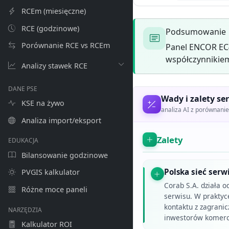
RCEm (miesięczne)
RCE (godzinowe)
Podsumowanie
Porównanie RCE vs RCEm
Panel ENCOR EC4
współczynnikiem
Analizy stawek RCE
DANE PSE
Wady i zalety ser
KSE na żywo
analiza AI z porównan
Analiza import/eksport
Zalety
EDUKACJA
Bilansowanie godzinowe
Polska sieć ser
PVGIS kalkulator
Corab S.A. działa o
Różne moce paneli
serwisu. W praktyce
kontaktu z zagranic
NARZĘDZIA
inwestorów komercy
Kalkulator ROI