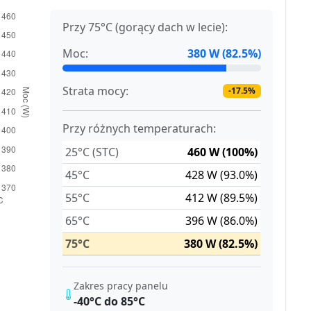
Przy 75°C (gorący dach w lecie):
Moc:
380 W (82.5%)
Strata mocy:
-17.5%
Przy różnych temperaturach:
25°C (STC)
460 W (100%)
45°C
428 W (93.0%)
55°C
412 W (89.5%)
65°C
396 W (86.0%)
75°C
380 W (82.5%)
Zakres pracy panelu
-40°C do 85°C