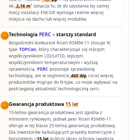
ok.
2,16 m
² oznacza to, że do uzyskania tej samej
mocy instalacji ENCOR wymaga realnie więcej
miejsca na dachu lub więcej modułów.
Technologia
PERC
– starszy standard
Bezpośredni konkurent Risen RSM96-11 stosuje N-
type
TOPCon
, który charakteryzuje się niższym
współczynnikiem LID/LeTID, lepszym
współczynnikiem temperaturowym i wyższą
sprawnością.
PERC
pozostaje sprawdzoną
technologią, ale w segmencie
460 Wp
coraz więcej
producentów migruje do N-type, co może wpływać na
postrzeganą aktualność technologiczną serii.
Gwarancja produktowa
15 lat
15-letnia gwarancja produktowa jest zgodna z
minimem rynkowym, jednak peer Risen RSM96-11
oferuje w tej klasie 25-letnią gwarancję produktową.
Dla inwestorów kalkulujących projekty komercyjne z
horyzontem >
15 lat
krótszy okres ochrony zwiększa