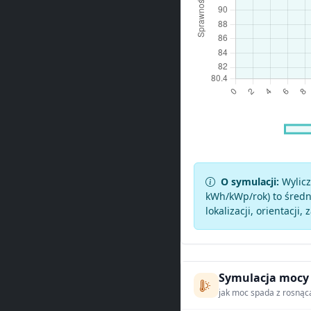
O symulacji:
Wylicz
kWh/kWp/rok) to średni
lokalizacji, orientacji, 
Symulacja mocy
jak moc spada z rosnąc