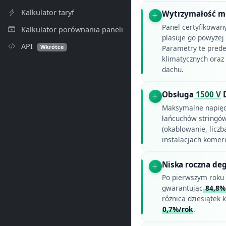
Kalkulator taryf
Wytrzymałość m
Panel certyfikowan
Kalkulator porównania paneli
plasuje go powyże
API
Wkrótce
Parametry te prede
klimatycznych oraz
dachu.
Obsługa
1500 V
Maksymalne napię
łańcuchów stringów
(okablowanie, liczb
instalacjach komercy
Niska roczna de
Po pierwszym roku 
gwarantując
84,8%
różnica dziesiątek
0,7%/rok
.