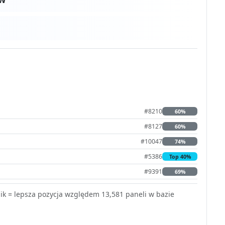
#8210
60%
#8127
60%
#10047
74%
#5386
Top 40%
#9391
69%
k = lepsza pozycja względem 13,581 paneli w bazie