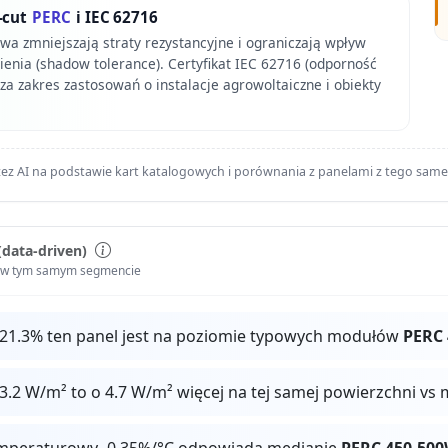
-cut
PERC
i IEC 62716
wa zmniejszają straty rezystancyjne i ograniczają wpływ
ienia (shadow tolerance). Certyfikat IEC 62716 (odporność
a zakres zastosowań o instalacje agrowoltaiczne i obiekty
ez AI na podstawie kart katalogowych i porównania z panelami z tego sam
(data-driven)
i w tym samym segmencie
 21.3% ten panel jest na poziomie typowych modułów
PERC
.2 W/m² to o 4.7 W/m² więcej na tej samej powierzchni vs
mperaturowy -0.35%/°C odpowiada medianie
PERC 450-50