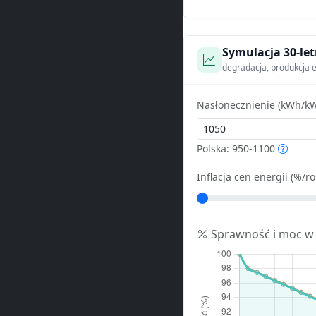
Symulacja 30-let
degradacja, produkcja e
Nasłonecznienie (kWh/kW
Polska: 950-1100
Inflacja cen energii (%/ro
Sprawność i moc w