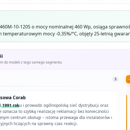
60M-10-120S o mocy nominalnej 460 Wp, osiąga sprawność
 temperaturowym mocy -0.35%/°C, objęty 25-letnią gwaran
ii
iem do modeli z tego samego segmentu
5
wisowa Corab
d
1991 rok
u i prowadzi ogólnopolską sieć dystrybucji oraz
 oznacza to szybką realizację reklamacji bez konieczności
znym centrum obsługi – istotna przewaga dla instalatorów i
jnych liczących na sprawny czas reakcji.