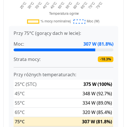
Przy 75°C (gorący dach w lecie):
Moc:
307 W (81.8%)
Strata mocy:
-18.3%
Przy różnych temperaturach:
25°C (STC)
375 W (100%)
45°C
348 W (92.7%)
55°C
334 W (89.0%)
65°C
320 W (85.4%)
75°C
307 W (81.8%)