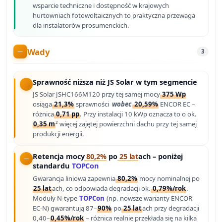
wsparcie techniczne i dostępność w krajowych
hurtowniach fotowoltaicznych to praktyczna przewaga
dla instalatorów prosumenckich.
Wady
3
Sprawność niższa niż JS Solar w tym segmencie
JS Solar JSHC166M120 przy tej samej mocy
375 Wp
osiąga
21,3%
sprawności
wobec
20,59%
ENCOR EC –
różnica
0,71 pp
. Przy instalacji 10 kWp oznacza to o ok.
0,35 m
² więcej zajętej powierzchni dachu przy tej samej
produkcji energii.
Retencja mocy
80,2%
po
25 lat
ach – poniżej
standardu
TOPCon
Gwarancja liniowa zapewnia
80,2%
mocy nominalnej po
25 lat
ach, co odpowiada degradacji ok.
0,79%/rok
.
Moduły N-type
TOPCon
(np. nowsze warianty ENCOR
EC-N) gwarantują 87–
90%
po
25 lat
ach przy degradacji
0,40–
0,45%/rok
– różnica realnie przekłada się na kilka