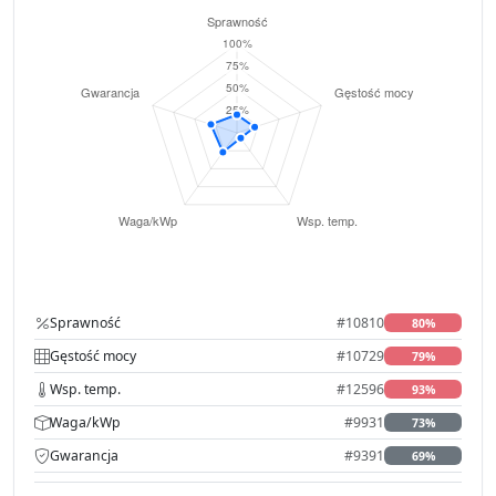
Sprawność
#10810
80%
Gęstość mocy
#10729
79%
Wsp. temp.
#12596
93%
Waga/kWp
#9931
73%
Gwarancja
#9391
69%