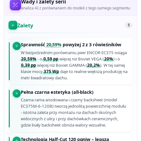
Wady i zalety serii
analiza AI z porównaniem do modeli z tego samego segmentu
Zalety
5
Sprawność
20,59%
powyżej 2 z 3 rówieśników
W bezpośrednim porównaniu peer ENCOR EC375 osiąga
20,59%
- o
0,59 pp
więcej niż Boviet VEGA (
20%
) i o
0,39 pp
więcej niż Boviet GAMMA (
20,2%
). W tej samej
klasie mocy
375 Wp
daje to realnie większą produkcję na
metr kwadratowy dachu.
Pełna czarna estetyka (all-black)
Czarna rama anodowana i czarny backsheet (model
EC375M-6-120B) tworzą jednolitą powierzchnię modułu
- istotna zaleta przy montażu na dachach skośnych
widocznych z ulicy i przy dachówkach ceramicznych,
gdzie biały backsheet obniża walory wizualne.
Technologia Half-Cut 120 ogniw – lepsza