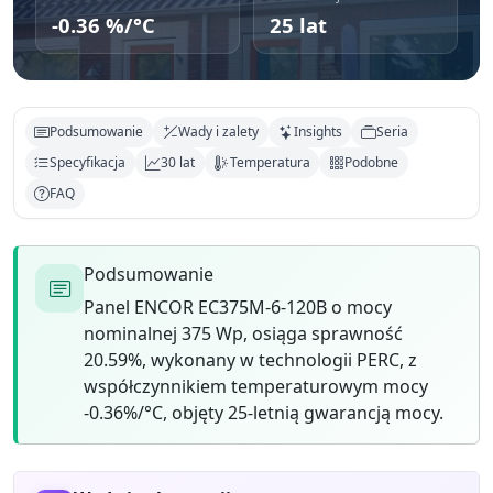
-0.36 %/°C
25 lat
Podsumowanie
Wady i zalety
Insights
Seria
Specyfikacja
30 lat
Temperatura
Podobne
FAQ
Podsumowanie
Panel ENCOR EC375M-6-120B o mocy
nominalnej 375 Wp, osiąga sprawność
20.59%, wykonany w technologii PERC, z
współczynnikiem temperaturowym mocy
-0.36%/°C, objęty 25-letnią gwarancją mocy.