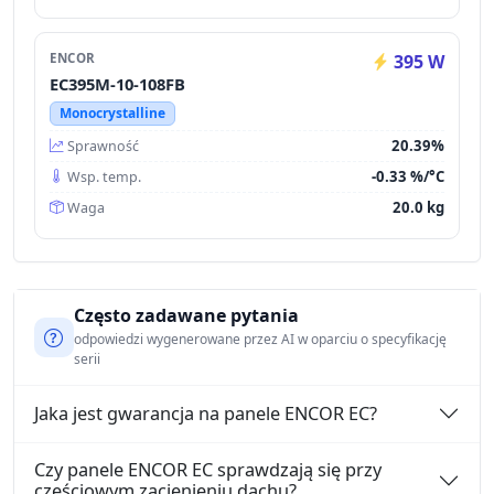
ENCOR
395 W
EC395M-10-108FB
Monocrystalline
20.39%
Sprawność
-0.33 %/°C
Wsp. temp.
20.0 kg
Waga
Często zadawane pytania
odpowiedzi wygenerowane przez AI w oparciu o specyfikację
serii
Jaka jest gwarancja na panele ENCOR EC?
Czy panele ENCOR EC sprawdzają się przy
częściowym zacienieniu dachu?