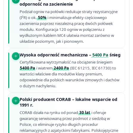
odporność na zacienienie
Podział ogniw na połówki redukuje straty rezystancyjne
(I²R) o ok.
50%
i minimalizuje efekty częściowego
zacienienia poprzez niezależną pracę dwóch połówek
modułu. Konfiguracja 120 ogniw w połączeniu z
wydłużonym kablem MC4 ułatwia montaż zarówno w
układzie poziomym, jak i pionowym.
Wysoka odporność mechaniczna –
5400 Pa
śnieg
Certyfikowana wytrzymałość na obciążenie śniegiem
5400 Pa
i wiatrem
2400 Pa
(IEC 61215, IEC 61730) to
wartości właściwe dla modułów klasy premium,
odpowiednie dla polskich warunków zimowych i dachów
o dużym nachyleniu.
Polski producent CORAB – lokalne wsparcie od
1991 r.
CORAB działa na rynku od ponad
30 lat
i oferuje
gwarancję serwisowaną przez podmiot z siedzibą w
Polsce, co eliminuje ryzyko długich procedur
reklamacyjnych z azjatyckimi fabrykami. Polskojęzyczne