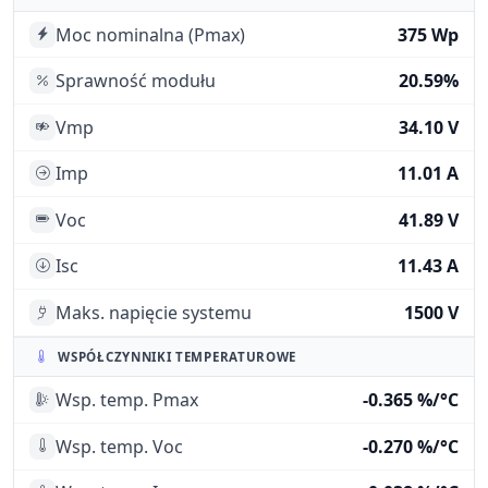
Moc nominalna (Pmax)
375 Wp
Sprawność modułu
20.59%
Vmp
34.10 V
Imp
11.01 A
Voc
41.89 V
Isc
11.43 A
Maks. napięcie systemu
1500 V
WSPÓŁCZYNNIKI TEMPERATUROWE
Wsp. temp. Pmax
-0.365 %/°C
Wsp. temp. Voc
-0.270 %/°C