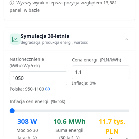
Wyższy wynik = lepsza pozycja względem 13,581
paneli w bazie
Symulacja 30-letnia
degradacja, produkcja energii, wartość
Nasłonecznienie
Cena energii (PLN/kWh)
(kWh/kWp/rok)
Inflacja:
0%
Polska: 950-1100
Inflacja cen energii (%/rok)
308 W
10.6 MWh
11.7 tys.
PLN
Moc po 30
Suma energii
latach
(30 lat)