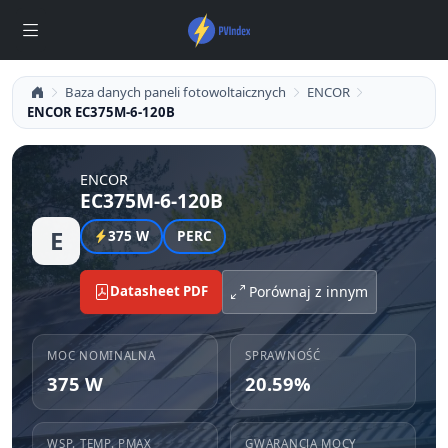
Baza danych paneli fotowoltaicznych
ENCOR
ENCOR EC375M-6-120B
ENCOR
EC375M-6-120B
E
375 W
PERC
Datasheet PDF
Porównaj z innym
MOC NOMINALNA
SPRAWNOŚĆ
375 W
20.59%
WSP. TEMP. PMAX
GWARANCJA MOCY