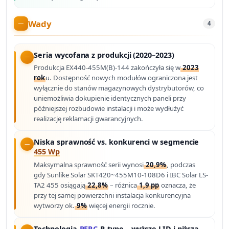
Wady
4
Seria wycofana z produkcji (2020–2023)
Produkcja EX440-455M(B)-144 zakończyła się w
2023
rok
u. Dostępność nowych modułów ograniczona jest
wyłącznie do stanów magazynowych dystrybutorów, co
uniemożliwia dokupienie identycznych paneli przy
późniejszej rozbudowie instalacji i może wydłużyć
realizację reklamacji gwarancyjnych.
Niska sprawność vs. konkurenci w segmencie
455 Wp
Maksymalna sprawność serii wynosi
20,9%
, podczas
gdy Sunlike Solar SKT420~455M10-108D6 i IBC Solar LS-
TA2 455 osiągają
22,8%
– różnica
1,9 pp
oznacza, że
przy tej samej powierzchni instalacja konkurencyjna
wytworzy ok.
9%
więcej energii rocznie.
Technologia
PERC
P-type – wyższe LID i niższa