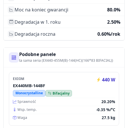
Moc na koniec gwarancji
80.0%
Degradacja w 1. roku
2.50%
Degradacja roczna
0.60%/rok
Podobne panele
ta sama seria (EX440-455M(B)-144(HC)(166*83 BIFACIAL))
EXIOM
440 W
EX440MB-144BF
Monocrystalline
Bifacjalny
20.20%
Sprawność
-0.35 %/°C
Wsp. temp.
27.5 kg
Waga