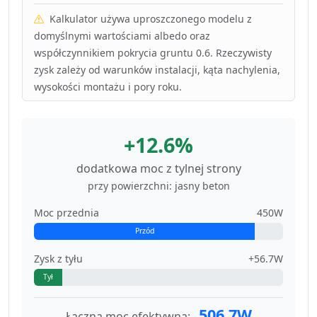
Kalkulator używa uproszczonego modelu z
domyślnymi wartościami albedo oraz
współczynnikiem pokrycia gruntu 0.6. Rzeczywisty
zysk zależy od warunków instalacji, kąta nachylenia,
wysokości montażu i pory roku.
+12.6%
dodatkowa moc z tylnej strony
przy powierzchni: jasny beton
Moc przednia
450W
Przód
Zysk z tyłu
+56.7W
Tył
506.7W
Łączna moc efektywna: