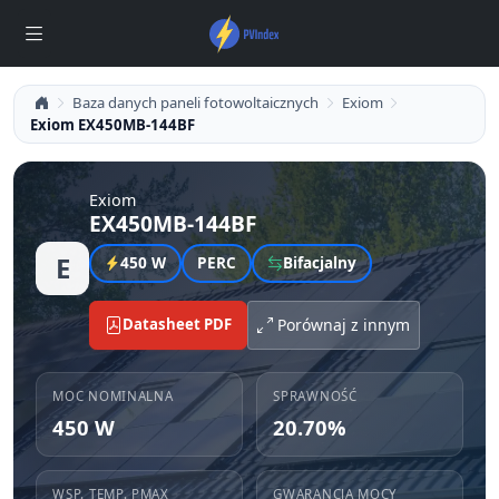
Baza danych paneli fotowoltaicznych
Exiom
Exiom EX450MB-144BF
Exiom
EX450MB-144BF
E
450 W
PERC
Bifacjalny
Datasheet PDF
Porównaj z innym
MOC NOMINALNA
SPRAWNOŚĆ
450 W
20.70%
WSP. TEMP. PMAX
GWARANCJA MOCY