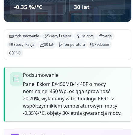
-0.35 %/°C
30 lat
Podsumowanie
Wady i zalety
Insights
Seria
Specyfikacja
30 lat
Temperatura
Podobne
FAQ
Podsumowanie
Panel Exiom EX450MB-144BF o mocy
nominalnej 450 Wp, osiąga sprawność
20.70%, wykonany w technologii PERC, z
współczynnikiem temperaturowym mocy
-0.35%/°C, objęty 30-letnią gwarancją mocy.