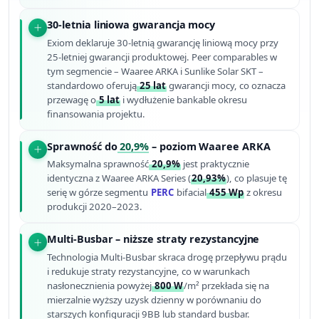
30-letnia liniowa gwarancja mocy
Exiom deklaruje 30-letnią gwarancję liniową mocy przy
25-letniej gwarancji produktowej. Peer comparables w
tym segmencie – Waaree ARKA i Sunlike Solar SKT –
standardowo oferują
25 lat
gwarancji mocy, co oznacza
przewagę o
5 lat
i wydłużenie bankable okresu
finansowania projektu.
Sprawność do
20,9%
– poziom Waaree ARKA
Maksymalna sprawność
20,9%
jest praktycznie
identyczna z Waaree ARKA Series (
20,93%
), co plasuje tę
serię w górze segmentu
PERC
bifacial
455 Wp
z okresu
produkcji 2020–2023.
Multi-Busbar – niższe straty rezystancyjne
Technologia Multi-Busbar skraca drogę przepływu prądu
i redukuje straty rezystancyjne, co w warunkach
nasłonecznienia powyżej
800 W
/m² przekłada się na
mierzalnie wyższy uzysk dzienny w porównaniu do
starszych konfiguracji 9BB lub standard busbar.