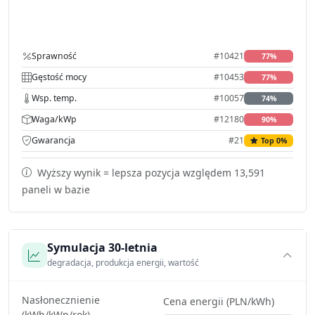
Sprawność
#10421
77%
Gęstość mocy
#10453
77%
Wsp. temp.
#10057
74%
Waga/kWp
#12180
90%
Gwarancja
#21
Top 0%
Wyższy wynik = lepsza pozycja względem 13,591
paneli w bazie
Symulacja 30-letnia
degradacja, produkcja energii, wartość
Nasłonecznienie
Cena energii (PLN/kWh)
(kWh/kWp/rok)