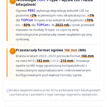
bifacjalność
Ogniwa
PERC
wykazują degradację wskutek LID na
poziomie
~2%
w pierwszym roku eksploatacji (vs.
~1%
dla
TOPCon
N-type) oraz wskaźnik bifacjalności
~70%
(vs. >
80%
dla
TOPCon
). W
2023 rok
u rynek przeszedł
masowo na moduły N-type, co czyni tę serię
technologicznie przestarzałą nawet względem jej ceny
rynkowej.
Przestarzały format ogniwa
166 mm
(M6)
Branża w latach 2022–2023 porzuciła format
166 mm
na rzecz M10 (
182 mm
) i G12 (
210 mm
). Instalacje
oparte na M6 mają ograniczoną kompatybilność z
nowoczesnymi optymalizatorami i mikroinwerterami
konfigurowanymi pod większe formaty ogniw.
Analiza wygenerowana przez AI na podstawie kart katalogowych
i porównania z panelami z tego samego segmentu wydajności.