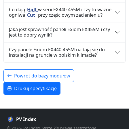
Co dają
Half-
w serii EX440-455M i czy to ważne
ogniwa
Cut
przy częściowym zacienieniu?
Jaka jest sprawność paneli Exiom EX455M i czy
jest to dobry wynik?
Czy panele Exiom EX440-455M nadają się do
instalacji na gruncie w polskim klimacie?
Powrót do bazy modułów
Drukuj specyfikację
PV Index
© 2026- PV Index. Wszelkie prawa zastrzeżone.