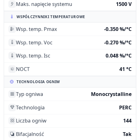
Maks. napięcie systemu
1500 V
WSPÓŁCZYNNIKI TEMPERATUROWE
Wsp. temp. Pmax
-0.350 %/°C
Wsp. temp. Voc
-0.270 %/°C
Wsp. temp. Isc
0.048 %/°C
NOCT
41 °C
TECHNOLOGIA OGNIW
Typ ogniwa
Monocrystalline
Technologia
PERC
Liczba ogniw
144
Bifacjalność
Tak