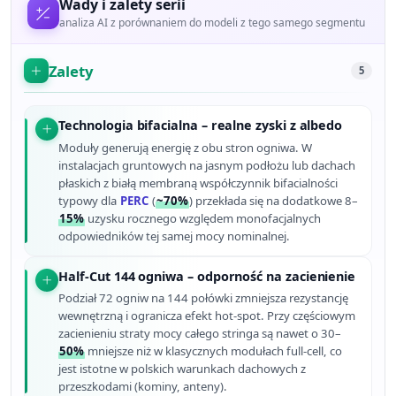
Wady i zalety serii
analiza AI z porównaniem do modeli z tego samego segmentu
Zalety
5
Technologia bifacialna – realne zyski z albedo
Moduły generują energię z obu stron ogniwa. W
instalacjach gruntowych na jasnym podłożu lub dachach
płaskich z białą membraną współczynnik bifacialności
typowy dla
PERC
(
~70%
) przekłada się na dodatkowe 8–
15%
uzysku rocznego względem monofacjalnych
odpowiedników tej samej mocy nominalnej.
Half-Cut 144 ogniwa – odporność na zacienienie
Podział 72 ogniw na 144 połówki zmniejsza rezystancję
wewnętrzną i ogranicza efekt hot-spot. Przy częściowym
zacienieniu straty mocy całego stringa są nawet o 30–
50%
mniejsze niż w klasycznych modułach full-cell, co
jest istotne w polskich warunkach dachowych z
przeszkodami (kominy, anteny).