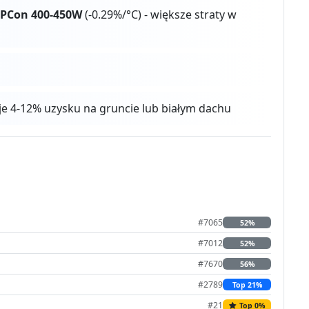
PCon 400-450W
(-0.29%/°C) - większe straty w
aje 4-12% uzysku na gruncie lub białym dachu
#7065
52%
#7012
52%
#7670
56%
#2789
Top 21%
#21
Top 0%