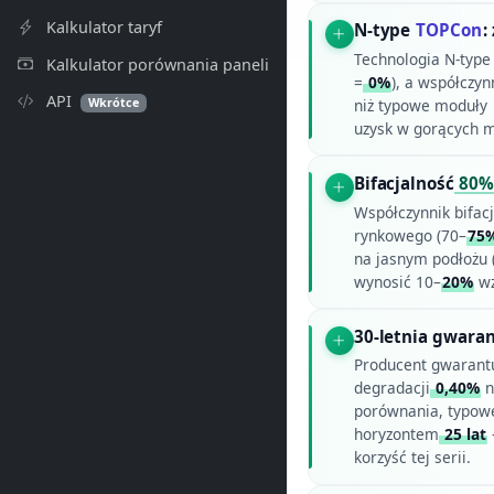
Kalkulator taryf
N-type
TOPCon
:
Technologia N-type
Kalkulator porównania paneli
=
0%
), a współczy
API
Wkrótce
niż typowe moduły
uzysk w gorących m
Bifacjalność
80%
Współczynnik bifacj
rynkowego (70–
75
na jasnym podłożu (
wynosić 10–
20%
wz
30-letnia gwara
Producent gwaran
degradacji
0,40%
n
porównania, typow
horyzontem
25 lat
korzyść tej serii.