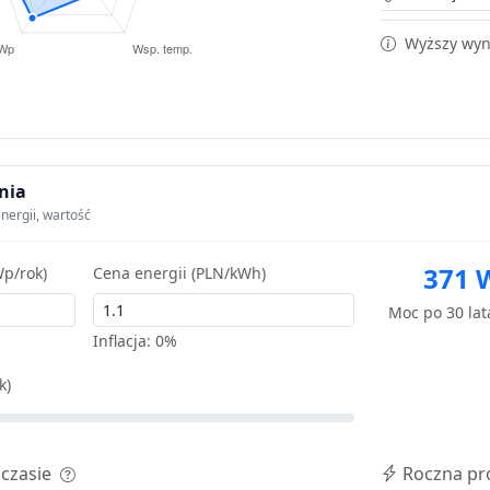
Wyższy wyni
nia
nergii, wartość
371 
p/rok)
Cena energii (PLN/kWh)
Moc po 30 la
Inflacja:
0%
k)
 czasie
Roczna pr