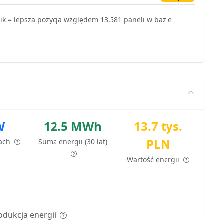
k = lepsza pozycja względem 13,581 paneli w bazie
W
12.5 MWh
13.7 tys.
PLN
tach
Suma energii (30 lat)
Wartość energii
odukcja energii