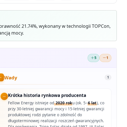
sprawność 21.74%, wykonany w technologii TOPCon,
ancją mocy.
5
1
Wady
1
Krótka historia rynkowa producenta
Fellow Energy istnieje od
2020 rok
u (ok. 5–
6 lat
), co
przy 30-letniej gwarancji mocy i 15-letniej gwarancji
produktowej rodzi pytanie o zdolność do
długoterminowej realizacji roszczeń gwarancyjnych.
Dla porównania, Trina Solar działa od 1997, JA Solar