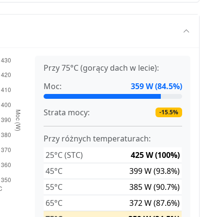
Przy 75°C (gorący dach w lecie):
Moc:
359 W (84.5%)
Strata mocy:
-15.5%
Przy różnych temperaturach:
25°C (STC)
425 W (100%)
45°C
399 W (93.8%)
55°C
385 W (90.7%)
65°C
372 W (87.6%)