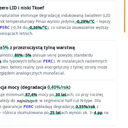
 zero LID i niski Tkoef
 naturalnie eliminuje degradację indukowaną światłem (LID
nnik temperaturowy Pmax wynosi jedynie
-0,29%/°C
– lepszy
PERC
(-0,34 do
-0,36%/°C
), co oznacza zauważalnie wyższy
iesiącach letnich.
±
5%
z przezroczystą tylną warstwą
alności
80%
±
5%
plasuje serię powyżej standardu
%
dla typowych bifacial
PERC
). W instalacjach naziemnych
żwir, beton) realny zysk energetyczny z tylnej strony może
ględem analogicznych monofacial.
ncja mocy (degradacja
0,40%/rok
)
tuje minimum
87,4%
mocy po
30 lat
ach, co przy rocznej
ależy do
najniższych
w segmencie half-cut N-type. Dla
e gwarancje
PERC
zakładają degradację
0,55%/rok
z
– różnica skumulowana po
25 lat
ach wynosi ok. 3–
4 pp
na