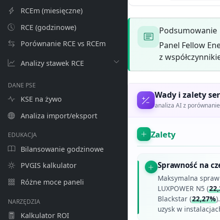
RCEm (miesięczne)
RCE (godzinowe)
Podsumowanie
Porównanie RCE vs RCEm
Panel Fellow En
z współczynniki
Analizy stawek RCE
DANE PSE
Wady i zalety ser
KSE na żywo
analiza AI z porównan
Analiza import/eksport
Zalety
EDUKACJA
Bilansowanie godzinowe
Sprawność na cz
PVGIS kalkulator
Maksymalna spraw
Różne moce paneli
LUXPOWER N5 (
22
Blackstar (
22,27%
)
NARZĘDZIA
uzysk w instalacjac
Kalkulator ROI