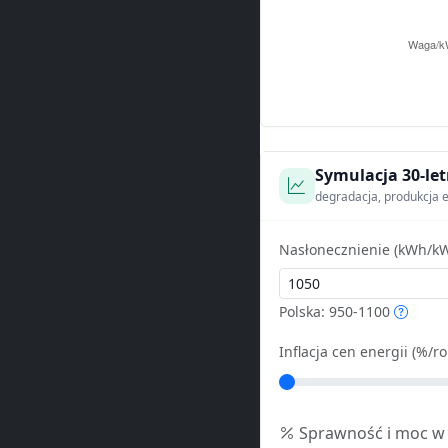
Symulacja 30-let
degradacja, produkcja e
Nasłonecznienie (kWh/kW
Polska: 950-1100
Inflacja cen energii (%/ro
Sprawność i moc w