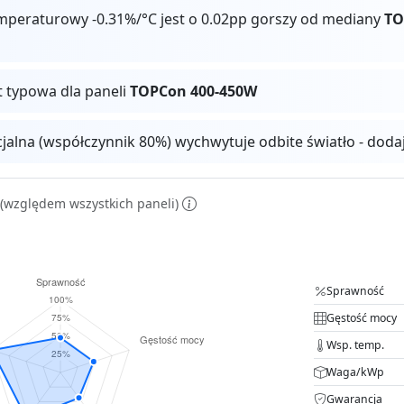
mperaturowy -0.31%/°C jest o 0.02pp gorszy od mediany
TO
t typowa dla paneli
TOPCon 400-450W
cjalna (współczynnik 80%) wychwytuje odbite światło - dod
(względem wszystkich paneli)
Sprawność
Gęstość mocy
Wsp. temp.
Waga/kWp
Gwarancja