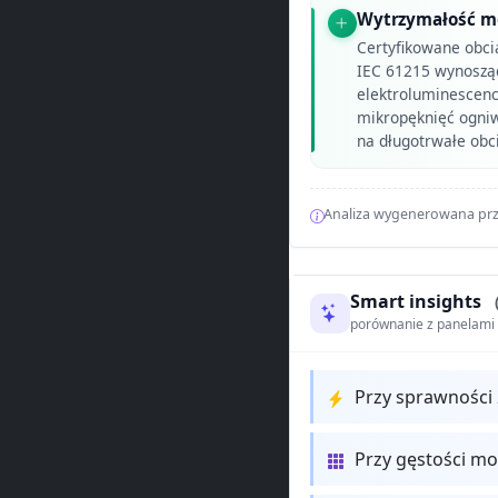
Wytrzymałość mec
Certyfikowane obci
IEC 61215 wynoszą
elektroluminescencj
mikropęknięć ogniw
na długotrwałe obc
Analiza wygenerowana prz
Smart insights
porównanie z panelam
Przy sprawności
Przy gęstości m