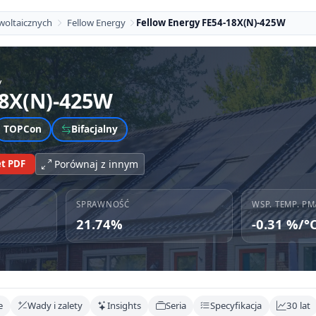
woltaicznych
Fellow Energy
Fellow Energy FE54-18X(N)-425W
y
18X(N)-425W
TOPCon
Bifacjalny
t PDF
Porównaj z innym
SPRAWNOŚĆ
WSP. TEMP. PM
21.74%
-0.31 %/°
e
Wady i zalety
Insights
Seria
Specyfikacja
30 lat