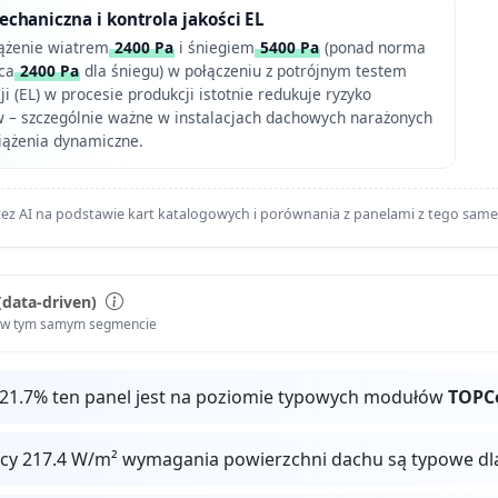
haniczna i kontrola jakości EL
ążenie wiatrem
2400 Pa
i śniegiem
5400 Pa
(ponad norma
ca
2400 Pa
dla śniegu) w połączeniu z potrójnym testem
i (EL) w procesie produkcji istotnie redukuje ryzyko
 – szczególnie ważne w instalacjach dachowych narażonych
iążenia dynamiczne.
ez AI na podstawie kart katalogowych i porównania z panelami z tego sam
(data-driven)
i w tym samym segmencie
 21.7% ten panel jest na poziomie typowych modułów
TOPC
ocy 217.4 W/m² wymagania powierzchni dachu są typowe dl