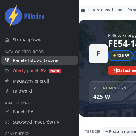
Baza danych paneli foto
Fellow Energ
Strona główna
FE54-
F
KATALOG PRODUKTÓW
425 W
Panele fotowoltaiczne
Oferty paneli PV
Datashee
NOWE
Magazyny energii
MOC NOMINALNA
Falowniki
425 W
ANALIZY RYNKU
Panele PV
Statystyki modułów PV
Podsumowani
SEKCJE
CENY ENERGII