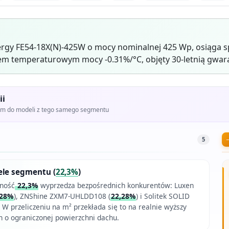
ergy FE54-18X(N)-425W o mocy nominalnej 425 Wp, osiąga 
em temperaturowym mocy -0.31%/°C, objęty 30-letnią gwar
ii
iem do modeli z tego samego segmentu
5
ele segmentu (
22,3%
)
ność
22,3%
wyprzedza bezpośrednich konkurentów: Luxen
,28%
), ZNShine ZXM7-UHLDD108 (
22,28%
) i Solitek SOLID
. W przeliczeniu na m² przekłada się to na realnie wyższy
h o ograniczonej powierzchni dachu.