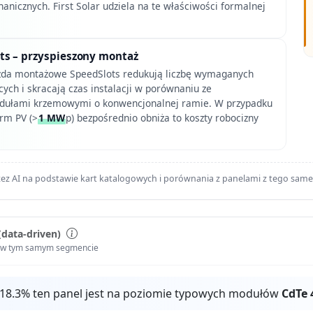
anicznych. First Solar udziela na te właściwości formalnej
ts – przyspieszony montaż
zda montażowe SpeedSlots redukują liczbę wymaganych
ch i skracają czas instalacji w porównaniu ze
ułami krzemowymi o konwencjonalnej ramie. W przypadku
rm PV (>
1 MW
p) bezpośrednio obniża to koszty robocizny
ez AI na podstawie kart katalogowych i porównania z panelami z tego sam
(data-driven)
i w tym samym segmencie
 18.3% ten panel jest na poziomie typowych modułów
CdTe 