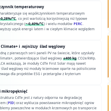
czynnik temperaturowy
charakteryzuje się współczynnikiem temperaturowym
-0,28%/°C
, co jest wartością korzystniejszą niż typowe
krystalicznego (
~-0,40%/°C
) i wielu modułów
PERC
.
a wyższy uzysk energii latem i w ciepłym klimacie względem
 Climate+ i
najniższy
ślad węglowy
edną z pierwszych serii paneli PV na świecie, które uzyskały
limate+, potwierdzające ślad węglowy
≤400 kg
CO2e/kWp.
 LCA wskazują, że moduły CdTe First Solar mają nawet
y ślad węglowy niż moduły krzemowe oparte na polisiliconie
zewaga dla projektów ESG i przetargów z kryterium
i mikropęknięć
ruktura CdTe jest z natury odporna na degradację
iem (
PID
) oraz wyklucza powstawanie mikropęknięć ogniw
problemy powszechne w modułach krzemowych po transporcie