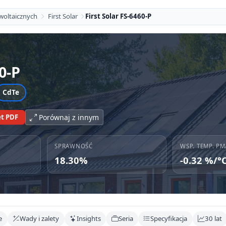
woltaicznych
First Solar
First Solar FS-6460-P
0-P
CdTe
t PDF
Porównaj z innym
SPRAWNOŚĆ
WSP. TEMP. PM
18.30%
-0.32 %/°
e
Wady i zalety
Insights
Seria
Specyfikacja
30 lat