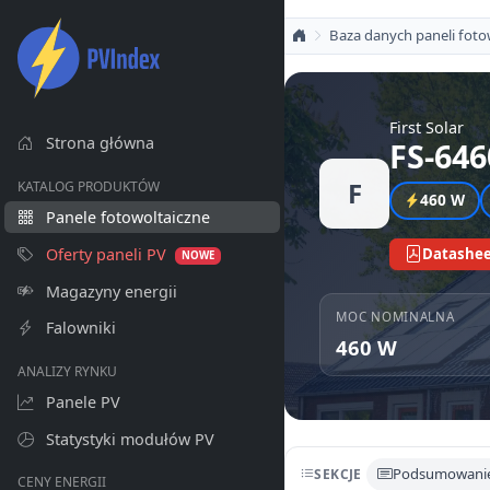
Baza danych paneli foto
First Solar
Strona główna
FS-646
F
KATALOG PRODUKTÓW
460 W
Panele fotowoltaiczne
Oferty paneli PV
Datashee
NOWE
Magazyny energii
MOC NOMINALNA
Falowniki
460 W
ANALIZY RYNKU
Panele PV
Statystyki modułów PV
Podsumowani
SEKCJE
CENY ENERGII