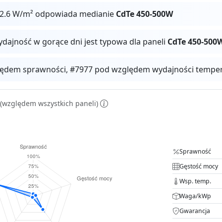
82.6 W/m² odpowiada medianie
CdTe 450-500W
ydajność w gorące dni jest typowa dla paneli
CdTe 450-500
ędem sprawności, #7977 pod względem wydajności tempera
(względem wszystkich paneli)
Sprawność
Gęstość mocy
Wsp. temp.
Waga/kWp
Gwarancja