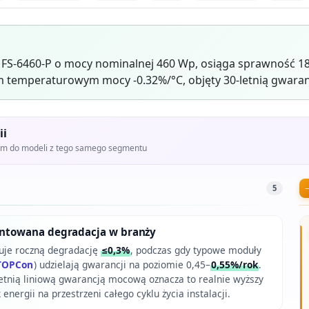
ar FS-6460-P o mocy nominalnej 460 Wp, osiąga sprawność 1
 temperaturowym mocy -0.32%/°C, objęty 30-letnią gwaran
ii
iem do modeli z tego samego segmentu
5
towana degradacja w branży
tuje roczną degradację
≤0,3%
, podczas gdy typowe moduły
TOPCon
) udzielają gwarancji na poziomie 0,45–
0,55%/rok
.
letnią liniową gwarancją mocową oznacza to realnie wyższy
nergii na przestrzeni całego cyklu życia instalacji.