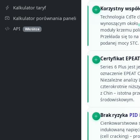
Kalkulator taryf
Korzystny współ
Technologia CdTe 
Kalkulator porównania paneli
wynoszącym około
API
Wkrótce
moduły krzemu poli
Przekłada się to n
podanej mocy STC.
Certyfikat EPEAT
Series 6 Plus jest j
oznaczenie EPEAT C
Niezależne analizy
czterokrotnie niższ
z Chin – istotna pr
środowiskowym.
Brak ryzyka
PID
Cienkowarstwowa st
indukowaną napięc
(cell cracking) – 