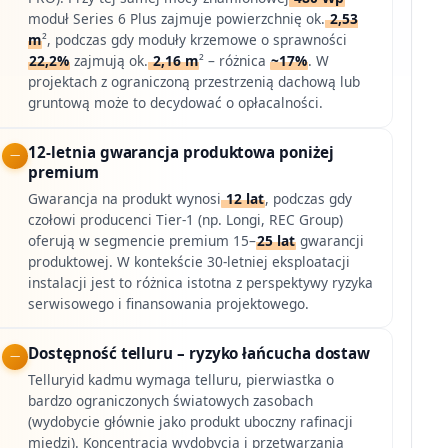
moduł Series 6 Plus zajmuje powierzchnię ok.
2,53
m
², podczas gdy moduły krzemowe o sprawności
22,2%
zajmują ok.
2,16 m
² – różnica
~17%
. W
projektach z ograniczoną przestrzenią dachową lub
gruntową może to decydować o opłacalności.
12-letnia gwarancja produktowa poniżej
premium
Gwarancja na produkt wynosi
12 lat
, podczas gdy
czołowi producenci Tier-1 (np. Longi, REC Group)
oferują w segmencie premium 15–
25 lat
gwarancji
produktowej. W kontekście 30-letniej eksploatacji
instalacji jest to różnica istotna z perspektywy ryzyka
serwisowego i finansowania projektowego.
Dostępność telluru – ryzyko łańcucha dostaw
Telluryid kadmu wymaga telluru, pierwiastka o
bardzo ograniczonych światowych zasobach
(wydobycie głównie jako produkt uboczny rafinacji
miedzi). Koncentracja wydobycia i przetwarzania