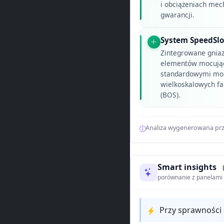
i obciążeniach mech
gwarancji.
System SpeedSlo
Zintegrowane gnia
elementów mocujący
standardowymi mod
wielkoskalowych fa
(BOS).
Analiza wygenerowana prz
Smart insights
porównanie z panelam
Przy sprawności