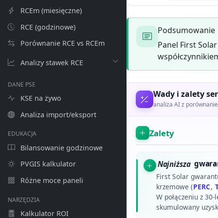
RCEm (miesięczne)
RCE (godzinowe)
Podsumowanie
Porównanie RCE vs RCEm
Panel First Sol
współczynnikiem
Analizy stawek RCE
DANE PSE
Wady i zalety ser
KSE na żywo
analiza AI z porównan
Analiza import/eksport
Zalety
EDUKACJA
Bilansowanie godzinowe
Najniższa
gwaran
PVGIS kalkulator
First Solar gwaran
Różne moce paneli
krzemowe (
PERC
,
W połączeniu z 30-
NARZĘDZIA
skumulowany uzysk e
Kalkulator ROI