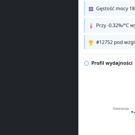
Gęstość mocy 1
Przy -0.32%/°C w
#12752 pod wzgl
Profil wydajności