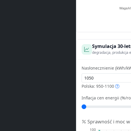
Symulacja 30-let
degradacja, produkcja e
Nasłonecznienie (kWh/kW
Polska: 950-1100
Inflacja cen energii (%/ro
Sprawność i moc w