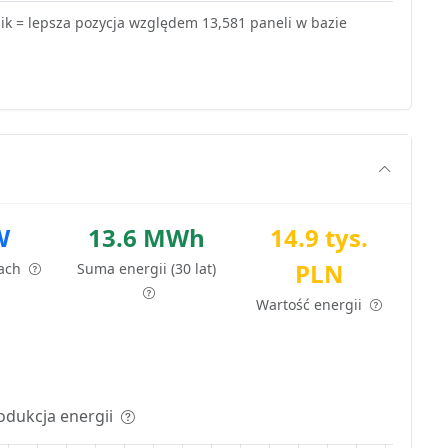
k = lepsza pozycja względem 13,581 paneli w bazie
W
13.6 MWh
14.9 tys.
PLN
tach
Suma energii (30 lat)
Wartość energii
odukcja energii