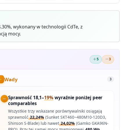
8.30%, wykonany w technologii CdTe, z
cją mocy.
5
3
Wady
3
Sprawność 18,1–
19%
wyraźnie poniżej peer
comparables
Wszystkie trzy wskazane porównywalniki osiągają
sprawność
22,24%
(Sunket SKT460~480M10-120D3,
Shinson S-Blade) lub nawet
24,02%
(Gamko GKA96N-
PRO). Przy tej samej mocy znamionowej
480 Wp