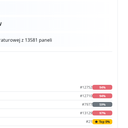
W
turowej z 13581 paneli
#12752
94%
#12710
94%
#7977
59%
#13129
97%
#21
Top 0%