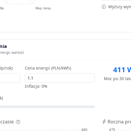
Wyższy wyni
nia
nergii, wartość
411 
p/rok)
Cena energii (PLN/kWh)
Moc po 30 la
Inflacja:
0%
k)
 czasie
Roczna pr