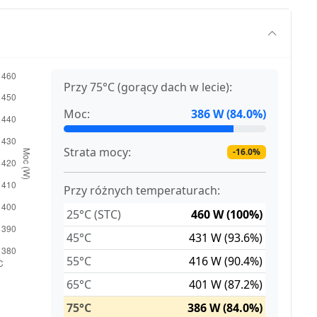
Przy 75°C (gorący dach w lecie):
Moc:
386 W (84.0%)
Strata mocy:
-16.0%
Przy różnych temperaturach:
25°C (STC)
460 W (100%)
45°C
431 W (93.6%)
55°C
416 W (90.4%)
65°C
401 W (87.2%)
75°C
386 W (84.0%)