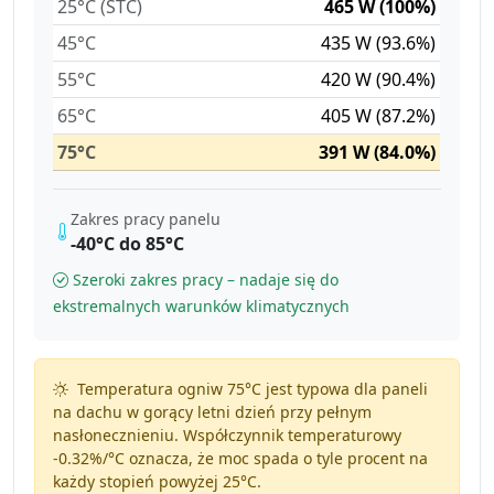
25°C (STC)
465 W (100%)
45°C
435 W (93.6%)
55°C
420 W (90.4%)
65°C
405 W (87.2%)
75°C
391 W (84.0%)
Zakres pracy panelu
-40°C do 85°C
Szeroki zakres pracy – nadaje się do
ekstremalnych warunków klimatycznych
Temperatura ogniw 75°C jest typowa dla paneli
na dachu w gorący letni dzień przy pełnym
nasłonecznieniu. Współczynnik temperaturowy
-0.32%/°C
oznacza, że moc spada o tyle procent na
każdy stopień powyżej 25°C.