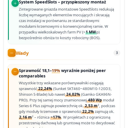
System SpeedSlots – przyspieszony montaż
Zintegrowane gniazda montażowe SpeedSlots redukują
liczbę wymaganych elementów mocujących i skracają
czas instalacji w porównaniu ze standardowymi
modułami krzemowymi o konwencjonalnej ramie. W
przypadku wielkoskalowych farm PV (>
1 MW
p)
bezpośrednio obniża to koszty robocizny (BOS).
Wady
3
Sprawność 18,1–
19%
wyraźnie poniżej peer
comparables
Wszystkie trzy wskazane porównywalniki osiągają
sprawność
22,24%
(Sunket SKT460~480M10-120D3,
Shinson S-Blade) lub nawet
24,02%
(Gamko GKA96N-
PRO). Przy tej samej mocy znamionowej
480 Wp
moduł
Series 6 Plus zajmuje powierzchnię ok.
2,53 m
², podczas
gdy moduły krzemowe o sprawności
22,2%
zajmują ok.
2,16 m
² – różnica
~17%
. W projektach z ograniczoną
przestrzenią dachową lub gruntową może to decydować