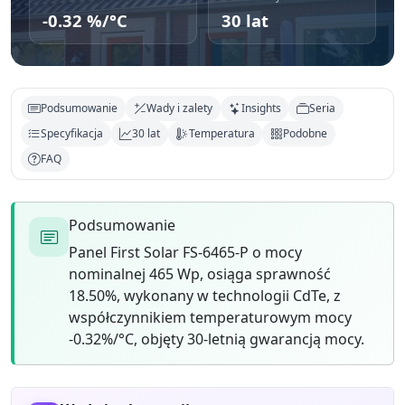
-0.32 %/°C
30 lat
Podsumowanie
Wady i zalety
Insights
Seria
Specyfikacja
30 lat
Temperatura
Podobne
FAQ
Podsumowanie
Panel First Solar FS-6465-P o mocy
nominalnej 465 Wp, osiąga sprawność
18.50%, wykonany w technologii CdTe, z
współczynnikiem temperaturowym mocy
-0.32%/°C, objęty 30-letnią gwarancją mocy.