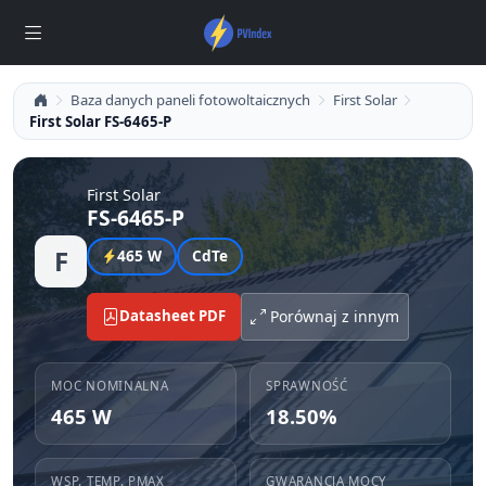
Baza danych paneli fotowoltaicznych
First Solar
First Solar FS-6465-P
First Solar
FS-6465-P
F
465 W
CdTe
Datasheet PDF
Porównaj z innym
MOC NOMINALNA
SPRAWNOŚĆ
465 W
18.50%
WSP. TEMP. PMAX
GWARANCJA MOCY