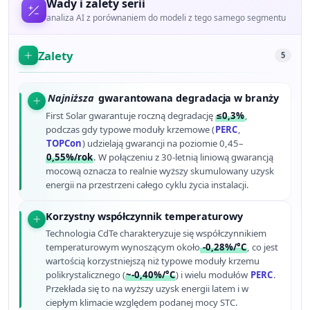
Wady i zalety serii
analiza AI z porównaniem do modeli z tego samego segmentu
Zalety
5
Najniższa
gwarantowana degradacja w branży
First Solar gwarantuje roczną degradację
≤0,3%
,
podczas gdy typowe moduły krzemowe (
PERC
,
TOPCon
) udzielają gwarancji na poziomie 0,45–
0,55%/rok
. W połączeniu z 30-letnią liniową gwarancją
mocową oznacza to realnie wyższy skumulowany uzysk
energii na przestrzeni całego cyklu życia instalacji.
Korzystny współczynnik temperaturowy
Technologia CdTe charakteryzuje się współczynnikiem
temperaturowym wynoszącym około
-0,28%/°C
, co jest
wartością korzystniejszą niż typowe moduły krzemu
polikrystalicznego (
~-0,40%/°C
) i wielu modułów
PERC
.
Przekłada się to na wyższy uzysk energii latem i w
ciepłym klimacie względem podanej mocy STC.