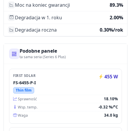
Moc na koniec gwarancji
89.3%
Degradacja w 1. roku
2.00%
Degradacja roczna
0.30%/rok
Podobne panele
ta sama seria (Series 6 Plus)
FIRST SOLAR
455 W
FS-6455-P-I
Thin film
18.10%
Sprawność
-0.32 %/°C
Wsp. temp.
34.0 kg
Waga