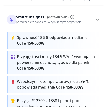
Smart insights
(data-driven)
porównanie z panelami w tym samym segmencie
Sprawność 18.5% odpowiada medianie
CdTe 450-500W
Przy gęstości mocy 184.5 W/m² wymagania
powierzchni dachu są typowe dla paneli
CdTe 450-500W
Współczynnik temperaturowy -0.32%/°C
odpowiada medianie
CdTe 450-500W
Pozycja #12700 z 13581 paneli pod
względem sprawności w bazie danych