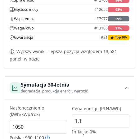
Sprawność
#12700
94%
Gęstość mocy
#12652
93%
Wsp. temp.
#7977
59%
Waga/kWp
#13106
97%
Gwarancja
#21
Top 0%
Wyższy wynik = lepsza pozycja względem 13,581
paneli w bazie
Symulacja 30-letnia
degradacja, produkcja energii, wartość
Nasłonecznienie
Cena energii (PLN/kWh)
(kWh/kWp/rok)
Inflacja:
0%
Polska: 950-1100