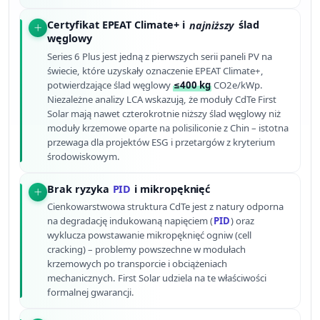
Certyfikat EPEAT Climate+ i
najniższy
ślad
węglowy
Series 6 Plus jest jedną z pierwszych serii paneli PV na
świecie, które uzyskały oznaczenie EPEAT Climate+,
potwierdzające ślad węglowy
≤400 kg
CO2e/kWp.
Niezależne analizy LCA wskazują, że moduły CdTe First
Solar mają nawet czterokrotnie niższy ślad węglowy niż
moduły krzemowe oparte na polisiliconie z Chin – istotna
przewaga dla projektów ESG i przetargów z kryterium
środowiskowym.
Brak ryzyka
PID
i mikropęknięć
Cienkowarstwowa struktura CdTe jest z natury odporna
na degradację indukowaną napięciem (
PID
) oraz
wyklucza powstawanie mikropęknięć ogniw (cell
cracking) – problemy powszechne w modułach
krzemowych po transporcie i obciążeniach
mechanicznych. First Solar udziela na te właściwości
formalnej gwarancji.