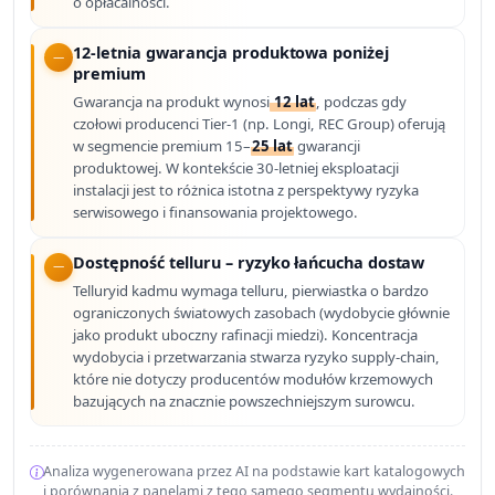
o opłacalności.
12-letnia gwarancja produktowa poniżej
premium
Gwarancja na produkt wynosi
12 lat
, podczas gdy
czołowi producenci Tier-1 (np. Longi, REC Group) oferują
w segmencie premium 15–
25 lat
gwarancji
produktowej. W kontekście 30-letniej eksploatacji
instalacji jest to różnica istotna z perspektywy ryzyka
serwisowego i finansowania projektowego.
Dostępność telluru – ryzyko łańcucha dostaw
Telluryid kadmu wymaga telluru, pierwiastka o bardzo
ograniczonych światowych zasobach (wydobycie głównie
jako produkt uboczny rafinacji miedzi). Koncentracja
wydobycia i przetwarzania stwarza ryzyko supply-chain,
które nie dotyczy producentów modułów krzemowych
bazujących na znacznie powszechniejszym surowcu.
Analiza wygenerowana przez AI na podstawie kart katalogowych
i porównania z panelami z tego samego segmentu wydajności.