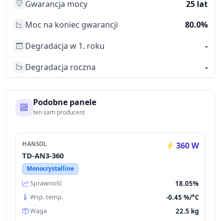
Gwarancja mocy
25 lat
Moc na koniec gwarancji
80.0%
Degradacja w 1. roku
-
Degradacja roczna
-
Podobne panele
ten sam producent
HANSOL
360 W
TD-AN3-360
Monocrystalline
18.05%
Sprawność
-0.45 %/°C
Wsp. temp.
22.5 kg
Waga