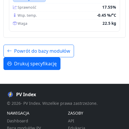
17.55%
Sprawność
-0.45 %/°C
Wsp. temp.
22.5 kg
Waga
Powrót do bazy modułów
Drukuj specyfikację
PV Index
© 2026- PV Index. Wszelkie prawa zastrzeżone.
NAWIGACJA
ZASOBY
Dashboard
API
Baza modułów PV
Edukacja