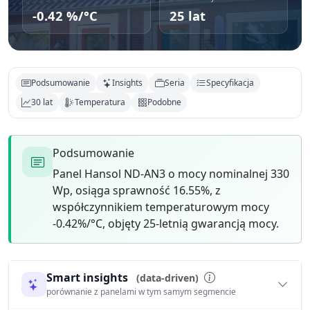
-0.42 %/°C
25 lat
Podsumowanie
Insights
Seria
Specyfikacja
30 lat
Temperatura
Podobne
Podsumowanie
Panel Hansol ND-AN3 o mocy nominalnej 330
Wp, osiąga sprawność 16.55%, z
współczynnikiem temperaturowym mocy
-0.42%/°C, objęty 25-letnią gwarancją mocy.
Smart insights
(data-driven)
porównanie z panelami w tym samym segmencie