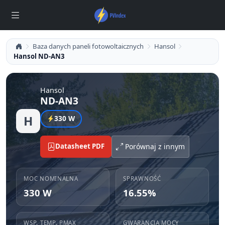
Baza danych paneli fotowoltaicznych
Hansol
Hansol ND-AN3
Hansol
ND-AN3
H
330 W
Datasheet PDF
Porównaj z innym
MOC NOMINALNA
SPRAWNOŚĆ
330 W
16.55%
WSP. TEMP. PMAX
GWARANCJA MOCY