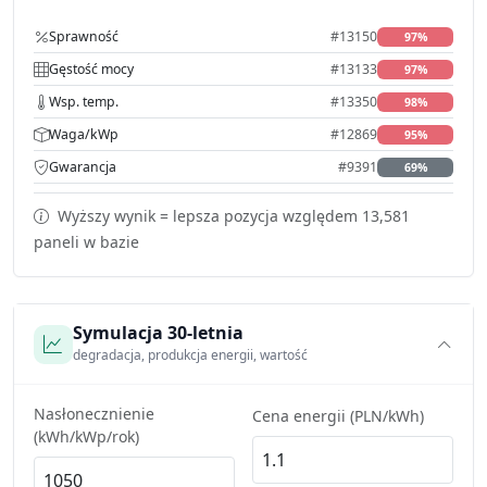
Sprawność
#13150
97%
Gęstość mocy
#13133
97%
Wsp. temp.
#13350
98%
Waga/kWp
#12869
95%
Gwarancja
#9391
69%
Wyższy wynik = lepsza pozycja względem 13,581
paneli w bazie
Symulacja 30-letnia
degradacja, produkcja energii, wartość
Nasłonecznienie
Cena energii (PLN/kWh)
(kWh/kWp/rok)