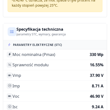
-0.42%/°C
oznacza, że moc spada o tyle procent na
każdy stopień powyżej 25°C.
Specyfikacja techniczna
parametry STC, wymiary, gwarancja
PARAMETRY ELEKTRYCZNE (STC)
Moc nominalna (Pmax)
330 Wp
Sprawność modułu
16.55%
Vmp
37.90 V
Imp
8.71 A
Voc
46.90 V
Isc
9.24 A