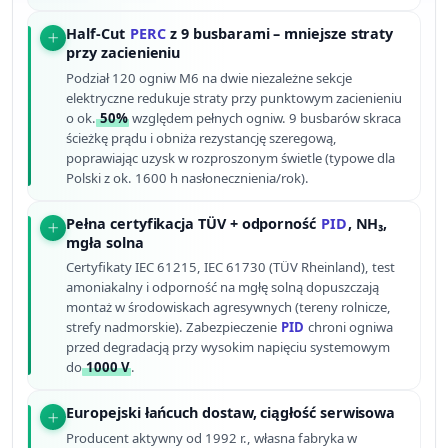
Half-Cut
PERC
z 9 busbarami – mniejsze straty
przy zacienieniu
Podział 120 ogniw M6 na dwie niezależne sekcje
elektryczne redukuje straty przy punktowym zacienieniu
o ok.
50%
względem pełnych ogniw. 9 busbarów skraca
ścieżkę prądu i obniża rezystancję szeregową,
poprawiając uzysk w rozproszonym świetle (typowe dla
Polski z ok. 1600 h nasłonecznienia/rok).
Pełna certyfikacja TÜV + odporność
PID
, NH₃,
mgła solna
Certyfikaty IEC 61215, IEC 61730 (TÜV Rheinland), test
amoniakalny i odporność na mgłę solną dopuszczają
montaż w środowiskach agresywnych (tereny rolnicze,
strefy nadmorskie). Zabezpieczenie
PID
chroni ogniwa
przed degradacją przy wysokim napięciu systemowym
do
1000 V
.
Europejski łańcuch dostaw, ciągłość serwisowa
Producent aktywny od 1992 r., własna fabryka w