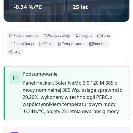
-0.34 %/°C
25 lat
Podsumowanie
Wady i zalety
Insights
Seria
Specyfikacja
30 lat
Temperatura
Podobne
FAQ
Podsumowanie
Panel Heckert Solar NeMo 3.0 120 M 385 o
mocy nominalnej 385 Wp, osiąga sprawność
20.20%, wykonany w technologii PERC, z
współczynnikiem temperaturowym mocy
-0.34%/°C, objęty 25-letnią gwarancją mocy.