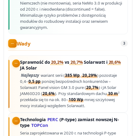
Niemczech (nie montownia), seria NeMo 3.0 w produkcji
od 2020 r. i nieodwołana (discontinued = false).
Minimalizuje ryzyko problemów z dostępnością
modułów do rozbudowy instalacji oraz serwisem
gwarancyjnym.
Wady
3
Sprawność do
20,2%
vs
20,7%
Solarwatt i
20,6%
JA Solar
Najlepszy
wariant serii (
385 Wp
,
20,29%
) pozostaje
0,4–
0,5 pp
poniżej bezpośrednich konkurentów –
Solarwatt Panel vision GM 3.0 pure (
20,7%
) i JA Solar
JAM60D20 (
20,6%
). Przy standardowym dachu
30 m
²
przekłada się to na ok. 80–
100 Wp
mniej szczytowej
mocy instalacji względem Solarwatt.
Technologia
PERC
(P-type) zamiast nowszej N-
type
TOPCon
Seria zaprojektowana w 2020 r. na technologii P-type