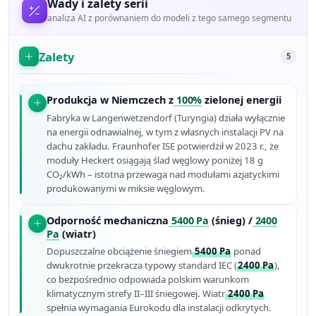
Wady i zalety serii
analiza AI z porównaniem do modeli z tego samego segmentu
Zalety
5
Produkcja w Niemczech z
100%
zielonej energii
Fabryka w Langenwetzendorf (Turyngia) działa wyłącznie
na energii odnawialnej, w tym z własnych instalacji PV na
dachu zakładu. Fraunhofer ISE potwierdził w 2023 r., że
moduły Heckert osiągają ślad węglowy poniżej 18 g
CO₂/kWh – istotna przewaga nad modułami azjatyckimi
produkowanymi w miksie węglowym.
Odporność mechaniczna
5400 Pa
(śnieg) /
2400
Pa
(wiatr)
Dopuszczalne obciążenie śniegiem
5400 Pa
ponad
dwukrotnie przekracza typowy standard IEC (
2400 Pa
),
co bezpośrednio odpowiada polskim warunkom
klimatycznym strefy II–III śniegowej. Wiatr
2400 Pa
spełnia wymagania Eurokodu dla instalacji odkrytych.