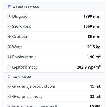
WYMIARY I WAGA
Długość
1790 mm
Szerokość
1060 mm
Grubość
35 mm
Waga
20.5 kg
Powierzchnia
1.90 m²
Gęstość mocy
202.9 Wp/m²
GWARANCJA
Gwarancja produktowa
15 lat
Gwarancja mocy
25 lat
Moc na koniec gwarancji
80.0%