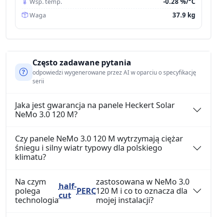
-0.28 %/°C
Wsp. temp.
37.9 kg
Waga
Często zadawane pytania
odpowiedzi wygenerowane przez AI w oparciu o specyfikację
serii
Jaka jest gwarancja na panele Heckert Solar
NeMo 3.0 120 M?
Czy panele NeMo 3.0 120 M wytrzymają ciężar
śniegu i silny wiatr typowy dla polskiego
klimatu?
Na czym
zastosowana w NeMo 3.0
half-
polega
PERC
120 M i co to oznacza dla
cut
technologia
mojej instalacji?