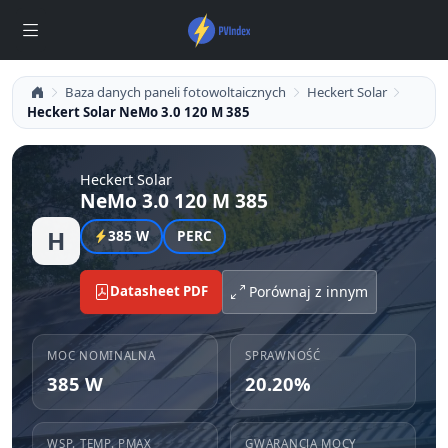
Baza danych paneli fotowoltaicznych
Heckert Solar
Heckert Solar NeMo 3.0 120 M 385
Heckert Solar
NeMo 3.0 120 M 385
H
385 W
PERC
Datasheet PDF
Porównaj z innym
MOC NOMINALNA
SPRAWNOŚĆ
385 W
20.20%
WSP. TEMP. PMAX
GWARANCJA MOCY