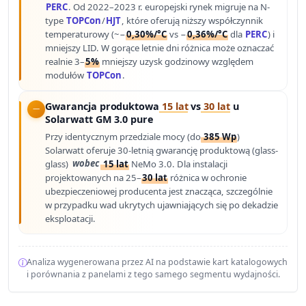
PERC
. Od 2022–2023 r. europejski rynek migruje na N-
type
TOPCon
/
HJT
, które oferują niższy współczynnik
temperaturowy (~−
0,30%/°C
vs −
0,36%/°C
dla
PERC
) i
mniejszy LID. W gorące letnie dni różnica może oznaczać
realnie 3–
5%
mniejszy uzysk godzinowy względem
modułów
TOPCon
.
Gwarancja produktowa
15 lat
vs
30 lat
u
Solarwatt GM 3.0 pure
Przy identycznym przedziale mocy (do
385 Wp
)
Solarwatt oferuje 30-letnią gwarancję produktową (glass-
glass)
wobec
15 lat
NeMo 3.0. Dla instalacji
projektowanych na 25–
30 lat
różnica w ochronie
ubezpieczeniowej producenta jest znacząca, szczególnie
w przypadku wad ukrytych ujawniających się po dekadzie
eksploatacji.
Analiza wygenerowana przez AI na podstawie kart katalogowych
i porównania z panelami z tego samego segmentu wydajności.