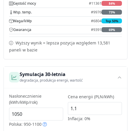
Gęstość mocy
#11361
84%
Wsp. temp.
#9976
73%
Waga/kWp
#6804
Top 50%
Gwarancja
#9391
69%
Wyższy wynik = lepsza pozycja względem 13,581
paneli w bazie
Symulacja 30-letnia
degradacja, produkcja energii, wartość
Nasłonecznienie
Cena energii (PLN/kWh)
(kWh/kWp/rok)
Inflacja:
0%
Polska: 950-1100