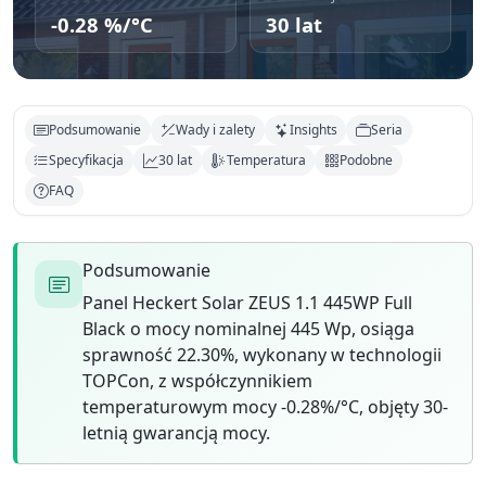
-0.28 %/°C
30 lat
Podsumowanie
Wady i zalety
Insights
Seria
Specyfikacja
30 lat
Temperatura
Podobne
FAQ
Podsumowanie
Panel Heckert Solar ZEUS 1.1 445WP Full
Black o mocy nominalnej 445 Wp, osiąga
sprawność 22.30%, wykonany w technologii
TOPCon, z współczynnikiem
temperaturowym mocy -0.28%/°C, objęty 30-
letnią gwarancją mocy.