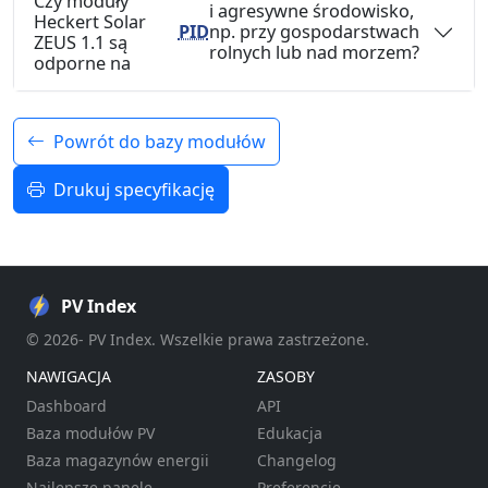
Czy moduły
i agresywne środowisko,
Heckert Solar
PID
np. przy gospodarstwach
ZEUS 1.1 są
rolnych lub nad morzem?
odporne na
Powrót do bazy modułów
Drukuj specyfikację
PV Index
© 2026- PV Index. Wszelkie prawa zastrzeżone.
NAWIGACJA
ZASOBY
Dashboard
API
Baza modułów PV
Edukacja
Baza magazynów energii
Changelog
Najlepsze panele
Preferencje