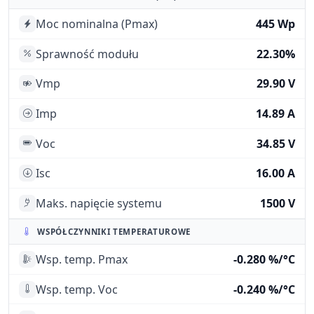
Moc nominalna (Pmax)
445 Wp
Sprawność modułu
22.30%
Vmp
29.90 V
Imp
14.89 A
Voc
34.85 V
Isc
16.00 A
Maks. napięcie systemu
1500 V
WSPÓŁCZYNNIKI TEMPERATUROWE
Wsp. temp. Pmax
-0.280 %/°C
Wsp. temp. Voc
-0.240 %/°C