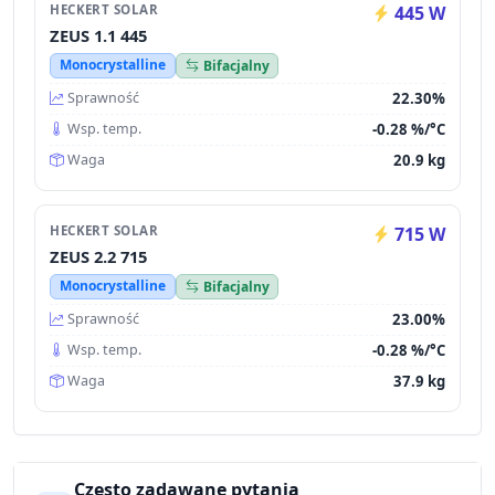
HECKERT SOLAR
445 W
ZEUS 1.1 445
Monocrystalline
Bifacjalny
22.30%
Sprawność
-0.28 %/°C
Wsp. temp.
20.9 kg
Waga
HECKERT SOLAR
715 W
ZEUS 2.2 715
Monocrystalline
Bifacjalny
23.00%
Sprawność
-0.28 %/°C
Wsp. temp.
37.9 kg
Waga
Często zadawane pytania