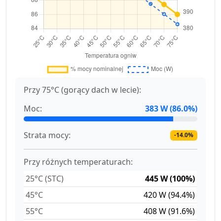
Przy 75°C (gorący dach w lecie):
Moc:
383 W (86.0%)
Strata mocy:
-14.0%
Przy różnych temperaturach:
25°C (STC)
445 W (100%)
45°C
420 W (94.4%)
55°C
408 W (91.6%)