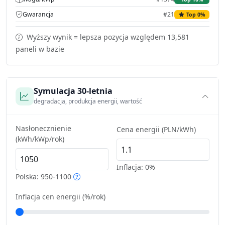
Gwarancja
#21
Top 0%
Wyższy wynik = lepsza pozycja względem 13,581
paneli w bazie
Symulacja 30-letnia
degradacja, produkcja energii, wartość
Nasłonecznienie
Cena energii (PLN/kWh)
(kWh/kWp/rok)
Inflacja:
0%
Polska: 950-1100
Inflacja cen energii (%/rok)