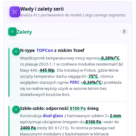
Wady i zalety serii
analiza AI z porównaniem do modeli z tego samego segmentu
Zalety
5
N-type
TOPCon
z niskim Tcoef
Współczynnik temperaturowy mocy wynosi
-0,28%/°C
,
co plasuje ZEUS 1.1 w czołówce modułów residential/C&I
klasy 440–
445 Wp
. Dla instalacji w Polsce, gdzie letnie
szczyty temperatur dachu sięgają 65–
75°C
, różnica
względem starszych ogniw
PERC
(
-0,34%/°C
) przekłada
się na realnie wyższy uzysk w sezonie letnim bez
dodatkowych kosztów BoS.
Szkło-szkło: odporność
8100 Pa
śnieg
Konstrukcja
dual-glass
z hartowanym szkłem 2+
2 mm
wytrzymuje obciążenie śniegiem do
8100 Pa
i wiatr do
2400 Pa
(testy IEC 61215). To istotna przewaga nad
klasycznymi modułami z backsheetem w klimacie