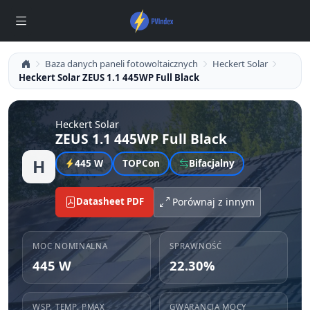
Baza danych paneli fotowoltaicznych
Heckert Solar
Heckert Solar ZEUS 1.1 445WP Full Black
Heckert Solar
ZEUS 1.1 445WP Full Black
H
445 W
TOPCon
Bifacjalny
Datasheet PDF
Porównaj z innym
MOC NOMINALNA
SPRAWNOŚĆ
445 W
22.30%
WSP. TEMP. PMAX
GWARANCJA MOCY