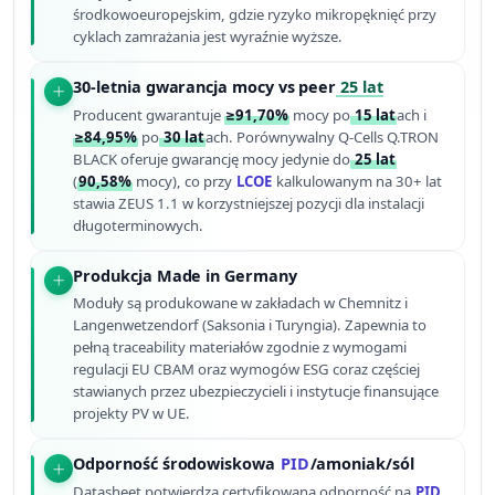
środkowoeuropejskim, gdzie ryzyko mikropęknięć przy
cyklach zamrażania jest wyraźnie wyższe.
30-letnia gwarancja mocy vs peer
25 lat
Producent gwarantuje
≥91,70%
mocy po
15 lat
ach i
≥84,95%
po
30 lat
ach. Porównywalny Q-Cells Q.TRON
BLACK oferuje gwarancję mocy jedynie do
25 lat
(
90,58%
mocy), co przy
LCOE
kalkulowanym na 30+ lat
stawia ZEUS 1.1 w korzystniejszej pozycji dla instalacji
długoterminowych.
Produkcja Made in Germany
Moduły są produkowane w zakładach w Chemnitz i
Langenwetzendorf (Saksonia i Turyngia). Zapewnia to
pełną traceability materiałów zgodnie z wymogami
regulacji EU CBAM oraz wymogów ESG coraz częściej
stawianych przez ubezpieczycieli i instytucje finansujące
projekty PV w UE.
Odporność środowiskowa
PID
/amoniak/sól
Datasheet potwierdza certyfikowaną odporność na
PID
,