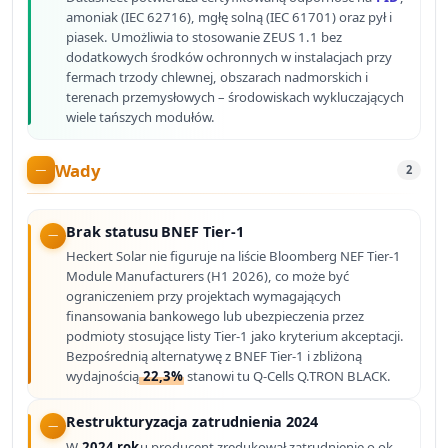
amoniak (IEC 62716), mgłę solną (IEC 61701) oraz pył i
piasek. Umożliwia to stosowanie ZEUS 1.1 bez
dodatkowych środków ochronnych w instalacjach przy
fermach trzody chlewnej, obszarach nadmorskich i
terenach przemysłowych – środowiskach wykluczających
wiele tańszych modułów.
Wady
2
Brak statusu BNEF Tier-1
Heckert Solar nie figuruje na liście Bloomberg NEF Tier-1
Module Manufacturers (H1 2026), co może być
ograniczeniem przy projektach wymagających
finansowania bankowego lub ubezpieczenia przez
podmioty stosujące listy Tier-1 jako kryterium akceptacji.
Bezpośrednią alternatywę z BNEF Tier-1 i zbliżoną
wydajnością
22,3%
stanowi tu Q-Cells Q.TRON BLACK.
Restrukturyzacja zatrudnienia 2024
W
2024 rok
u producent zredukował zatrudnienie o ok.