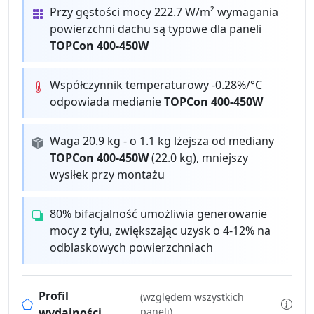
Przy gęstości mocy 222.7 W/m² wymagania
powierzchni dachu są typowe dla paneli
TOPCon 400-450W
Współczynnik temperaturowy -0.28%/°C
odpowiada medianie
TOPCon 400-450W
Waga 20.9 kg - o 1.1 kg lżejsza od mediany
TOPCon 400-450W
(22.0 kg), mniejszy
wysiłek przy montażu
80% bifacjalność umożliwia generowanie
mocy z tyłu, zwiększając uzysk o 4-12% na
odblaskowych powierzchniach
Profil
(względem wszystkich
wydajności
paneli)