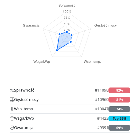
Sprawność
#11098
82%
Gęstość mocy
#10960
81%
Wsp. temp.
#10047
74%
Waga/kWp
#4423
Top 33%
Gwarancja
#9391
69%