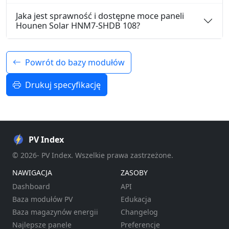
Jaka jest sprawność i dostępne moce paneli
Hounen Solar HNM7-SHDB 108?
Powrót do bazy modułów
Drukuj specyfikację
PV Index
© 2026- PV Index. Wszelkie prawa zastrzeżone.
NAWIGACJA
ZASOBY
Dashboard
API
Baza modułów PV
Edukacja
Baza magazynów energii
Changelog
Najlepsze panele
Preferencje