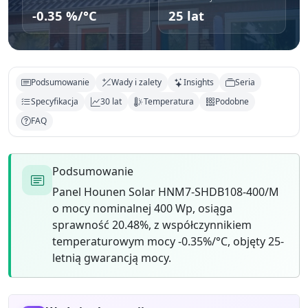
-0.35 %/°C
25 lat
Podsumowanie
Wady i zalety
Insights
Seria
Specyfikacja
30 lat
Temperatura
Podobne
FAQ
Podsumowanie
Panel Hounen Solar HNM7-SHDB108-400/M
o mocy nominalnej 400 Wp, osiąga
sprawność 20.48%, z współczynnikiem
temperaturowym mocy -0.35%/°C, objęty 25-
letnią gwarancją mocy.