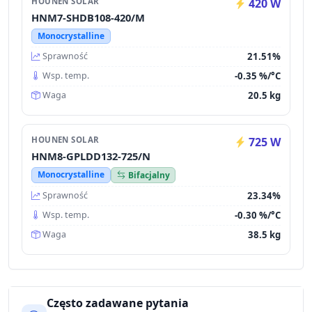
HOUNEN SOLAR
420 W
HNM7-SHDB108-420/M
Monocrystalline
21.51%
Sprawność
-0.35 %/°C
Wsp. temp.
20.5 kg
Waga
HOUNEN SOLAR
725 W
HNM8-GPLDD132-725/N
Monocrystalline
Bifacjalny
23.34%
Sprawność
-0.30 %/°C
Wsp. temp.
38.5 kg
Waga
Często zadawane pytania