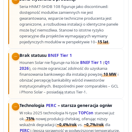
Seria HNM7-SHDB 108 figuruje jako discontinued:
dostępność modułów zamiennych nie jest
gwarantowana, wsparcie techniczne producenta jest
ograniczone, a rozbudowa instalacji o identyczne panele
może być niemożliwa. Stanowi to istotne ryzyko
operacyjne dla projektów wymagających wymiany
pojedynczych modułów w perspektywie 10–
15 lat
.
Brak statusu
BNEF Tier 1
Hounen Solar nie figuruje na liście
BNEF Tier 1
(
Q1
2026
), co może ograniczać zdolność do uzyskania
finansowania bankowego dla instalacji powyżej
10 MW
i
obniżać percepcję bankability wśród inwestorów
instytucjonalnych. Bezpośredni peer comparables – GCL
i Phono Solar – posiadają status Tier-1.
Technologia
PERC
– starsza generacja ogniw
W roku 2025 technologia N-type
TOPCon
stanowi już
ok.
75%
nowej produkcji chińskiej, oferując niższy
wskaźnik degradacji (
~0,4%/rok
vs.
~0,7%/rok
dla
PERC
) i lepszą sprawność w podwyższonej temperaturze.