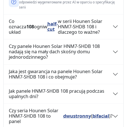
odpowiedzi wygenerowane przez AI w oparciu o specyfikację
serii
Co
w serii Hounen Solar
half-
oznacza
108
ogniw
HNM7-SHDB 108 i
cut
układ
dlaczego to ważne?
Czy panele Hounen Solar HNM7-SHDB 108
nadają się na mały dach skośny domu
jednorodzinnego?
Jaka jest gwarancja na panele Hounen Solar
HNM7-SHDB 108 i co obejmuje?
Jak panele HNM7-SHDB 108 pracują podczas
upalnych dni?
Czy seria Hounen Solar
HNM7-SHDB 108 to
dwustronny
(
bifacial
)?
panel