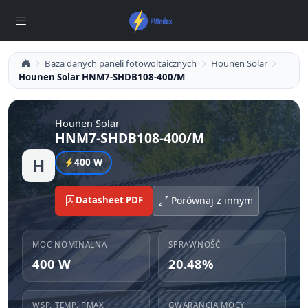
Baza danych paneli fotowoltaicznych
Hounen Solar
Hounen Solar HNM7-SHDB108-400/M
Hounen Solar
HNM7-SHDB108-400/M
H
400 W
Datasheet PDF
Porównaj z innym
MOC NOMINALNA
SPRAWNOŚĆ
400 W
20.48%
WSP. TEMP. PMAX
GWARANCJA MOCY