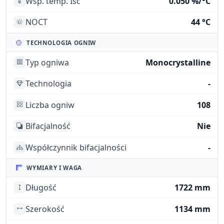
Wsp. temp. Isc
0.050 %/°C
NOCT
44 °C
TECHNOLOGIA OGNIW
Typ ogniwa
Monocrystalline
Technologia
-
Liczba ogniw
108
Bifacjalność
Nie
Współczynnik bifacjalności
-
WYMIARY I WAGA
Długość
1722 mm
Szerokość
1134 mm