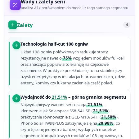
Wady i zalety serii
analiza AI z porównaniem do modeli z tego samego segmentu
Zalety
4
Technologia half-cut 108 ogniw
Układ 108 ogniw połówkowych redukuje straty
rezystancyjne nawet o
75%
względem modułów full-cell
oraz znacząco poprawia tolerancję na częściowe
zacienienie. W praktyce przekłada się to na stabilniejszy
uzysk energetyczny w instalacjach prosumenckich, gdzie
anteny, kominy czy lukarny zacieniają część połaci.
Wydajność do
21,51%
– górna granica segmentu
Najwydajniejszy wariant serii osiąga
21,51%
–
identycznie jak Solarspace SS8-54HSB (
21,51%
) i
praktycznie równoważnie z GCL-M10/54H (
21,50%
).
Phono Solar TWINPLUS zatrzymuje się na
20,98%
, co
czyni tę serię jednym z bardziej wydajnych modeli w
segmencie kompaktowych modułów 108-ogniwowych.