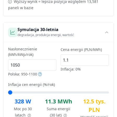
Wyższy wynik = lepsza pozycja względem 13,581
paneli w bazie
Symulacja 30-letnia
degradacja, produkcja energii, wartość
Nasłonecznienie
Cena energii (PLN/kWh)
(kWh/kWp/rok)
Inflacja:
0%
Polska: 950-1100
Inflacja cen energii (%/rok)
328 W
11.3 MWh
12.5 tys.
PLN
Moc po 30
Suma energii
latach
(30 lat)