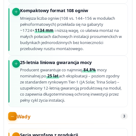
Kompaktowy format 108 ogniw
Mniejsza liczba ogniw (108 vs. 144–156 w modułach
pełnoformatowych) przekłada się na gabaryty
~1724×
1134 mm
i niższą wagę, co ułatwia montaż na
małych połaciach dachowych instalacji prosumenckich w
budynkach jednorodzinnych bez konieczności
przebudowy rusztu montażowego.
25-letnia liniowa gwarancja mocy
Producent gwarantuje co najmniej
84,8%
mocy
nominalnej po
25 lat
ach eksploatacji – poziom zgodny
ze standardem rynkowym Tier-1 (JA Solar, Trina Solar) –
uzupełniony 12-letnią gwarancją produktową na moduł,
co zapewnia długoterminową ochronę inwestycji przez
pełny cykl życia instalacji.
Wady
3
Seria wycofana z produkcji