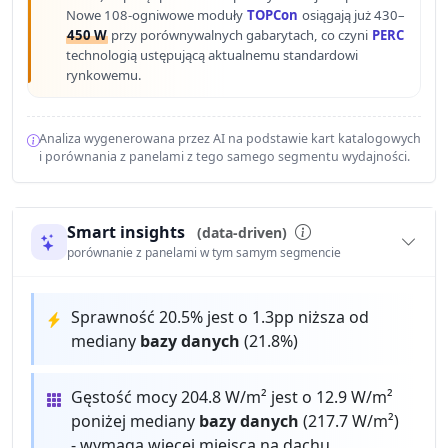
Nowe 108-ogniwowe moduły
TOPCon
osiągają już 430–
450 W
przy porównywalnych gabarytach, co czyni
PERC
technologią ustępującą aktualnemu standardowi
rynkowemu.
Analiza wygenerowana przez AI na podstawie kart katalogowych
i porównania z panelami z tego samego segmentu wydajności.
Smart insights
(data-driven)
porównanie z panelami w tym samym segmencie
Sprawność 20.5% jest o 1.3pp niższa od
mediany
bazy danych
(21.8%)
Gęstość mocy 204.8 W/m² jest o 12.9 W/m²
poniżej mediany
bazy danych
(217.7 W/m²)
- wymaga więcej miejsca na dachu