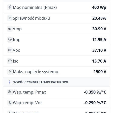
Moc nominalna (Pmax)
400 Wp
Sprawność modułu
20.48%
Vmp
30.90 V
Imp
12.95 A
Voc
37.10 V
Isc
13.70 A
Maks. napięcie systemu
1500 V
WSPÓŁCZYNNIKI TEMPERATUROWE
Wsp. temp. Pmax
-0.350 %/°C
Wsp. temp. Voc
-0.290 %/°C