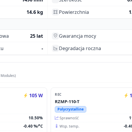
14.6 kg
Powierzchnia
1
towa
25 lat
Gwarancja mocy
ku
-
Degradacja roczna
 Modules)
105 W
REC
1
RZMP-110-T
Polycrystalline
10.50%
1
Sprawność
-0.40 %/°C
-0.4
Wsp. temp.