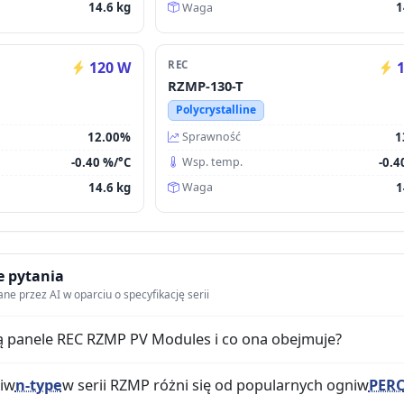
14.6 kg
1
Waga
120 W
REC
1
RZMP-130-T
Polycrystalline
12.00%
1
Sprawność
-0.40 %/°C
-0.4
Wsp. temp.
14.6 kg
1
Waga
 pytania
 przez AI w oparciu o specyfikację serii
ą panele REC RZMP PV Modules i co ona obejmuje?
iw
n-type
w serii RZMP różni się od popularnych ogniw
PER