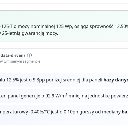
-125-T o mocy nominalnej 125 Wp, osiąga sprawność 12.5
y 25-letnią gwarancją mocy.
(data-driven)
i w tym samym segmencie
 12.5% jest o 9.3pp poniżej średniej dla paneli
bazy dany
ten panel generuje o 92.9 W/m² mniej na jednostkę powier
mperaturowy -0.40%/°C jest o 0.10pp gorszy od mediany
ba