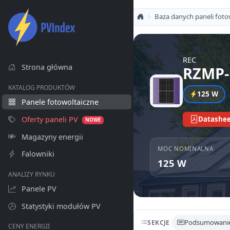
Baza danych paneli foto
REC
Strona główna
RZMP-
KATALOG PRODUKTÓW
125 W
Panele fotowoltaiczne
Oferty paneli PV
Datashee
NOWE
Magazyny energii
MOC NOMINALNA
Falowniki
125 W
ANALIZY RYNKU
Panele PV
Statystyki modułów PV
Podsumowani
SEKCJE
CENY ENERGII