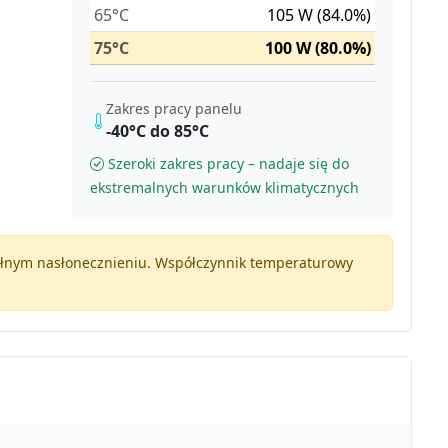
65°C
105 W (84.0%)
75°C
100 W (80.0%)
Zakres pracy panelu
-40°C do 85°C
Szeroki zakres pracy – nadaje się do
ekstremalnych warunków klimatycznych
pełnym nasłonecznieniu. Współczynnik temperaturowy