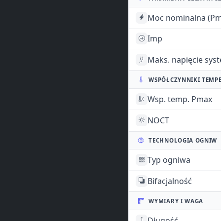
Moc nominalna (Pm
Imp
Maks. napięcie sys
WSPÓŁCZYNNIKI TEMP
Wsp. temp. Pmax
NOCT
TECHNOLOGIA OGNIW
Typ ogniwa
Bifacjalność
WYMIARY I WAGA
Długość