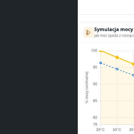
Symulacja mocy
jak moc spada z rosnąc