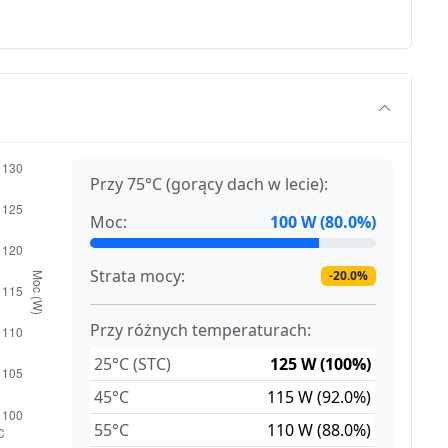
Przy 75°C (gorący dach w lecie):
Moc:
100 W (80.0%)
Strata mocy:
-20.0%
Przy różnych temperaturach:
25°C (STC)
125 W (100%)
45°C
115 W (92.0%)
55°C
110 W (88.0%)