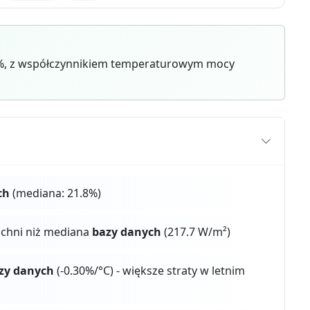
0%, z współczynnikiem temperaturowym mocy
ch
(mediana: 21.8%)
zchni niż mediana
bazy danych
(217.7 W/m²)
zy danych
(-0.30%/°C) - większe straty w letnim