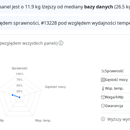
panel jest o 11.9 kg lżejszy od mediany
bazy danych
(26.5 k
ędem sprawności, #13228 pod względem wydajności temper
(względem wszystkich paneli)
Sprawność
Gęstość mocy
Wsp. temp.
Waga/kWp
Gwarancja
Wyższy wyni