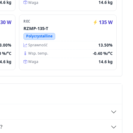
4.6 kg
14.6 kg
Waga
30 W
REC
135 W
RZMP-135-T
Polycrystalline
3.00%
13.50%
Sprawność
0 %/°C
-0.40 %/°C
Wsp. temp.
4.6 kg
14.6 kg
Waga
C
?