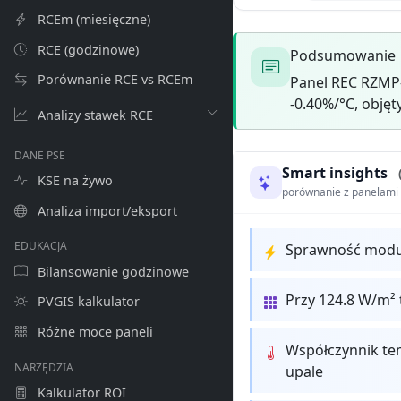
RCEm (miesięczne)
RCE (godzinowe)
Podsumowanie
Porównanie RCE vs RCEm
Panel REC RZMP
-0.40%/°C, objęt
Analizy stawek RCE
DANE PSE
Smart insights
KSE na żywo
porównanie z panelam
Analiza import/eksport
EDUKACJA
Sprawność modułu
Bilansowanie godzinowe
Przy 124.8 W/m² 
PVGIS kalkulator
Różne moce paneli
Współczynnik te
NARZĘDZIA
upale
Kalkulator ROI