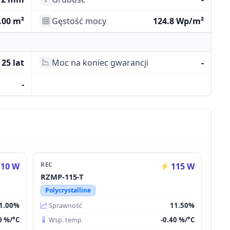
.00 m²
Gęstość mocy
124.8 Wp/m²
25 lat
Moc na koniec gwarancji
-
-
10 W
REC
115 W
RZMP-115-T
Polycrystalline
1.00%
11.50%
Sprawność
0 %/°C
-0.40 %/°C
Wsp. temp.