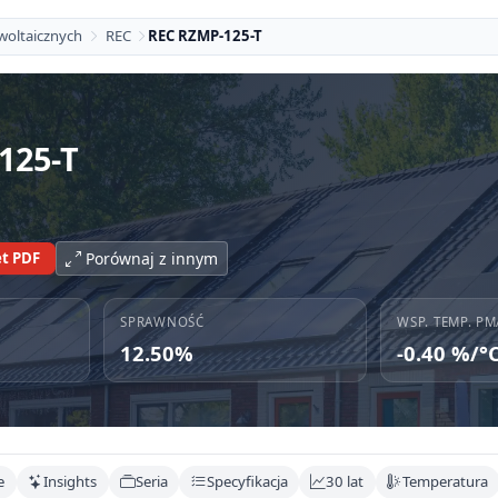
woltaicznych
REC
REC RZMP-125-T
125-T
t PDF
Porównaj z innym
SPRAWNOŚĆ
WSP. TEMP. PM
12.50%
-0.40 %/°
e
Insights
Seria
Specyfikacja
30 lat
Temperatura