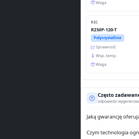
Waga
REC
RZMP-120-T
Polycrystalline
Sprawność
Wsp. temp.
Waga
Często zadawane
odpowiedzi wygenerowane
Jaką gwarancję oferuj
Czym technologia ogn