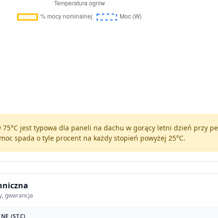
75°C jest typowa dla paneli na dachu w gorący letni dzień przy 
moc spada o tyle procent na każdy stopień powyżej 25°C.
hniczna
y, gwarancja
NE (STC)