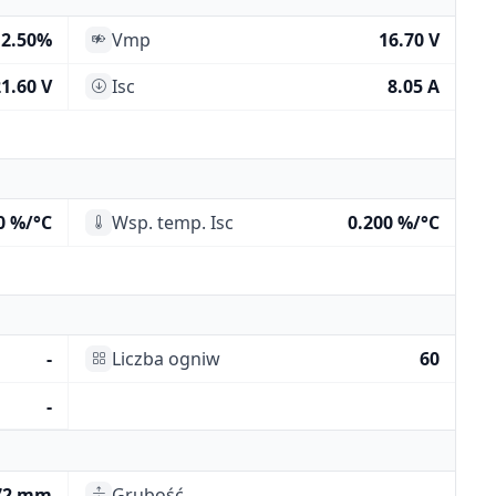
12.50%
Vmp
16.70 V
1.60 V
Isc
8.05 A
0 %/°C
Wsp. temp. Isc
0.200 %/°C
-
Liczba ogniw
60
-
72 mm
Grubość
-