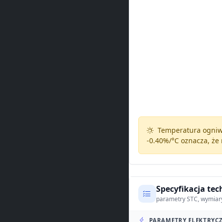
Temperatura ogniw 
-0.40%/°C
oznacza, że 
Specyfikacja tec
parametry STC, wymiar
PARAMETRY ELEKTRYCZ