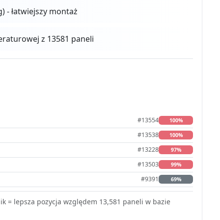
g) - łatwiejszy montaż
aturowej z 13581 paneli
#13554
100%
#13538
100%
#13228
97%
#13503
99%
#9391
69%
k = lepsza pozycja względem 13,581 paneli w bazie