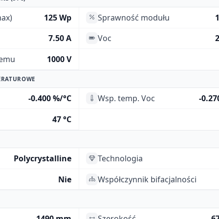
ax)
125 Wp
Sprawność modułu
7.50 A
Voc
2
temu
1000 V
ERATUROWE
-0.400 %/°C
Wsp. temp. Voc
-0.27
47 °C
Polycrystalline
Technologia
Nie
Współczynnik bifacjalności
1490 mm
Szerokość
6