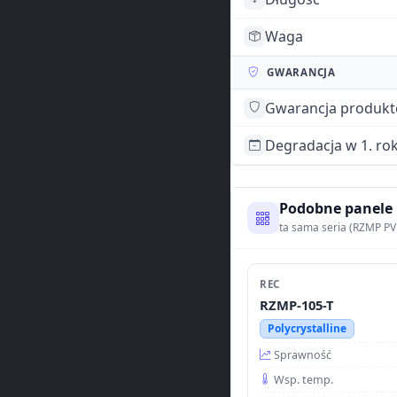
Waga
GWARANCJA
Gwarancja produk
Degradacja w 1. ro
Podobne panele
ta sama seria (RZMP PV
REC
RZMP-105-T
Polycrystalline
Sprawność
Wsp. temp.