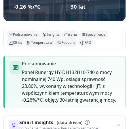
-0.26 %/°C
30 lat
Podsumowanie
Insights
Seria
Specyfikacja
30 lat
Temperatura
Podobne
FAQ
Podsumowanie
Panel Runergy HY-DH132H10-740 o mocy
nominalnej 740 Wp, osiąga sprawność
23.80%, wykonany w technologii HJT, z
współczynnikiem temperaturowym mocy
-0.26%/°C, objęty 30-letnią gwarancją mocy.
Smart insights
(data-driven)
porównanie z panelami w tym samym segmencie