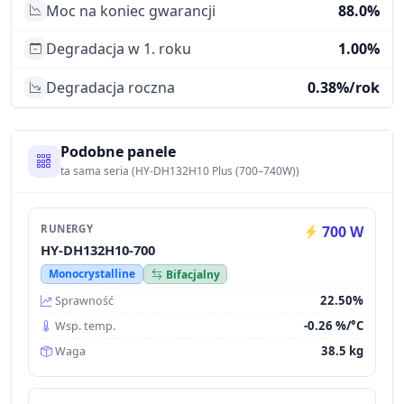
Moc na koniec gwarancji
88.0%
Degradacja w 1. roku
1.00%
Degradacja roczna
0.38%/rok
Podobne panele
ta sama seria (HY-DH132H10 Plus (700–740W))
RUNERGY
700 W
HY-DH132H10-700
Monocrystalline
Bifacjalny
22.50%
Sprawność
-0.26 %/°C
Wsp. temp.
38.5 kg
Waga