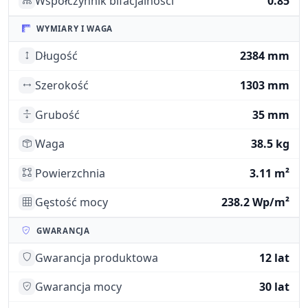
Współczynnik bifacjalności
0.85
WYMIARY I WAGA
Długość
2384 mm
Szerokość
1303 mm
Grubość
35 mm
Waga
38.5 kg
Powierzchnia
3.11 m²
Gęstość mocy
238.2 Wp/m²
GWARANCJA
Gwarancja produktowa
12 lat
Gwarancja mocy
30 lat