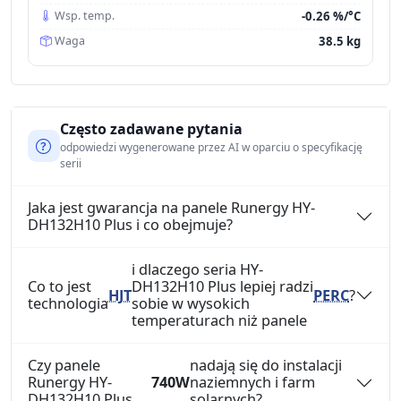
-0.26 %/°C
Wsp. temp.
38.5 kg
Waga
Często zadawane pytania
odpowiedzi wygenerowane przez AI w oparciu o specyfikację
serii
Jaka jest gwarancja na panele Runergy HY-
DH132H10 Plus i co obejmuje?
i dlaczego seria HY-
Co to jest
DH132H10 Plus lepiej radzi
HJT
PERC
?
technologia
sobie w wysokich
temperaturach niż panele
Czy panele
nadają się do instalacji
Runergy HY-
740W
naziemnych i farm
DH132H10 Plus
solarnych?