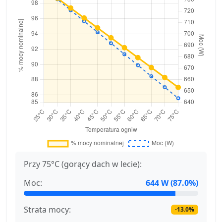
Przy 75°C (gorący dach w lecie):
Moc:
644 W (87.0%)
Strata mocy:
-13.0%