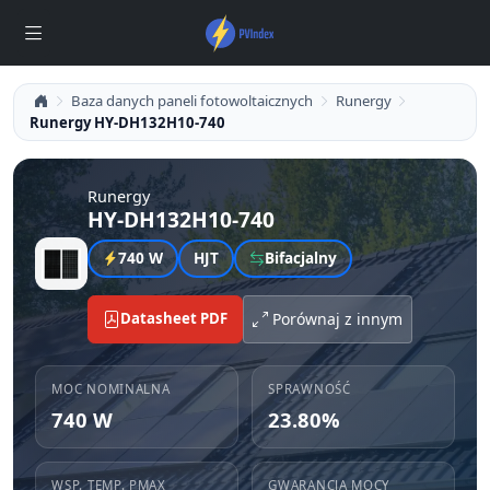
Baza danych paneli fotowoltaicznych
Runergy
Runergy HY-DH132H10-740
Runergy
HY-DH132H10-740
740 W
HJT
Bifacjalny
Datasheet PDF
Porównaj z innym
MOC NOMINALNA
SPRAWNOŚĆ
740 W
23.80%
WSP. TEMP. PMAX
GWARANCJA MOCY