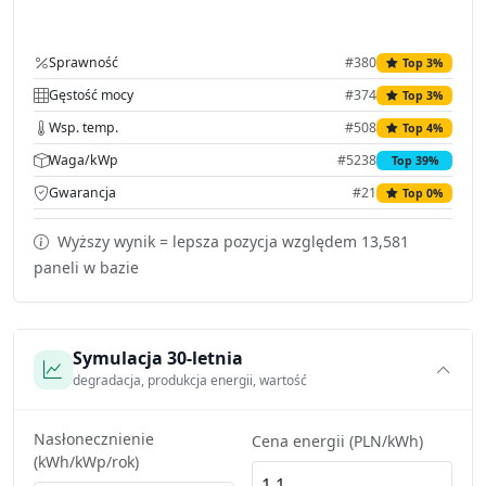
Sprawność
#380
Top 3%
Gęstość mocy
#374
Top 3%
Wsp. temp.
#508
Top 4%
Waga/kWp
#5238
Top 39%
Gwarancja
#21
Top 0%
Wyższy wynik = lepsza pozycja względem 13,581
paneli w bazie
Symulacja 30-letnia
degradacja, produkcja energii, wartość
Nasłonecznienie
Cena energii (PLN/kWh)
(kWh/kWp/rok)