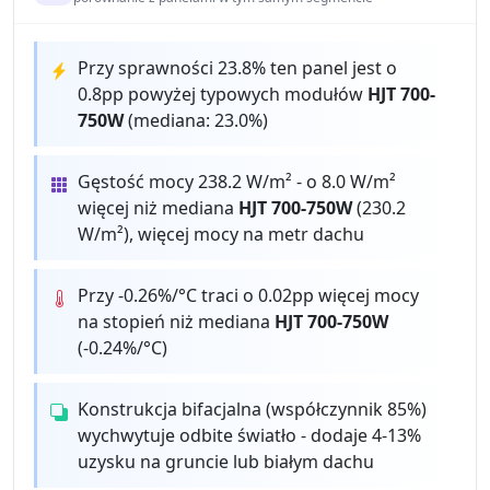
Przy sprawności 23.8% ten panel jest o
0.8pp powyżej typowych modułów
HJT 700-
750W
(mediana: 23.0%)
Gęstość mocy 238.2 W/m² - o 8.0 W/m²
więcej niż mediana
HJT 700-750W
(230.2
W/m²), więcej mocy na metr dachu
Przy -0.26%/°C traci o 0.02pp więcej mocy
na stopień niż mediana
HJT 700-750W
(-0.24%/°C)
Konstrukcja bifacjalna (współczynnik 85%)
wychwytuje odbite światło - dodaje 4-13%
uzysku na gruncie lub białym dachu