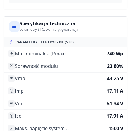
Specyfikacja techniczna
parametry STC, wymiary, gwarancja
PARAMETRY ELEKTRYCZNE (STC)
Moc nominalna (Pmax)
740 Wp
Sprawność modułu
23.80%
Vmp
43.25 V
Imp
17.11 A
Voc
51.34 V
Isc
17.91 A
Maks. napięcie systemu
1500 V