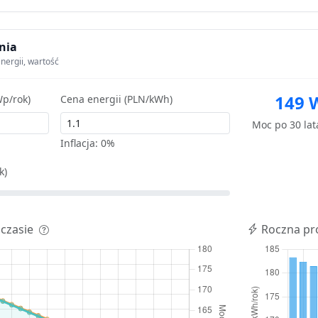
nia
nergii, wartość
149 
p/rok)
Cena energii (PLN/kWh)
Moc po 30 la
Inflacja:
0%
k)
 czasie
Roczna pr