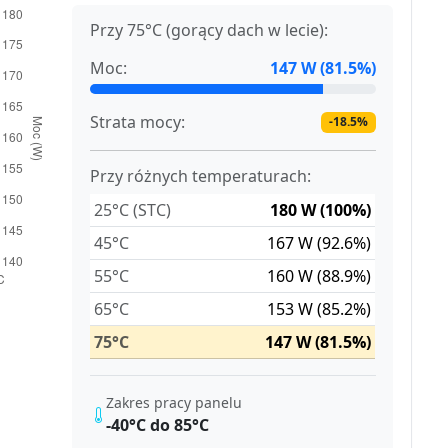
Przy 75°C (gorący dach w lecie):
Moc:
147 W (81.5%)
Strata mocy:
-18.5%
Przy różnych temperaturach:
25°C (STC)
180 W (100%)
45°C
167 W (92.6%)
55°C
160 W (88.9%)
65°C
153 W (85.2%)
75°C
147 W (81.5%)
Zakres pracy panelu
-40°C do 85°C