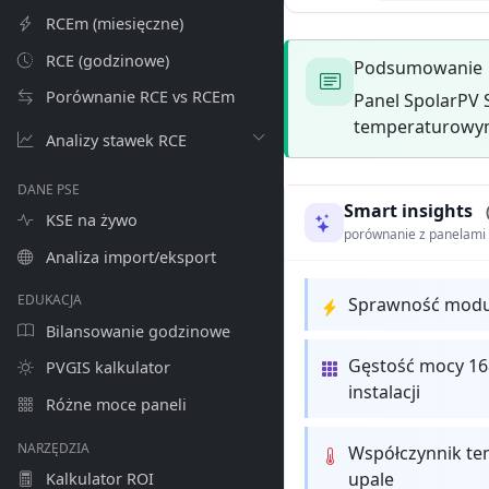
RCEm (miesięczne)
RCE (godzinowe)
Podsumowanie
Porównanie RCE vs RCEm
Panel SpolarPV 
temperaturowym 
Analizy stawek RCE
DANE PSE
Smart insights
KSE na żywo
porównanie z panelam
Analiza import/eksport
EDUKACJA
Sprawność modułu
Bilansowanie godzinowe
Gęstość mocy 16
PVGIS kalkulator
instalacji
Różne moce paneli
NARZĘDZIA
Współczynnik te
upale
Kalkulator ROI