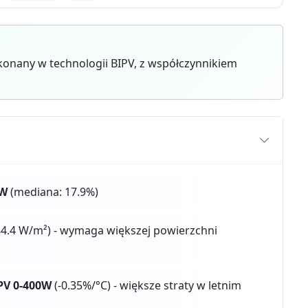
onany w technologii BIPV, z współczynnikiem
0W
(mediana: 17.9%)
4.4 W/m²) - wymaga większej powierzchni
PV 0-400W
(-0.35%/°C) - większe straty w letnim