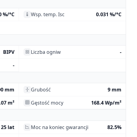
0 %/°C
Wsp. temp. Isc
0.031 %/°C
BIPV
Liczba ogniw
-
-
00 mm
Grubość
9 mm
.07 m²
Gęstość mocy
168.4 Wp/m²
25 lat
Moc na koniec gwarancji
82.5%