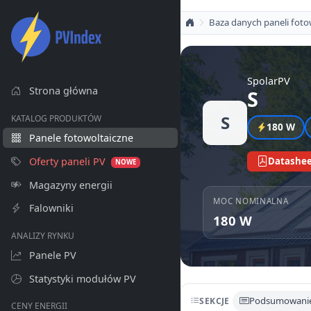
Baza danych paneli foto
SpolarPV
Strona główna
S
S
KATALOG PRODUKTÓW
180 W
Panele fotowoltaiczne
Oferty paneli PV
Datashee
NOWE
Magazyny energii
MOC NOMINALNA
Falowniki
180 W
ANALIZY RYNKU
Panele PV
Statystyki modułów PV
Podsumowani
SEKCJE
CENY ENERGII