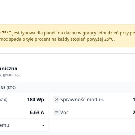
75°C jest typowa dla paneli na dachu w gorący letni dzień przy 
moc spada o tyle procent na każdy stopień powyżej 25°C.
hniczna
y, gwarancja
NE (STC)
ax)
180 Wp
Sprawność modułu
6.63 A
Voc
2
temu
-