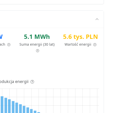
W
5.1 MWh
5.6 tys. PLN
tach
Suma energii (30 lat)
Wartość energii
odukcja energii