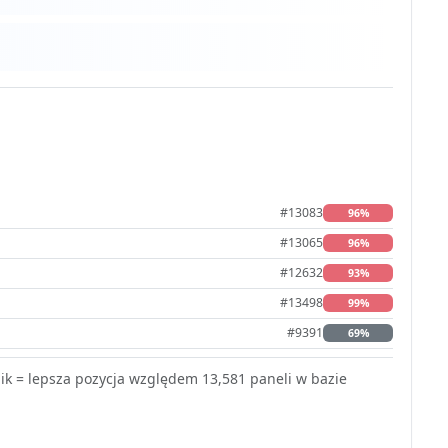
#13083
96%
#13065
96%
#12632
93%
#13498
99%
#9391
69%
k = lepsza pozycja względem 13,581 paneli w bazie