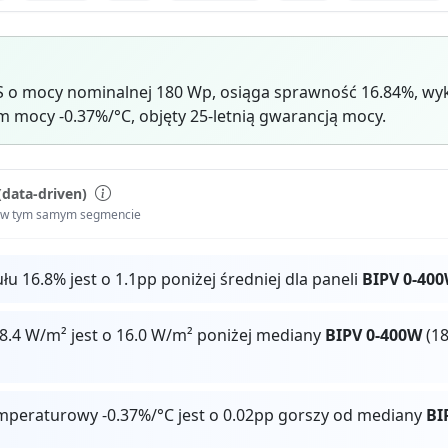
S o mocy nominalnej 180 Wp, osiąga sprawność 16.84%, wyk
mocy -0.37%/°C, objęty 25-letnią gwarancją mocy.
(data-driven)
i w tym samym segmencie
 16.8% jest o 1.1pp poniżej średniej dla paneli
BIPV 0-40
8.4 W/m² jest o 16.0 W/m² poniżej mediany
BIPV 0-400W
(18
mperaturowy -0.37%/°C jest o 0.02pp gorszy od mediany
BI