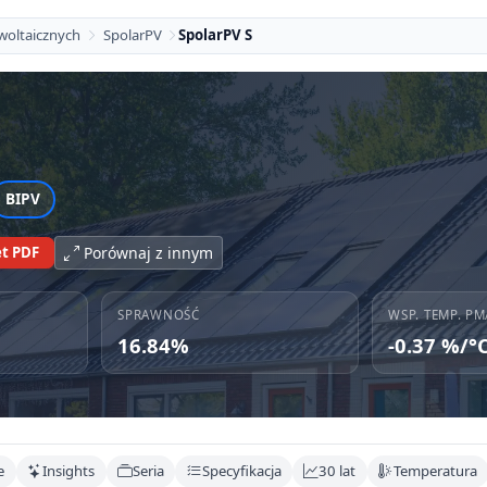
woltaicznych
SpolarPV
SpolarPV S
BIPV
t PDF
Porównaj z innym
SPRAWNOŚĆ
WSP. TEMP. PM
16.84%
-0.37 %/°
e
Insights
Seria
Specyfikacja
30 lat
Temperatura