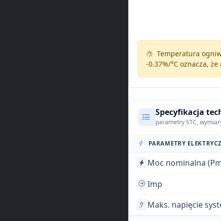
Temperatura ogniw 
-0.37%/°C
oznacza, że 
Specyfikacja tec
parametry STC, wymiar
PARAMETRY ELEKTRYCZ
Moc nominalna (Pm
Imp
Maks. napięcie sys