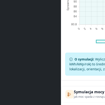
O symulacji:
Wylicz
kWh/kWp/rok) to średni
lokalizacji, orientacji, 
Symulacja mocy
jak moc spada z rosnąc