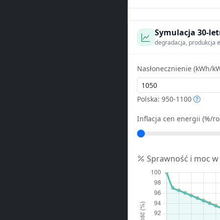
Symulacja 30-let
degradacja, produkcja e
Nasłonecznienie (kWh/kW
Polska: 950-1100
Inflacja cen energii (%/ro
Sprawność i moc w