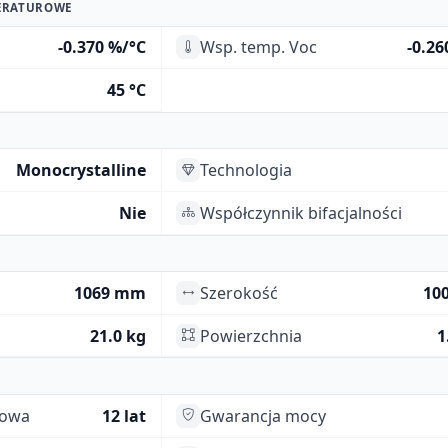
ERATUROWE
-0.370 %/°C
Wsp. temp. Voc
-0.26
45 °C
Monocrystalline
Technologia
Nie
Współczynnik bifacjalności
1069 mm
Szerokość
10
21.0 kg
Powierzchnia
1
towa
12 lat
Gwarancja mocy