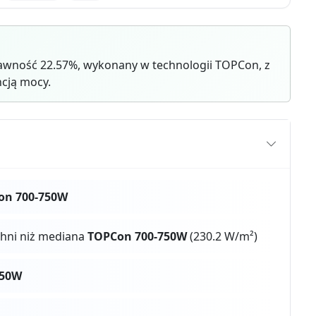
awność 22.57%, wykonany w technologii TOPCon, z
cją mocy.
on 700-750W
chni niż mediana
TOPCon 700-750W
(230.2 W/m²)
750W