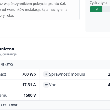
Zysk z tyłu
az współczynnikiem pokrycia gruntu 0.6.
y od warunków instalacji, kąta nachylenia,
Tył
ory roku.
hniczna
y, gwarancja
NE (STC)
ax)
700 Wp
Sprawność modułu
17.31 A
Voc
4
temu
1500 V
ERATUROWE