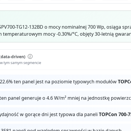
SPV700-TG12-132BD o mocy nominalnej 700 Wp, osiąga spr
 temperaturowym mocy -0.30%/°C, objęty 30-letnią gwaran
(data-driven)
i w tym samym segmencie
 22.6% ten panel jest na poziomie typowych modułów
TOPC
ten panel generuje o 4.6 W/m² mniej na jednostkę powierz
ydajność w gorące dni jest typowa dla paneli
TOPCon 700-
 13581 paneli pod względem sprawności w bazie danych