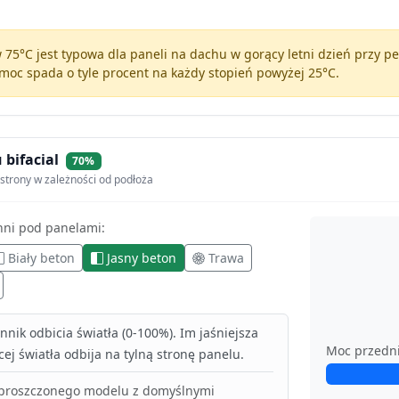
75°C jest typowa dla paneli na dachu w gorący letni dzień przy 
moc spada o tyle procent na każdy stopień powyżej 25°C.
 bifacial
70%
strony w zależności od podłoża
hni pod panelami:
Biały beton
Jasny beton
Trawa
nik odbicia światła (0-100%). Im jaśniejsza
Moc przedn
ej światła odbija na tylną stronę panelu.
uproszczonego modelu z domyślnymi