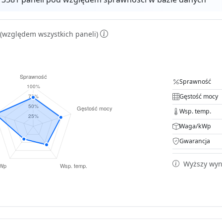
(względem wszystkich paneli)
Sprawność
Gęstość mocy
Wsp. temp.
Waga/kWp
Gwarancja
Wyższy wyni