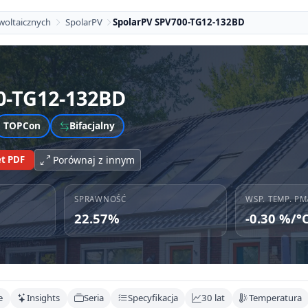
woltaicznych
SpolarPV
SpolarPV SPV700-TG12-132BD
0-TG12-132BD
TOPCon
Bifacjalny
t PDF
Porównaj z innym
SPRAWNOŚĆ
WSP. TEMP. PM
22.57%
-0.30 %/°
e
Insights
Seria
Specyfikacja
30 lat
Temperatura