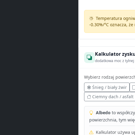
Temperatura ogniw 
-0.30%/°C
oznacza, że 
Kalkulator zysku
dodatkowa moc z tylnej 
Wybierz rodzaj powierzc
Śnieg / biały żwir
Ciemny dach / asfalt
Albedo
to współczyn
powierzchnia, tym więc
Kalkulator używa 