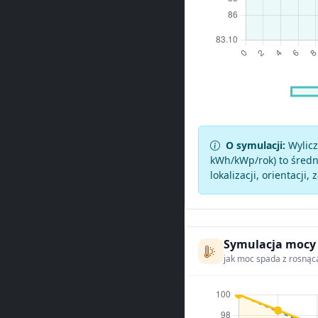
O symulacji:
Wylicz
kWh/kWp/rok) to średni
lokalizacji, orientacji, 
Symulacja mocy
jak moc spada z rosnąc