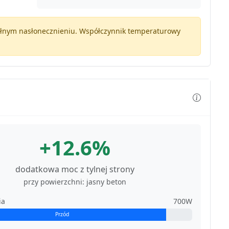
pełnym nasłonecznieniu. Współczynnik temperaturowy
+12.6%
dodatkowa moc z tylnej strony
przy powierzchni: jasny beton
ia
700W
Przód