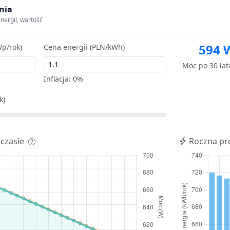
nia
nergii, wartość
594 
p/rok)
Cena energii (PLN/kWh)
Moc po 30 la
Inflacja:
0%
k)
 czasie
Roczna pr