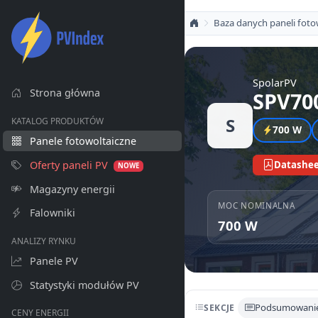
Baza danych paneli foto
SpolarPV
Strona główna
SPV70
S
KATALOG PRODUKTÓW
700 W
Panele fotowoltaiczne
Oferty paneli PV
Datashee
NOWE
Magazyny energii
MOC NOMINALNA
Falowniki
700 W
ANALIZY RYNKU
Panele PV
Statystyki modułów PV
Podsumowani
SEKCJE
CENY ENERGII