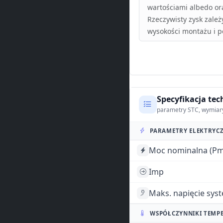
wartościami albedo or
Rzeczywisty zysk zależ
wysokości montażu i p
Specyfikacja tec
parametry STC, wymiar
PARAMETRY ELEKTRYCZ
Moc nominalna (Pm
Imp
Maks. napięcie sys
WSPÓŁCZYNNIKI TEMP