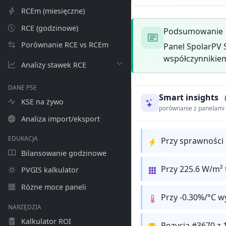
RCEm (miesięczne)
RCE (godzinowe)
Podsumowanie
Porównanie RCE vs RCEm
Panel SpolarPV 
współczynnikiem
Analizy stawek RCE
DANE PSE
Smart insights
KSE na żywo
porównanie z panelam
Analiza import/eksport
EDUKACJA
Przy sprawności
Bilansowanie godzinowe
Przy 225.6 W/m² 
PVGIS kalkulator
Różne moce paneli
Przy -0.30%/°C w
NARZĘDZIA
Kalkulator ROI
Pozycja #3670 z