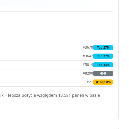
#3670
Top 27%
#3647
Top 27%
#5814
Top 43%
#8200
60%
#21
Top 0%
k = lepsza pozycja względem 13,581 paneli w bazie