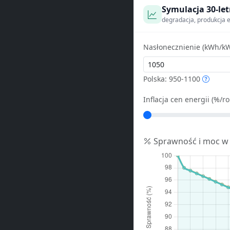
Symulacja 30-let
degradacja, produkcja e
Nasłonecznienie (kWh/kW
Polska: 950-1100
Inflacja cen energii (%/ro
Sprawność i moc w