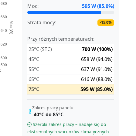
Moc:
595 W (85.0%)
Strata mocy:
-15.0%
Przy różnych temperaturach:
25°C (STC)
700 W (100%)
45°C
658 W (94.0%)
55°C
637 W (91.0%)
65°C
616 W (88.0%)
75°C
595 W (85.0%)
Zakres pracy panelu
-40°C do 85°C
Szeroki zakres pracy – nadaje się do
ekstremalnych warunków klimatycznych