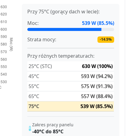
Przy 75°C (gorący dach w lecie):
Moc:
539 W (85.5%)
Strata mocy:
-14.5%
Przy różnych temperaturach:
25°C (STC)
630 W (100%)
45°C
593 W (94.2%)
55°C
575 W (91.3%)
65°C
557 W (88.4%)
75°C
539 W (85.5%)
Zakres pracy panelu
-40°C do 85°C