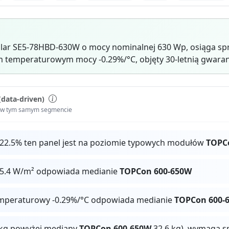
lar SE5-78HBD-630W o mocy nominalnej 630 Wp, osiąga sp
 temperaturowym mocy -0.29%/°C, objęty 30-letnią gwaran
(data-driven)
i w tym samym segmencie
 22.5% ten panel jest na poziomie typowych modułów
TOPC
25.4 W/m² odpowiada medianie
TOPCon 600-650W
mperaturowy -0.29%/°C odpowiada medianie
TOPCon 600-
9 kg powyżej mediany
TOPCon 600-650W
32.6 kg), wymaga s