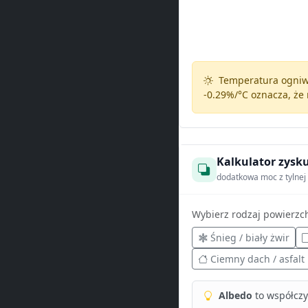
Temperatura ogniw 
-0.29%/°C
oznacza, że 
Kalkulator zysku
dodatkowa moc z tylnej 
Wybierz rodzaj powierzc
Śnieg / biały żwir
Ciemny dach / asfalt
Albedo
to współczyn