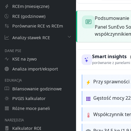
RCEm (miesięczne)
RCE (godzinowe)
Podsumowanie
Porównanie RCE vs RCEm
Panel SunEvo So
współczynnikiem
Analizy stawek RCE
DANE PSE
Smart insights
KSE na żywo
porównanie z panelam
Analiza import/eksport
EDUKACJA
Przy sprawności
Bilansowanie godzinowe
Gęstość mocy 2
PVGIS kalkulator
Różne moce paneli
Współczynnik te
NARZĘDZIA
Kalkulator ROI
Przy 34.5 kg (1.