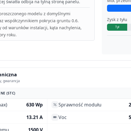
Moc przedn
ej światła odbija na tylną stronę panelu.
uproszczonego modelu z domyślnymi
Zysk z tyłu
az współczynnikiem pokrycia gruntu 0.6.
y od warunków instalacji, kąta nachylenia,
Tył
ory roku.
hniczna
y, gwarancja
NE (STC)
ax)
630 Wp
Sprawność modułu
13.21 A
Voc
5
temu
1500 V