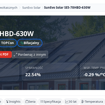
woltaicznych
SunEvo Solar
SunEvo Solar SE5-78HBD-630W
8HBD-630W
TOPCon
Bifacjalny
t PDF
Porównaj z innym
SPRAWNOŚĆ
WSP. TEMP. PM
22.54%
-0.29 %/°
e
Insights
Seria
Specyfikacja
30 lat
Temperatura