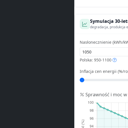
Symulacja 30-let
degradacja, produkcja e
Nasłonecznienie (kWh/kW
Polska: 950-1100
Inflacja cen energii (%/ro
Sprawność i moc w