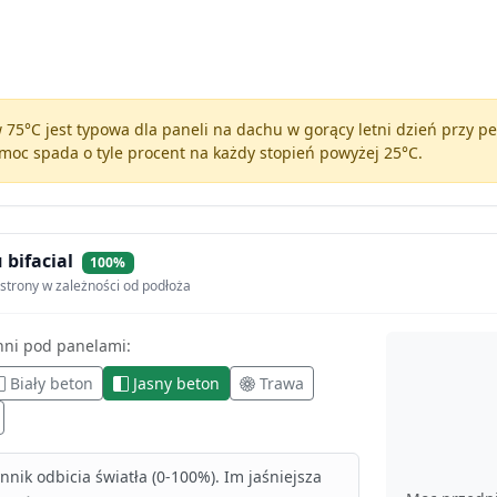
75°C jest typowa dla paneli na dachu w gorący letni dzień przy 
moc spada o tyle procent na każdy stopień powyżej 25°C.
 bifacial
100%
strony w zależności od podłoża
hni pod panelami:
Biały beton
Jasny beton
Trawa
nik odbicia światła (0-100%). Im jaśniejsza