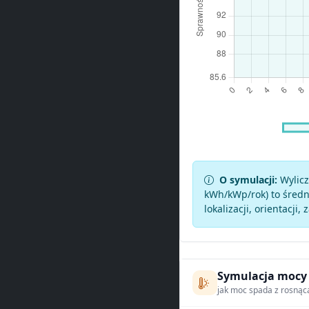
O symulacji:
Wylicz
kWh/kWp/rok) to średni
lokalizacji, orientacji, 
Symulacja mocy
jak moc spada z rosnąc