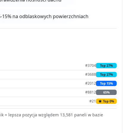
o 5-15% na odblaskowych powierzchniach
#3704
Top 27%
#3688
Top 27%
#2012
Top 15%
#8812
65%
#21
Top 0%
k = lepsza pozycja względem 13,581 paneli w bazie