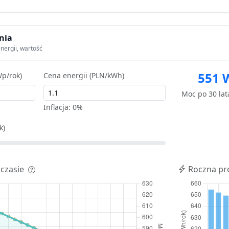
nia
nergii, wartość
551 
p/rok)
Cena energii (PLN/kWh)
Moc po 30 la
Inflacja:
0%
k)
 czasie
Roczna pr