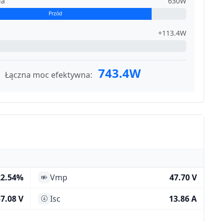
ia
630W
Przód
+113.4W
743.4W
Łączna moc efektywna:
22.54%
Vmp
47.70 V
7.08 V
Isc
13.86 A