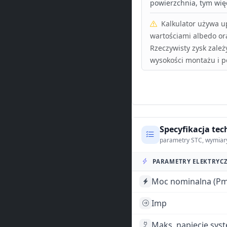
powierzchnia, tym więc
Kalkulator używa 
wartościami albedo or
Rzeczywisty zysk zależ
wysokości montażu i p
Specyfikacja tec
parametry STC, wymiar
PARAMETRY ELEKTRYCZ
Moc nominalna (Pm
Imp
Maks. napięcie sys