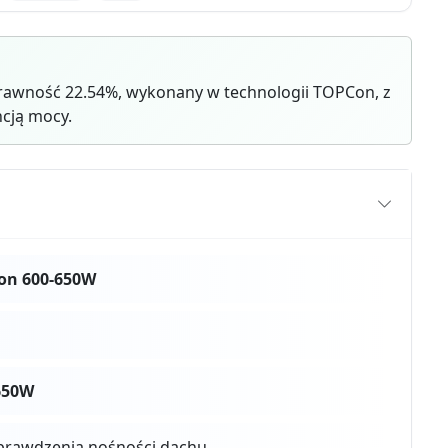
rawność 22.54%, wykonany w technologii TOPCon, z
cją mocy.
on 600-650W
650W
prawdzenia nośności dachu