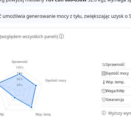
ć umożliwia generowanie mocy z tyłu, zwiększając uzysk 
(względem wszystkich paneli)
Sprawność
Gęstość mocy
Wsp. temp.
Waga/kWp
Gwarancja
Wyższy wyni