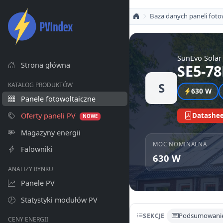
Baza danych paneli foto
SunEvo Solar
Strona główna
SE5-7
S
KATALOG PRODUKTÓW
630 W
Panele fotowoltaiczne
Oferty paneli PV
Datashee
NOWE
Magazyny energii
MOC NOMINALNA
Falowniki
630 W
ANALIZY RYNKU
Panele PV
Statystyki modułów PV
Podsumowani
SEKCJE
CENY ENERGII