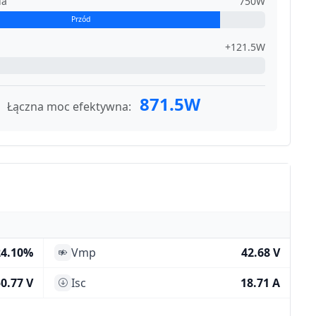
ia
750W
Przód
+121.5W
871.5W
Łączna moc efektywna:
24.10%
Vmp
42.68 V
0.77 V
Isc
18.71 A