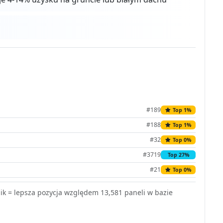
#189
Top 1%
#188
Top 1%
#32
Top 0%
#3719
Top 27%
#21
Top 0%
k = lepsza pozycja względem 13,581 paneli w bazie