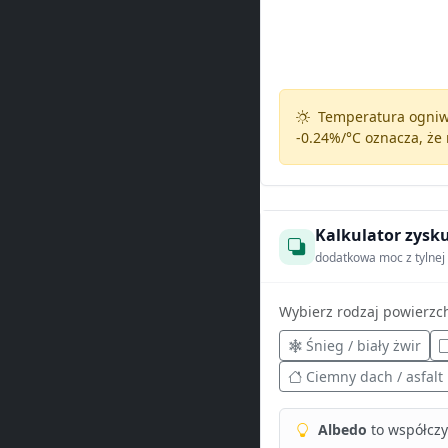
Temperatura ogniw 
-0.24%/°C
oznacza, że 
Kalkulator zysku
dodatkowa moc z tylnej 
Wybierz rodzaj powierzc
Śnieg / biały żwir
Ciemny dach / asfalt
Albedo
to współczyn