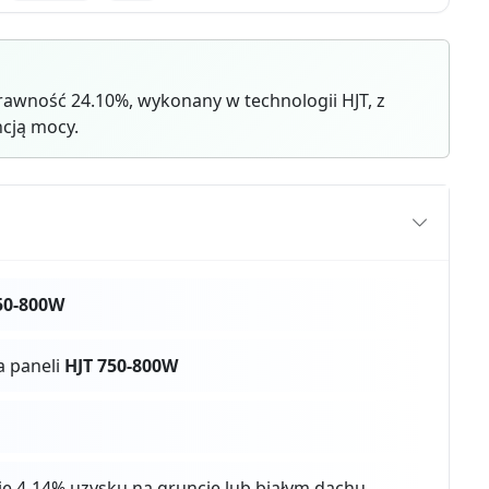
awność 24.10%, wykonany w technologii HJT, z
cją mocy.
50-800W
a paneli
HJT 750-800W
aje 4-14% uzysku na gruncie lub białym dachu