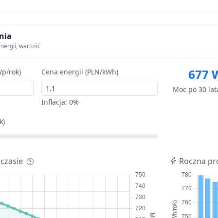
nia
nergii, wartość
677 
p/rok)
Cena energii (PLN/kWh)
Moc po 30 la
Inflacja:
0%
k)
 czasie
Roczna pr