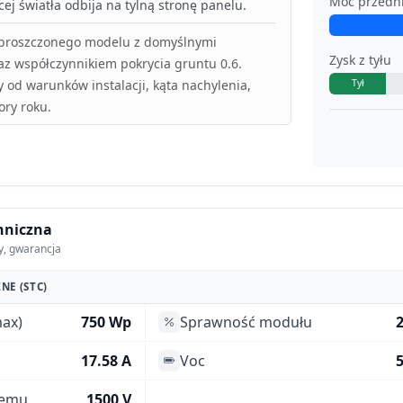
Moc przedn
ej światła odbija na tylną stronę panelu.
uproszczonego modelu z domyślnymi
Zysk z tyłu
az współczynnikiem pokrycia gruntu 0.6.
y od warunków instalacji, kąta nachylenia,
Tył
ory roku.
hniczna
y, gwarancja
NE (STC)
ax)
750 Wp
Sprawność modułu
17.58 A
Voc
5
temu
1500 V