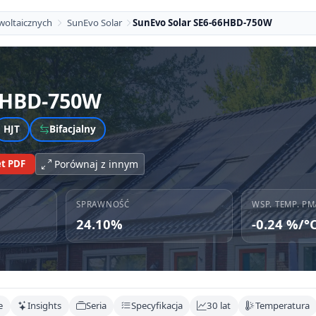
woltaicznych
SunEvo Solar
SunEvo Solar SE6-66HBD-750W
6HBD-750W
HJT
Bifacjalny
t PDF
Porównaj z innym
SPRAWNOŚĆ
WSP. TEMP. PM
24.10%
-0.24 %/°
e
Insights
Seria
Specyfikacja
30 lat
Temperatura