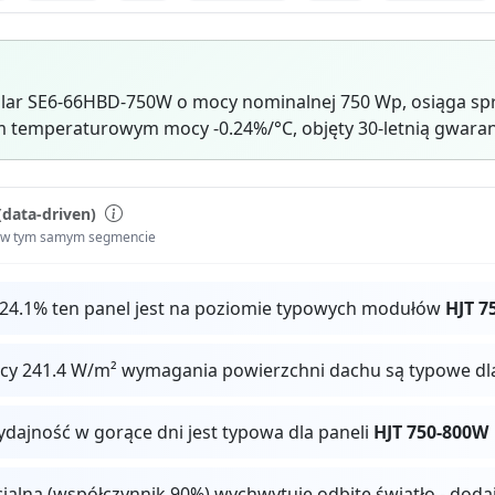
lar SE6-66HBD-750W o mocy nominalnej 750 Wp, osiąga spr
 temperaturowym mocy -0.24%/°C, objęty 30-letnią gwaran
(data-driven)
i w tym samym segmencie
 24.1% ten panel jest na poziomie typowych modułów
HJT 7
ocy 241.4 W/m² wymagania powierzchni dachu są typowe dl
ydajność w gorące dni jest typowa dla paneli
HJT 750-800W
cjalna (współczynnik 90%) wychwytuje odbite światło - dod