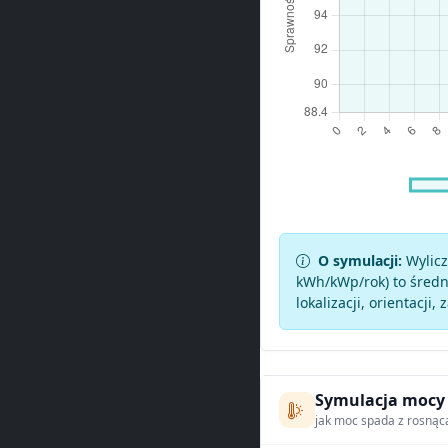
O symulacji:
Wylicz
kWh/kWp/rok) to średni
lokalizacji, orientacji, 
Symulacja mocy
jak moc spada z rosnąc