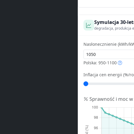
Symulacja 30-let
degradacja, produkcja e
Nasłonecznienie (kWh/kW
Polska: 950-1100
Inflacja cen energii (%/ro
Sprawność i moc w