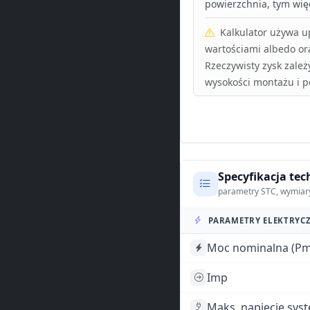
powierzchnia, tym więc
Kalkulator używa 
wartościami albedo or
Rzeczywisty zysk zależ
wysokości montażu i p
Specyfikacja tec
parametry STC, wymiar
PARAMETRY ELEKTRYCZ
Moc nominalna (Pm
Imp
Maks. napięcie sys