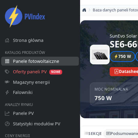
Baza danych paneli foto
SunEvo Solar
Strona główna
SE6-6
KATALOG PRODUKTÓW
750 W
Panele fotowoltaiczne
Oferty paneli PV
Datashee
NOWE
Magazyny energii
MOC NOMINALNA
Falowniki
750 W
ANALIZY RYNKU
Panele PV
Statystyki modułów PV
Podsumowani
SEKCJE
CENY ENERGII