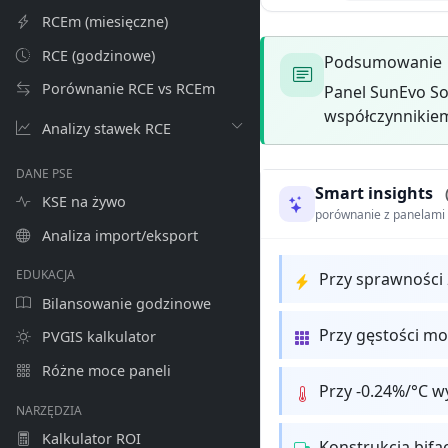
RCEm (miesięczne)
RCE (godzinowe)
Podsumowanie
Porównanie RCE vs RCEm
Panel SunEvo So
współczynnikiem
Analizy stawek RCE
DANE PSE
Smart insights
KSE na żywo
porównanie z panelam
Analiza import/eksport
EDUKACJA
Przy sprawności
Bilansowanie godzinowe
Przy gęstości m
PVGIS kalkulator
Różne moce paneli
Przy -0.24%/°C w
NARZĘDZIA
Kalkulator ROI
Konstrukcja bifa