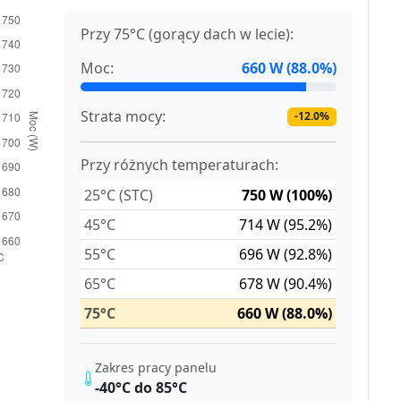
Przy 75°C (gorący dach w lecie):
Moc:
660 W (88.0%)
Strata mocy:
-12.0%
Przy różnych temperaturach:
25°C (STC)
750 W (100%)
45°C
714 W (95.2%)
55°C
696 W (92.8%)
65°C
678 W (90.4%)
75°C
660 W (88.0%)
Zakres pracy panelu
-40°C do 85°C