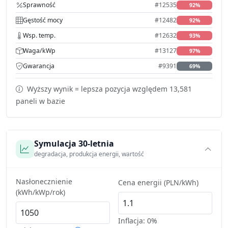
Sprawność
#12535
92%
Gęstość mocy
#12482
92%
Wsp. temp.
#12632
93%
Waga/kWp
#13127
97%
Gwarancja
#9391
69%
Wyższy wynik = lepsza pozycja względem 13,581
paneli w bazie
Symulacja 30-letnia
degradacja, produkcja energii, wartość
Nasłonecznienie
Cena energii (PLN/kWh)
(kWh/kWp/rok)
Inflacja:
0%