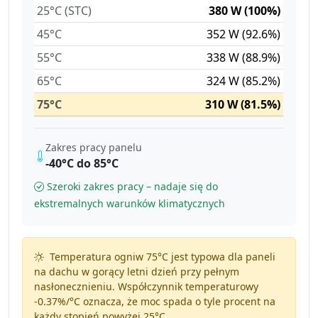
25°C (STC)
380 W (100%)
45°C
352 W (92.6%)
55°C
338 W (88.9%)
65°C
324 W (85.2%)
75°C
310 W (81.5%)
Zakres pracy panelu
-40°C do 85°C
Szeroki zakres pracy – nadaje się do
ekstremalnych warunków klimatycznych
Temperatura ogniw 75°C jest typowa dla paneli
na dachu w gorący letni dzień przy pełnym
nasłonecznieniu. Współczynnik temperaturowy
-0.37%/°C
oznacza, że moc spada o tyle procent na
każdy stopień powyżej 25°C.