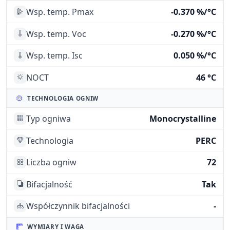
Wsp. temp. Pmax
-0.370 %/°C
Wsp. temp. Voc
-0.270 %/°C
Wsp. temp. Isc
0.050 %/°C
NOCT
46 °C
TECHNOLOGIA OGNIW
Typ ogniwa
Monocrystalline
Technologia
PERC
Liczba ogniw
72
Bifacjalność
Tak
Współczynnik bifacjalności
-
WYMIARY I WAGA