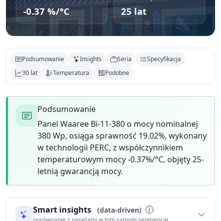
-0.37 %/°C
25 lat
Podsumowanie
Insights
Seria
Specyfikacja
30 lat
Temperatura
Podobne
Podsumowanie
Panel Waaree Bi-11-380 o mocy nominalnej
380 Wp, osiąga sprawność 19.02%, wykonany
w technologii PERC, z współczynnikiem
temperaturowym mocy -0.37%/°C, objęty 25-
letnią gwarancją mocy.
Smart insights
(data-driven)
porównanie z panelami w tym samym segmencie