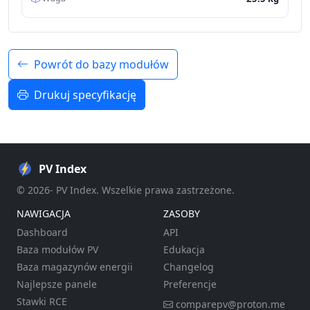
Powrót do bazy modułów
Drukuj specyfikację
PV Index
© 2026- PV Index. Wszelkie prawa zastrzeżone.
NAWIGACJA
ZASOBY
Dashboard
API
Baza modułów PV
Edukacja
Baza magazynów energii
Changelog
Najlepsze panele
Preferencje
Stawki RCE
comparepv@proton.me