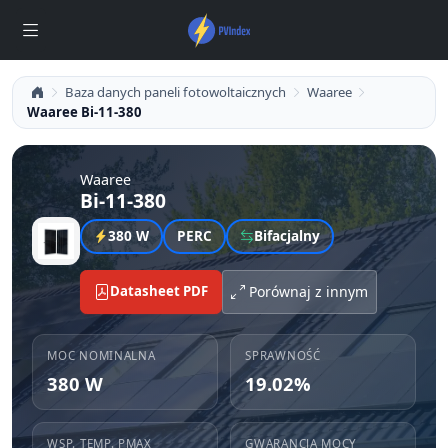
Baza danych paneli fotowoltaicznych
Waaree
Waaree Bi-11-380
Waaree
Bi-11-380
380 W
PERC
Bifacjalny
Datasheet PDF
Porównaj z innym
MOC NOMINALNA
SPRAWNOŚĆ
380 W
19.02%
WSP. TEMP. PMAX
GWARANCJA MOCY