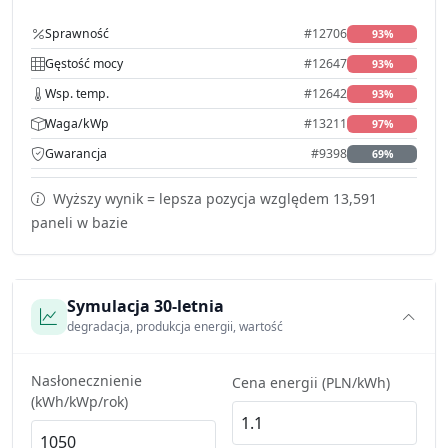
Sprawność
#12706
93%
Gęstość mocy
#12647
93%
Wsp. temp.
#12642
93%
Waga/kWp
#13211
97%
Gwarancja
#9398
69%
Wyższy wynik = lepsza pozycja względem 13,591
paneli w bazie
Symulacja 30-letnia
degradacja, produkcja energii, wartość
Nasłonecznienie
Cena energii (PLN/kWh)
(kWh/kWp/rok)