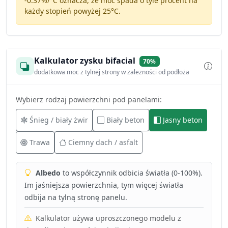
-0.37%/°C
oznacza, że moc spada o tyle procent na
każdy stopień powyżej 25°C.
Kalkulator zysku bifacial
70%
dodatkowa moc z tylnej strony w zależności od podłoża
Wybierz rodzaj powierzchni pod panelami:
Śnieg / biały żwir
Biały beton
Jasny beton
Trawa
Ciemny dach / asfalt
Albedo
to współczynnik odbicia światła (0-100%).
Im jaśniejsza powierzchnia, tym więcej światła
odbija na tylną stronę panelu.
Kalkulator używa uproszczonego modelu z