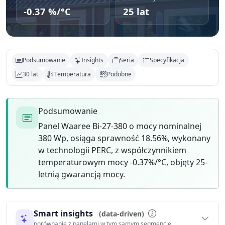
-0.37 %/°C
25 lat
Podsumowanie
Insights
Seria
Specyfikacja
30 lat
Temperatura
Podobne
Podsumowanie
Panel Waaree Bi-27-380 o mocy nominalnej
380 Wp, osiąga sprawność 18.56%, wykonany
w technologii PERC, z współczynnikiem
temperaturowym mocy -0.37%/°C, objęty 25-
letnią gwarancją mocy.
Smart insights
(data-driven)
porównanie z panelami w tym samym segmencie