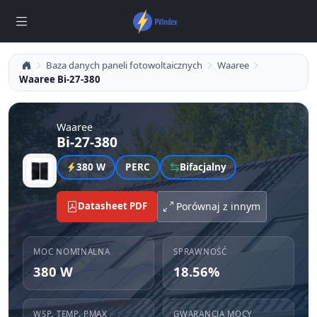
Baza danych paneli fotowoltaicznych
Waaree
Waaree Bi-27-380
Waaree
Bi-27-380
380 W
PERC
Bifacjalny
Datasheet PDF
Porównaj z innym
MOC NOMINALNA
SPRAWNOŚĆ
380 W
18.56%
WSP. TEMP. PMAX
GWARANCJA MOCY