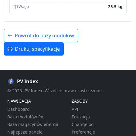
25.5 kg
Waga
Powrót do bazy modułów
Drukuj specyfikację
PV Index
© 2026- PV Index. Wszelkie prawa zastrzeżone.
NAWIGACJA
ZASOBY
Dashboard
API
Baza modułów PV
Edukacja
Baza magazynów energii
Changelog
Najlepsze panele
Preferencje