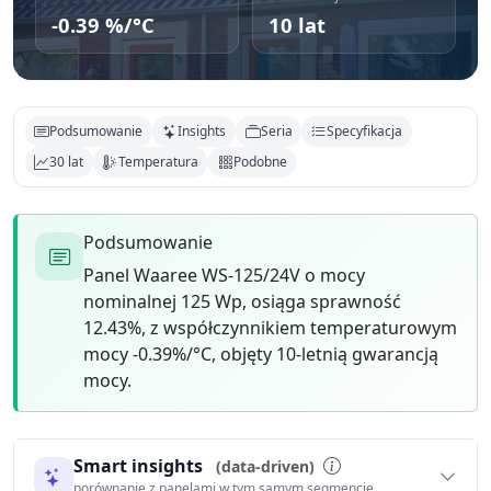
-0.39 %/°C
10 lat
Podsumowanie
Insights
Seria
Specyfikacja
30 lat
Temperatura
Podobne
Podsumowanie
Panel Waaree WS-125/24V o mocy
nominalnej 125 Wp, osiąga sprawność
12.43%, z współczynnikiem temperaturowym
mocy -0.39%/°C, objęty 10-letnią gwarancją
mocy.
Smart insights
(data-driven)
porównanie z panelami w tym samym segmencie