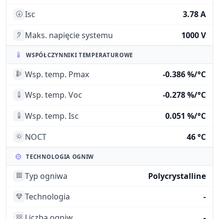
Isc
3.78 A
Maks. napięcie systemu
1000 V
WSPÓŁCZYNNIKI TEMPERATUROWE
Wsp. temp. Pmax
-0.386 %/°C
Wsp. temp. Voc
-0.278 %/°C
Wsp. temp. Isc
0.051 %/°C
NOCT
46 °C
TECHNOLOGIA OGNIW
Typ ogniwa
Polycrystalline
Technologia
-
Liczba ogniw
-