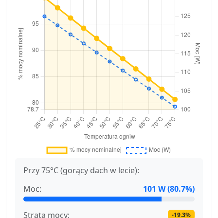
Przy 75°C (gorący dach w lecie):
Moc:
101 W (80.7%)
Strata mocy:
-19.3%