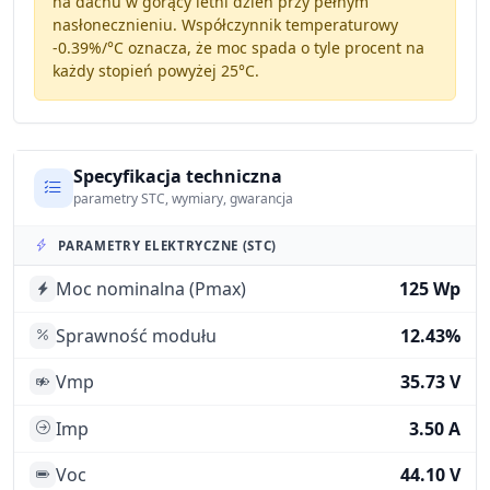
na dachu w gorący letni dzień przy pełnym
nasłonecznieniu. Współczynnik temperaturowy
-0.39%/°C
oznacza, że moc spada o tyle procent na
każdy stopień powyżej 25°C.
Specyfikacja techniczna
parametry STC, wymiary, gwarancja
PARAMETRY ELEKTRYCZNE (STC)
Moc nominalna (Pmax)
125 Wp
Sprawność modułu
12.43%
Vmp
35.73 V
Imp
3.50 A
Voc
44.10 V