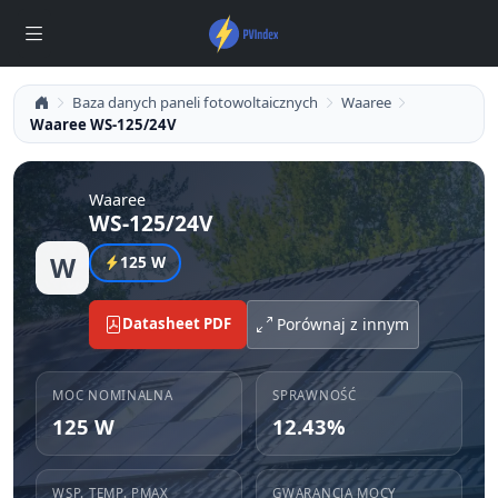
Baza danych paneli fotowoltaicznych
Waaree
Waaree WS-125/24V
Waaree
WS-125/24V
W
125 W
Datasheet PDF
Porównaj z innym
MOC NOMINALNA
SPRAWNOŚĆ
125 W
12.43%
WSP. TEMP. PMAX
GWARANCJA MOCY