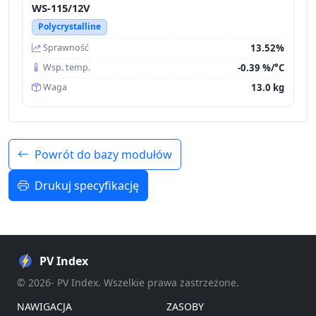
WS-115/12V
Polycrystalline
13.52%
Sprawność
-0.39 %/°C
Wsp. temp.
13.0 kg
Waga
Powrót do bazy modułów
Drukuj specyfikację
PV Index
© 2026- PV Index. Wszelkie prawa zastrzeżone.
NAWIGACJA
ZASOBY