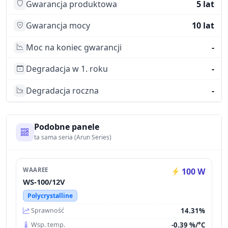
Gwarancja produktowa
5 lat
Gwarancja mocy
10 lat
Moc na koniec gwarancji
-
Degradacja w 1. roku
-
Degradacja roczna
-
Podobne panele
ta sama seria (Arun Series)
WAAREE
100 W
WS-100/12V
Polycrystalline
14.31%
Sprawność
-0.39 %/°C
Wsp. temp.