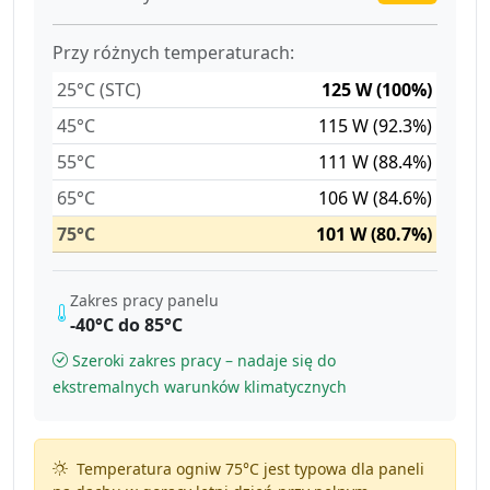
Przy różnych temperaturach:
25°C (STC)
125 W (100%)
45°C
115 W (92.3%)
55°C
111 W (88.4%)
65°C
106 W (84.6%)
75°C
101 W (80.7%)
Zakres pracy panelu
-40°C do 85°C
Szeroki zakres pracy – nadaje się do
ekstremalnych warunków klimatycznych
Temperatura ogniw 75°C jest typowa dla paneli