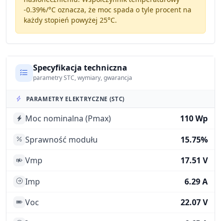
-0.39%/°C
oznacza, że moc spada o tyle procent na
każdy stopień powyżej 25°C.
Specyfikacja techniczna
parametry STC, wymiary, gwarancja
PARAMETRY ELEKTRYCZNE (STC)
Moc nominalna (Pmax)
110 Wp
Sprawność modułu
15.75%
Vmp
17.51 V
Imp
6.29 A
Voc
22.07 V