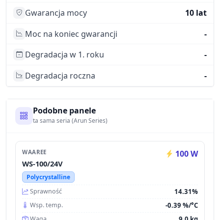
Gwarancja mocy
10 lat
Moc na koniec gwarancji
-
Degradacja w 1. roku
-
Degradacja roczna
-
Podobne panele
ta sama seria (Arun Series)
WAAREE
100 W
WS-100/24V
Polycrystalline
14.31%
Sprawność
-0.39 %/°C
Wsp. temp.
9.0 kg
Waga