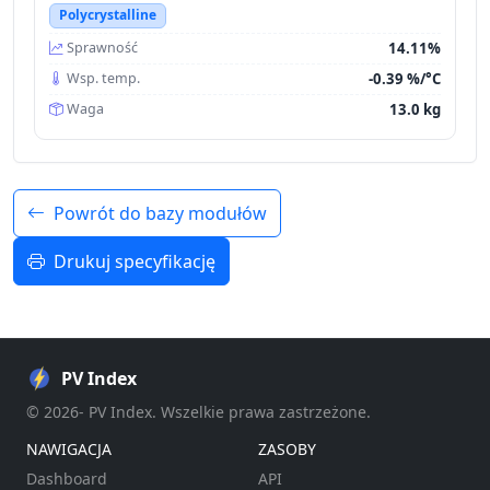
Polycrystalline
14.11%
Sprawność
-0.39 %/°C
Wsp. temp.
13.0 kg
Waga
Powrót do bazy modułów
Drukuj specyfikację
PV Index
© 2026- PV Index. Wszelkie prawa zastrzeżone.
NAWIGACJA
ZASOBY
Dashboard
API