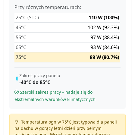
Przy różnych temperaturach:
25°C (STC)
110 W (100%)
45°C
102 W (92.3%)
55°C
97 W (88.4%)
65°C
93 W (84.6%)
75°C
89 W (80.7%)
Zakres pracy panelu
-40°C do 85°C
Szeroki zakres pracy – nadaje się do
ekstremalnych warunków klimatycznych
Temperatura ogniw 75°C jest typowa dla paneli
na dachu w gorący letni dzień przy pełnym
nasłonecznieniu. Współczynnik temperaturowy