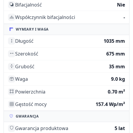
Bifacjalność
Nie
Współczynnik bifacjalności
-
WYMIARY I WAGA
Długość
1035 mm
Szerokość
675 mm
Grubość
35 mm
Waga
9.0 kg
Powierzchnia
0.70 m²
Gęstość mocy
157.4 Wp/m²
GWARANCJA
Gwarancja produktowa
5 lat