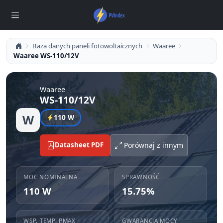
Baza danych paneli fotowoltaicznych
Waaree
Waaree WS-110/12V
Waaree
WS-110/12V
W
110 W
Datasheet PDF
Porównaj z innym
MOC NOMINALNA
SPRAWNOŚĆ
110 W
15.75%
WSP. TEMP. PMAX
GWARANCJA MOCY