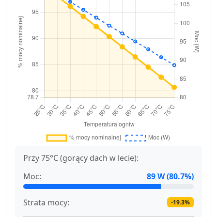
Przy 75°C (gorący dach w lecie):
Moc:
89 W (80.7%)
Strata mocy:
-19.3%