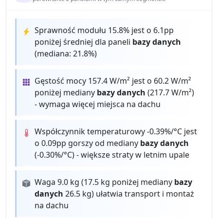
Sprawność modułu 15.8% jest o 6.1pp
poniżej średniej dla paneli
bazy danych
(mediana: 21.8%)
Gęstość mocy 157.4 W/m² jest o 60.2 W/m²
poniżej mediany
bazy danych
(217.7 W/m²)
- wymaga więcej miejsca na dachu
Współczynnik temperaturowy -0.39%/°C jest
o 0.09pp gorszy od mediany
bazy danych
(-0.30%/°C) - większe straty w letnim upale
Waga 9.0 kg (17.5 kg poniżej mediany
bazy
danych
26.5 kg) ułatwia transport i montaż
na dachu