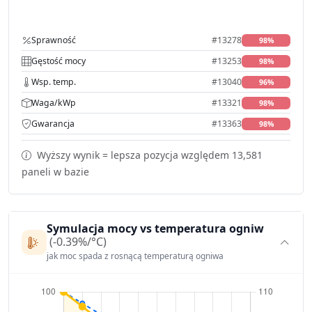
Sprawność
#13278
98%
Gęstość mocy
#13253
98%
Wsp. temp.
#13040
96%
Waga/kWp
#13321
98%
Gwarancja
#13363
98%
Wyższy wynik = lepsza pozycja względem 13,581
paneli w bazie
Symulacja mocy vs temperatura ogniw
(-0.39%/°C)
jak moc spada z rosnącą temperaturą ogniwa