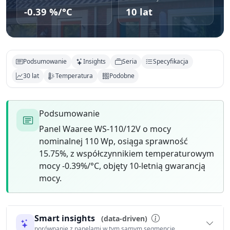
-0.39 %/°C
10 lat
Podsumowanie
Insights
Seria
Specyfikacja
30 lat
Temperatura
Podobne
Podsumowanie
Panel Waaree WS-110/12V o mocy
nominalnej 110 Wp, osiąga sprawność
15.75%, z współczynnikiem temperaturowym
mocy -0.39%/°C, objęty 10-letnią gwarancją
mocy.
Smart insights
(data-driven)
porównanie z panelami w tym samym segmencie