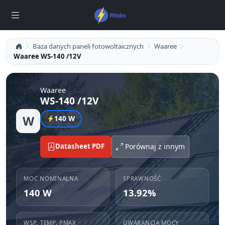
Baza danych paneli fotowoltaicznych
Waaree
Waaree WS-140 /12V
Waaree
WS-140 /12V
W
140 W
Datasheet PDF
Porównaj z innym
MOC NOMINALNA
SPRAWNOŚĆ
140 W
13.92%
WSP. TEMP. PMAX
GWARANCJA MOCY