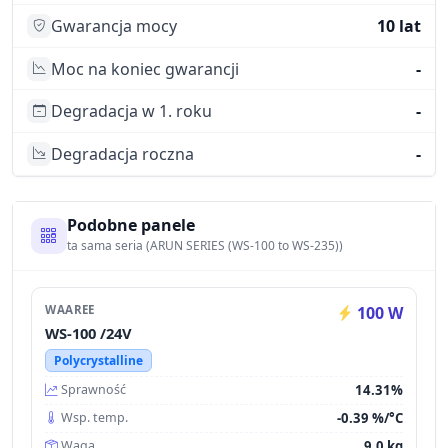
Gwarancja mocy
10 lat
Moc na koniec gwarancji
-
Degradacja w 1. roku
-
Degradacja roczna
-
Podobne panele
ta sama seria (ARUN SERIES (WS-100 to WS-235))
WAAREE
100 W
WS-100 /24V
Polycrystalline
14.31%
Sprawność
-0.39 %/°C
Wsp. temp.
9.0 kg
Waga