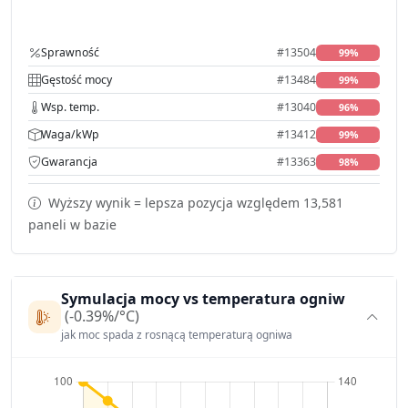
Sprawność
#13504
99%
Gęstość mocy
#13484
99%
Wsp. temp.
#13040
96%
Waga/kWp
#13412
99%
Gwarancja
#13363
98%
Wyższy wynik = lepsza pozycja względem 13,581
paneli w bazie
Symulacja mocy vs temperatura ogniw
(-0.39%/°C)
jak moc spada z rosnącą temperaturą ogniwa