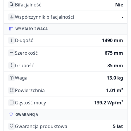
Bifacjalność
Nie
Współczynnik bifacjalności
-
WYMIARY I WAGA
Długość
1490 mm
Szerokość
675 mm
Grubość
35 mm
Waga
13.0 kg
Powierzchnia
1.01 m²
Gęstość mocy
139.2 Wp/m²
GWARANCJA
Gwarancja produktowa
5 lat