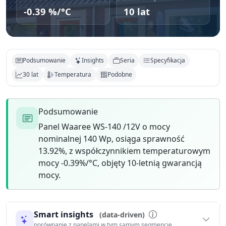
-0.39 %/°C
10 lat
Podsumowanie
Insights
Seria
Specyfikacja
30 lat
Temperatura
Podobne
Podsumowanie
Panel Waaree WS-140 /12V o mocy
nominalnej 140 Wp, osiąga sprawność
13.92%, z współczynnikiem temperaturowym
mocy -0.39%/°C, objęty 10-letnią gwarancją
mocy.
Smart insights
(data-driven)
porównanie z panelami w tym samym segmencie