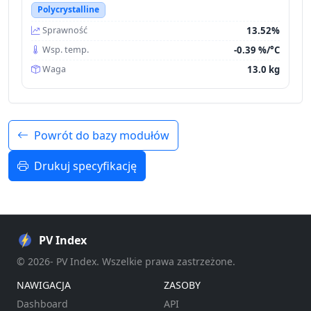
Polycrystalline
13.52%
Sprawność
-0.39 %/°C
Wsp. temp.
13.0 kg
Waga
Powrót do bazy modułów
Drukuj specyfikację
PV Index
© 2026- PV Index. Wszelkie prawa zastrzeżone.
NAWIGACJA
ZASOBY
Dashboard
API