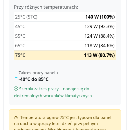
Przy różnych temperaturach:
25°C (STC)
140 W (100%)
45°C
129 W (92.3%)
55°C
124 W (88.4%)
65°C
118 W (84.6%)
75°C
113 W (80.7%)
Zakres pracy panelu
-40°C do 85°C
Szeroki zakres pracy – nadaje się do
ekstremalnych warunków klimatycznych
Temperatura ogniw 75°C jest typowa dla paneli
na dachu w gorący letni dzień przy pełnym
nasłonecznieniu. Współczynnik temperaturowy