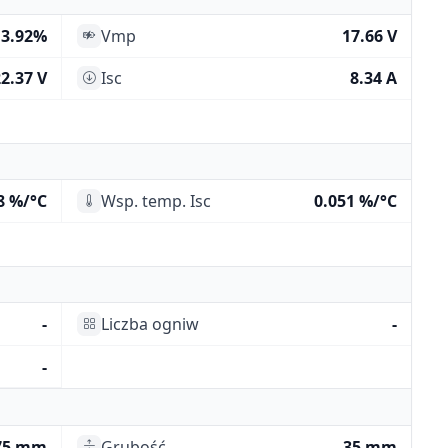
13.92%
Vmp
17.66 V
2.37 V
Isc
8.34 A
8 %/°C
Wsp. temp. Isc
0.051 %/°C
-
Liczba ogniw
-
-
75 mm
Grubość
35 mm