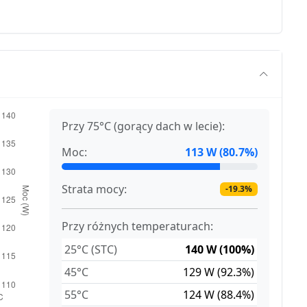
Przy 75°C (gorący dach w lecie):
Moc:
113 W (80.7%)
Strata mocy:
-19.3%
Przy różnych temperaturach:
25°C (STC)
140 W (100%)
45°C
129 W (92.3%)
55°C
124 W (88.4%)