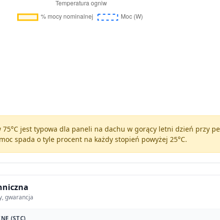
75°C jest typowa dla paneli na dachu w gorący letni dzień przy 
moc spada o tyle procent na każdy stopień powyżej 25°C.
hniczna
y, gwarancja
NE (STC)