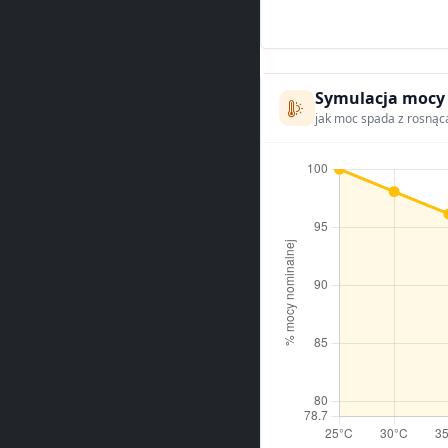
Symulacja mocy
jak moc spada z rosnąc