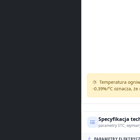
Temperatura ogniw 
-0.39%/°C
oznacza, że 
Specyfikacja tec
parametry STC, wymiar
PARAMETRY ELEKTRYCZ