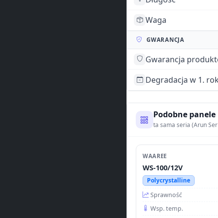
Waga
GWARANCJA
Gwarancja produk
Degradacja w 1. ro
Podobne panele
ta sama seria (Arun Ser
WAAREE
WS-100/12V
Polycrystalline
Sprawność
Wsp. temp.