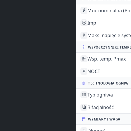
Moc nominalna (Pm
Imp
Maks. napięcie sys
WSPÓŁCZYNNIKI TEMP
Wsp. temp. Pmax
NOCT
TECHNOLOGIA OGNIW
Typ ogniwa
Bifacjalność
WYMIARY I WAGA
Długość