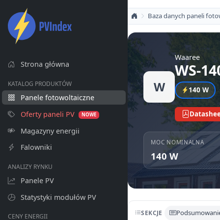
Baza danych paneli foto
Waaree
Strona główna
WS-14
W
KATALOG PRODUKTÓW
140 W
Panele fotowoltaiczne
Oferty paneli PV
Datashee
NOWE
Magazyny energii
MOC NOMINALNA
Falowniki
140 W
ANALIZY RYNKU
Panele PV
Statystyki modułów PV
Podsumowani
SEKCJE
CENY ENERGII