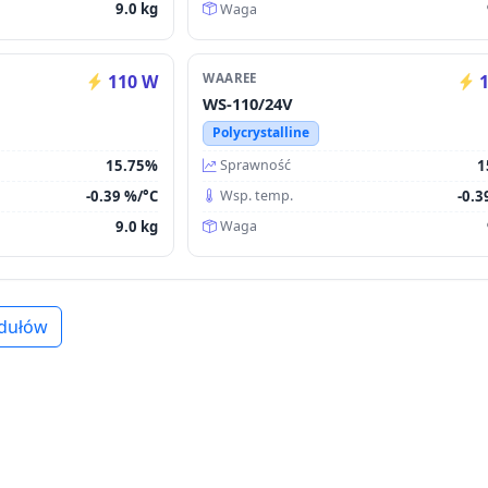
9.0 kg
Waga
110 W
WAAREE
1
WS-110/24V
Polycrystalline
15.75%
1
Sprawność
-0.39 %/°C
-0.3
Wsp. temp.
9.0 kg
Waga
dułów