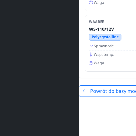
Waga
WAAREE
WS-110/12V
Polycrystalline
Sprawność
Wsp. temp.
Waga
Powrót do bazy mo