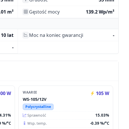
.01 m²
Gęstość mocy
139.2 Wp/m²
10 lat
Moc na koniec gwarancji
-
-
00 W
WAAREE
105 W
WS-105/12V
Polycrystalline
4.31%
15.03%
Sprawność
9 %/°C
-0.39 %/°C
Wsp. temp.