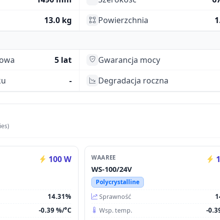
13.0 kg
Powierzchnia
1
towa
5 lat
Gwarancja mocy
ku
-
Degradacja roczna
ies)
100 W
WAAREE
1
WS-100/24V
Polycrystalline
14.31%
1
Sprawność
-0.39 %/°C
-0.3
Wsp. temp.