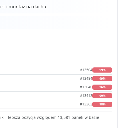
ort i montaż na dachu
#13504
99%
#13484
99%
#13040
96%
#13412
99%
#13363
98%
k = lepsza pozycja względem 13,581 paneli w bazie