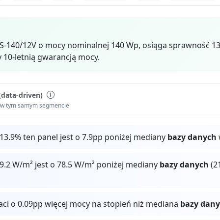
S-140/12V o mocy nominalnej 140 Wp, osiąga sprawność 1
y 10-letnią gwarancją mocy.
(data-driven)
i w tym samym segmencie
13.9% ten panel jest o 7.9pp poniżej mediany
bazy danych
9.2 W/m² jest o 78.5 W/m² poniżej mediany
bazy danych
(2
raci o 0.09pp więcej mocy na stopień niż mediana
bazy dan