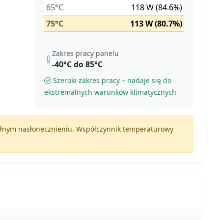
65°C
118 W (84.6%)
75°C
113 W (80.7%)
Zakres pracy panelu
-40°C do 85°C
Szeroki zakres pracy – nadaje się do
ekstremalnych warunków klimatycznych
pełnym nasłonecznieniu. Współczynnik temperaturowy