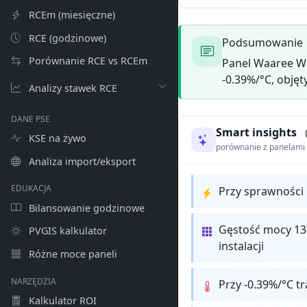
RCEm (miesięczne)
RCE (godzinowe)
Podsumowanie
Porównanie RCE vs RCEm
Panel Waaree W
-0.39%/°C, objęt
Analizy stawek RCE
DANE PSE
Smart insights
KSE na żywo
porównanie z panelam
Analiza import/eksport
EDUKACJA
Przy sprawności 
Bilansowanie godzinowe
Gęstość mocy 13
PVGIS kalkulator
instalacji
Różne moce paneli
NARZĘDZIA
Przy -0.39%/°C t
Kalkulator ROI