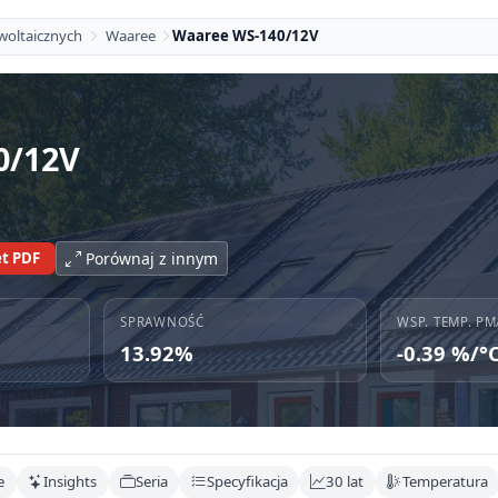
woltaicznych
Waaree
Waaree WS-140/12V
0/12V
t PDF
Porównaj z innym
SPRAWNOŚĆ
WSP. TEMP. PM
13.92%
-0.39 %/°
e
Insights
Seria
Specyfikacja
30 lat
Temperatura