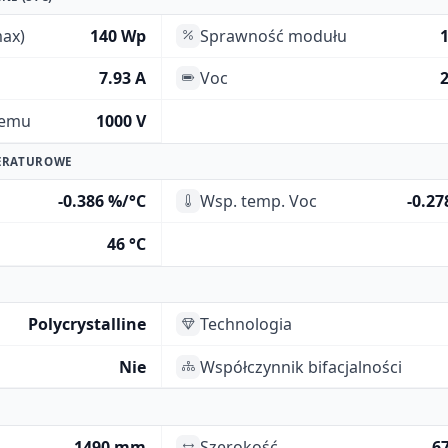
ax)
140 Wp
Sprawność modułu
7.93 A
Voc
2
temu
1000 V
ERATUROWE
-0.386 %/°C
Wsp. temp. Voc
-0.27
46 °C
Polycrystalline
Technologia
Nie
Współczynnik bifacjalności
1490 mm
Szerokość
6