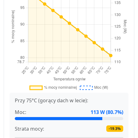
Przy 75°C (gorący dach w lecie):
Moc:
113 W (80.7%)
Strata mocy:
-19.3%