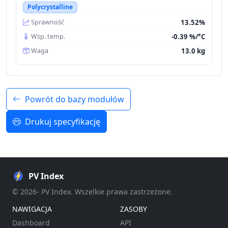
Polycrystalline
13.52%
Sprawność
-0.39 %/°C
Wsp. temp.
13.0 kg
Waga
Powrót do bazy modułów
Drukuj specyfikację
PV Index
© 2026- PV Index. Wszelkie prawa zastrzeżone.
NAWIGACJA
ZASOBY
Dashboard
API