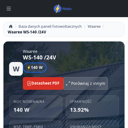
Baza danych paneli fotowoltaicznych
Waaree
Waaree WS-140 /24V
Waaree
WS-140 /24V
W
140 W
Datasheet PDF
Porównaj z innym
MOC NOMINALNA
SPRAWNOŚĆ
140 W
13.92%
WSP. TEMP. PMAX
GWARANCJA MOCY