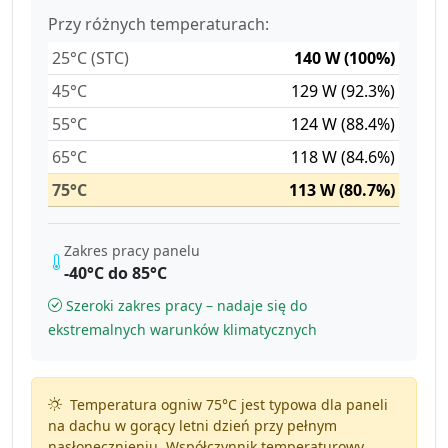
Przy różnych temperaturach:
25°C (STC)
140 W (100%)
45°C
129 W (92.3%)
55°C
124 W (88.4%)
65°C
118 W (84.6%)
75°C
113 W (80.7%)
Zakres pracy panelu
-40°C do 85°C
Szeroki zakres pracy – nadaje się do
ekstremalnych warunków klimatycznych
Temperatura ogniw 75°C jest typowa dla paneli
na dachu w gorący letni dzień przy pełnym
nasłonecznieniu. Współczynnik temperaturowy