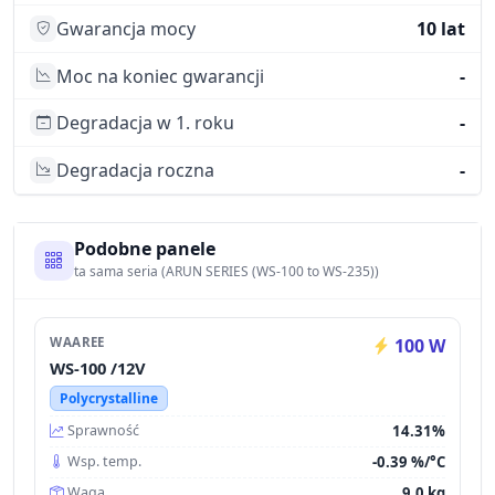
Gwarancja mocy
10 lat
Moc na koniec gwarancji
-
Degradacja w 1. roku
-
Degradacja roczna
-
Podobne panele
ta sama seria (ARUN SERIES (WS-100 to WS-235))
WAAREE
100 W
WS-100 /12V
Polycrystalline
14.31%
Sprawność
-0.39 %/°C
Wsp. temp.
9.0 kg
Waga