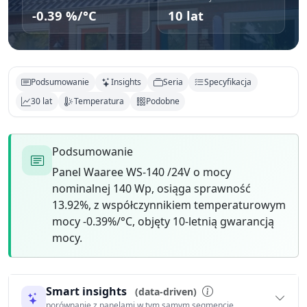
-0.39 %/°C
10 lat
Podsumowanie
Insights
Seria
Specyfikacja
30 lat
Temperatura
Podobne
Podsumowanie
Panel Waaree WS-140 /24V o mocy
nominalnej 140 Wp, osiąga sprawność
13.92%, z współczynnikiem temperaturowym
mocy -0.39%/°C, objęty 10-letnią gwarancją
mocy.
Smart insights
(data-driven)
porównanie z panelami w tym samym segmencie