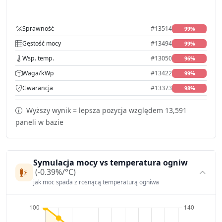
Sprawność
#13514
99%
Gęstość mocy
#13494
99%
Wsp. temp.
#13050
96%
Waga/kWp
#13422
99%
Gwarancja
#13373
98%
Wyższy wynik = lepsza pozycja względem 13,591
paneli w bazie
Symulacja mocy vs temperatura ogniw
(-0.39%/°C)
jak moc spada z rosnącą temperaturą ogniwa