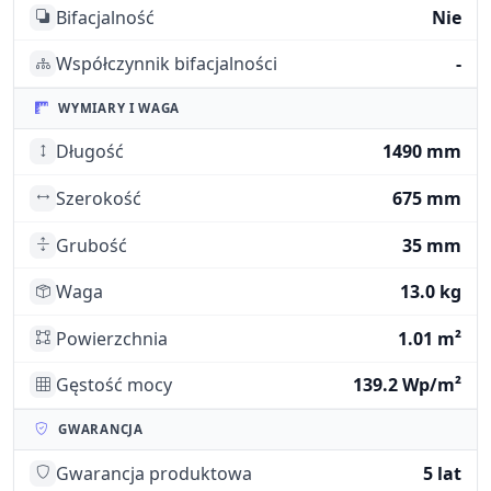
Bifacjalność
Nie
Współczynnik bifacjalności
-
WYMIARY I WAGA
Długość
1490 mm
Szerokość
675 mm
Grubość
35 mm
Waga
13.0 kg
Powierzchnia
1.01 m²
Gęstość mocy
139.2 Wp/m²
GWARANCJA
Gwarancja produktowa
5 lat