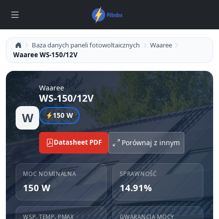
Baza danych paneli fotowoltaicznych
Waaree
Waaree WS-150/12V
Waaree
WS-150/12V
W
150 W
Datasheet PDF
Porównaj z innym
MOC NOMINALNA
SPRAWNOŚĆ
150 W
14.91%
WSP. TEMP. PMAX
GWARANCJA MOCY