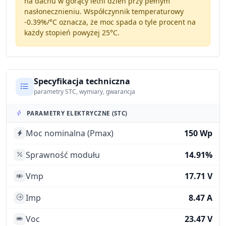
na dachu w gorący letni dzień przy pełnym
nasłonecznieniu. Współczynnik temperaturowy
-0.39%/°C
oznacza, że moc spada o tyle procent na
każdy stopień powyżej 25°C.
Specyfikacja techniczna
parametry STC, wymiary, gwarancja
PARAMETRY ELEKTRYCZNE (STC)
Moc nominalna (Pmax)
150 Wp
Sprawność modułu
14.91%
Vmp
17.71 V
Imp
8.47 A
Voc
23.47 V