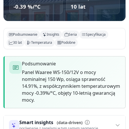
-0.39 %/°C
10 lat
Podsumowanie
Insights
Seria
Specyfikacja
30 lat
Temperatura
Podobne
Podsumowanie
Panel Waaree WS-150/12V o mocy
nominalnej 150 Wp, osiąga sprawność
14.91%, z współczynnikiem temperaturowym
mocy -0.39%/°C, objęty 10-letnią gwarancją
mocy.
Smart insights
(data-driven)
porównanie z panelami w tym samym segmencie