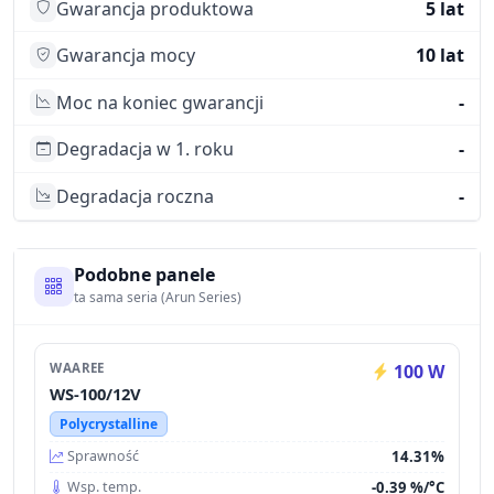
Gwarancja produktowa
5 lat
Gwarancja mocy
10 lat
Moc na koniec gwarancji
-
Degradacja w 1. roku
-
Degradacja roczna
-
Podobne panele
ta sama seria (Arun Series)
WAAREE
100 W
WS-100/12V
Polycrystalline
14.31%
Sprawność
-0.39 %/°C
Wsp. temp.