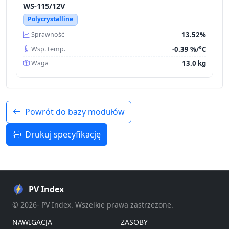
WS-115/12V
Polycrystalline
13.52%
Sprawność
-0.39 %/°C
Wsp. temp.
13.0 kg
Waga
Powrót do bazy modułów
Drukuj specyfikację
PV Index
© 2026- PV Index. Wszelkie prawa zastrzeżone.
NAWIGACJA
ZASOBY