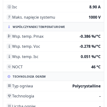
Isc
8.90 A
Maks. napięcie systemu
1000 V
WSPÓŁCZYNNIKI TEMPERATUROWE
Wsp. temp. Pmax
-0.386 %/°C
Wsp. temp. Voc
-0.278 %/°C
Wsp. temp. Isc
0.051 %/°C
NOCT
46 °C
TECHNOLOGIA OGNIW
Typ ogniwa
Polycrystalline
Technologia
-
Liczba ogniw
-