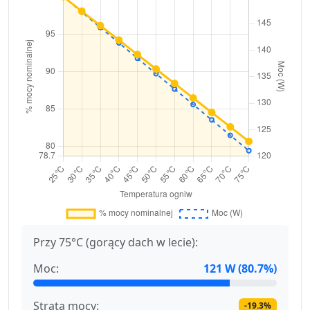
Przy 75°C (gorący dach w lecie):
Moc:
121 W (80.7%)
Strata mocy:
-19.3%