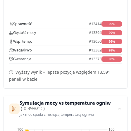
Sprawność
#13414
99%
Gęstość mocy
#13394
99%
Wsp. temp.
#13050
96%
Waga/kWp
#13382
98%
Gwarancja
#13373
98%
Wyższy wynik = lepsza pozycja względem 13,591
paneli w bazie
Symulacja mocy vs temperatura ogniw
(-0.39%/°C)
jak moc spada z rosnącą temperaturą ogniwa