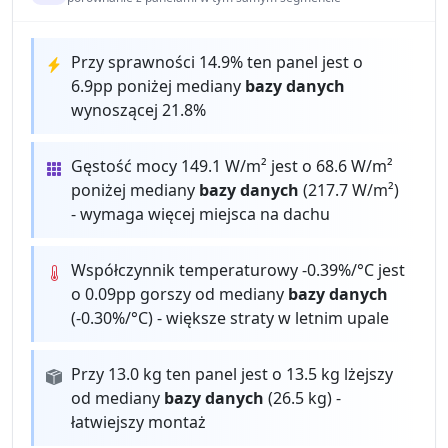
Przy sprawności 14.9% ten panel jest o
6.9pp poniżej mediany
bazy danych
wynoszącej 21.8%
Gęstość mocy 149.1 W/m² jest o 68.6 W/m²
poniżej mediany
bazy danych
(217.7 W/m²)
- wymaga więcej miejsca na dachu
Współczynnik temperaturowy -0.39%/°C jest
o 0.09pp gorszy od mediany
bazy danych
(-0.30%/°C) - większe straty w letnim upale
Przy 13.0 kg ten panel jest o 13.5 kg lżejszy
od mediany
bazy danych
(26.5 kg) -
łatwiejszy montaż