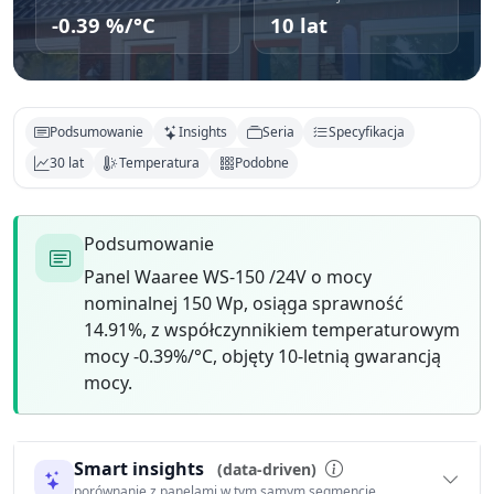
-0.39 %/°C
10 lat
Podsumowanie
Insights
Seria
Specyfikacja
30 lat
Temperatura
Podobne
Podsumowanie
Panel Waaree WS-150 /24V o mocy
nominalnej 150 Wp, osiąga sprawność
14.91%, z współczynnikiem temperaturowym
mocy -0.39%/°C, objęty 10-letnią gwarancją
mocy.
Smart insights
(data-driven)
porównanie z panelami w tym samym segmencie