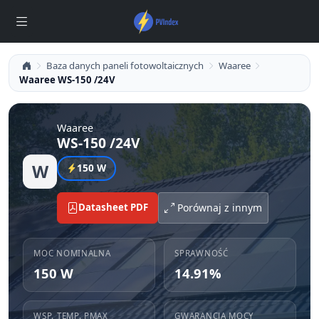
Baza danych paneli fotowoltaicznych
Waaree
Waaree WS-150 /24V
Waaree
WS-150 /24V
W
150 W
Datasheet PDF
Porównaj z innym
MOC NOMINALNA
SPRAWNOŚĆ
150 W
14.91%
WSP. TEMP. PMAX
GWARANCJA MOCY