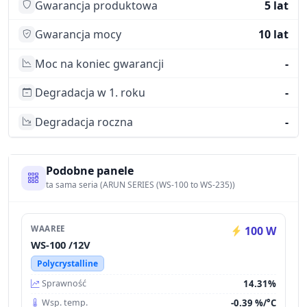
Gwarancja produktowa
5 lat
Gwarancja mocy
10 lat
Moc na koniec gwarancji
-
Degradacja w 1. roku
-
Degradacja roczna
-
Podobne panele
ta sama seria (ARUN SERIES (WS-100 to WS-235))
WAAREE
100 W
WS-100 /12V
Polycrystalline
14.31%
Sprawność
-0.39 %/°C
Wsp. temp.