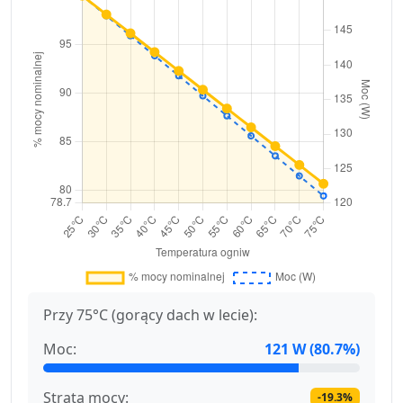
Przy 75°C (gorący dach w lecie):
Moc:
121 W (80.7%)
Strata mocy:
-19.3%