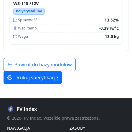
WS-115 /12V
Polycrystalline
13.52%
Sprawność
-0.39 %/°C
Wsp. temp.
13.0 kg
Waga
Powrót do bazy modułów
Drukuj specyfikację
PV Index
© 2026- PV Index. Wszelkie prawa zastrzeżone.
NAWIGACJA
ZASOBY