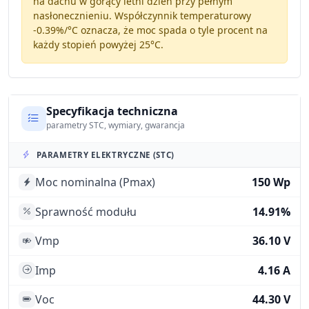
na dachu w gorący letni dzień przy pełnym
nasłonecznieniu. Współczynnik temperaturowy
-0.39%/°C
oznacza, że moc spada o tyle procent na
każdy stopień powyżej 25°C.
Specyfikacja techniczna
parametry STC, wymiary, gwarancja
PARAMETRY ELEKTRYCZNE (STC)
Moc nominalna (Pmax)
150 Wp
Sprawność modułu
14.91%
Vmp
36.10 V
Imp
4.16 A
Voc
44.30 V