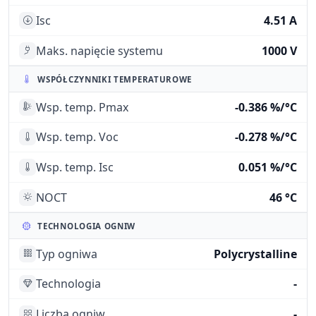
Isc
4.51 A
Maks. napięcie systemu
1000 V
WSPÓŁCZYNNIKI TEMPERATUROWE
Wsp. temp. Pmax
-0.386 %/°C
Wsp. temp. Voc
-0.278 %/°C
Wsp. temp. Isc
0.051 %/°C
NOCT
46 °C
TECHNOLOGIA OGNIW
Typ ogniwa
Polycrystalline
Technologia
-
Liczba ogniw
-