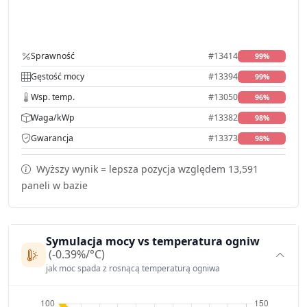
Sprawność
#13414
99%
Gęstość mocy
#13394
99%
Wsp. temp.
#13050
96%
Waga/kWp
#13382
98%
Gwarancja
#13373
98%
Wyższy wynik = lepsza pozycja względem 13,591
paneli w bazie
Symulacja mocy vs temperatura ogniw
(-0.39%/°C)
jak moc spada z rosnącą temperaturą ogniwa