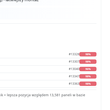
#13328
98%
#13307
98%
#13040
96%
#13347
98%
#13363
98%
k = lepsza pozycja względem 13,581 paneli w bazie