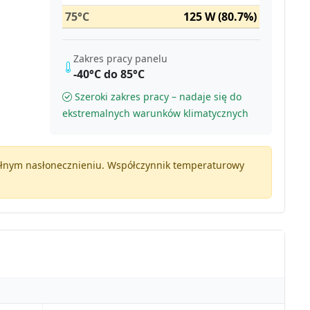
75°C
125 W (80.7%)
Zakres pracy panelu
-40°C do 85°C
Szeroki zakres pracy – nadaje się do
ekstremalnych warunków klimatycznych
pełnym nasłonecznieniu. Współczynnik temperaturowy