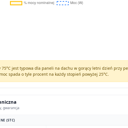
75°C jest typowa dla paneli na dachu w gorący letni dzień przy 
moc spada o tyle procent na każdy stopień powyżej 25°C.
hniczna
y, gwarancja
NE (STC)