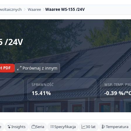
woltaicznych
Waaree
Waaree WS-155 /24V
5 /24V
t PDF
Porównaj z innym
SPRAWNOŚĆ
WSP. TEMP. PM
15.41%
-0.39 %/°
e
Insights
Seria
Specyfikacja
30 lat
Temperatura