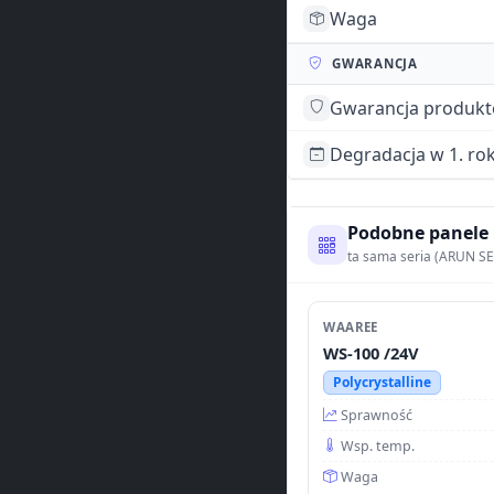
Waga
GWARANCJA
Gwarancja produk
Degradacja w 1. ro
Podobne panele
ta sama seria (ARUN SE
WAAREE
WS-100 /24V
Polycrystalline
Sprawność
Wsp. temp.
Waga