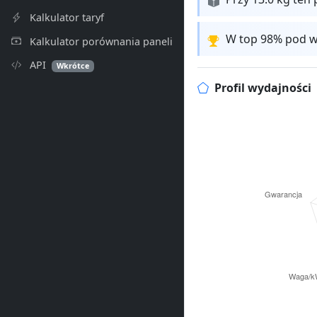
Kalkulator taryf
W top 98% pod w
Kalkulator porównania paneli
API
Wkrótce
Profil wydajności