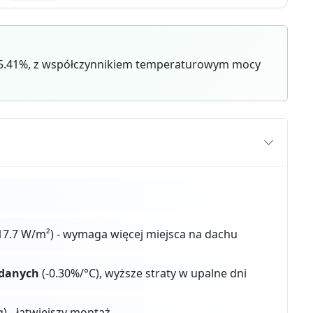
15.41%, z współczynnikiem temperaturowym mocy
17.7 W/m²) - wymaga więcej miejsca na dachu
 danych
(-0.30%/°C), wyższe straty w upalne dni
g) - łatwiejszy montaż