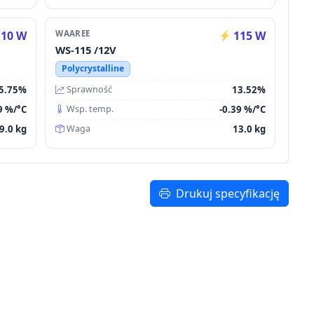
10 W
WAAREE
115 W
WS-115 /12V
Polycrystalline
5.75%
13.52%
Sprawność
9 %/°C
-0.39 %/°C
Wsp. temp.
9.0 kg
13.0 kg
Waga
Drukuj specyfikację