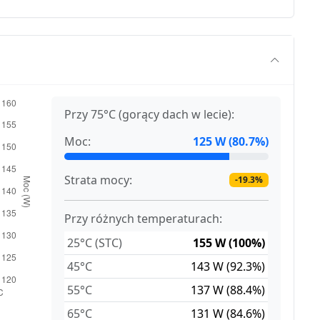
Przy 75°C (gorący dach w lecie):
Moc:
125 W (80.7%)
Strata mocy:
-19.3%
Przy różnych temperaturach:
25°C (STC)
155 W (100%)
45°C
143 W (92.3%)
55°C
137 W (88.4%)
65°C
131 W (84.6%)