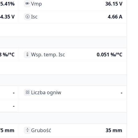
15.41%
Vmp
36.15 V
4.35 V
Isc
4.66 A
8 %/°C
Wsp. temp. Isc
0.051 %/°C
-
Liczba ogniw
-
-
75 mm
Grubość
35 mm