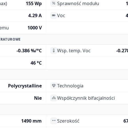
ax)
155 Wp
Sprawność modułu
4.29 A
Voc
4
temu
1000 V
ERATUROWE
-0.386 %/°C
Wsp. temp. Voc
-0.27
46 °C
Polycrystalline
Technologia
Nie
Współczynnik bifacjalności
1490 mm
Szerokość
6