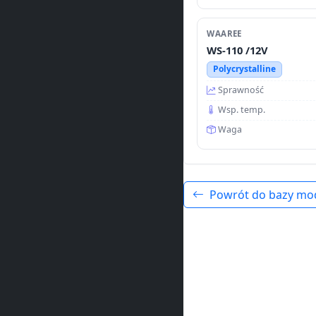
WAAREE
WS-110 /12V
Polycrystalline
Sprawność
Wsp. temp.
Waga
Powrót do bazy mo