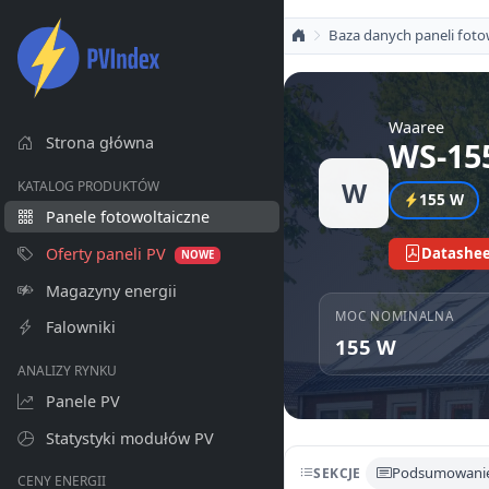
Baza danych paneli foto
Waaree
Strona główna
WS-15
W
KATALOG PRODUKTÓW
155 W
Panele fotowoltaiczne
Oferty paneli PV
Datashee
NOWE
Magazyny energii
MOC NOMINALNA
Falowniki
155 W
ANALIZY RYNKU
Panele PV
Statystyki modułów PV
Podsumowani
SEKCJE
CENY ENERGII