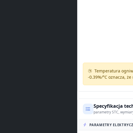
Temperatura ogniw 
-0.39%/°C
oznacza, że 
Specyfikacja tec
parametry STC, wymiar
PARAMETRY ELEKTRYCZ