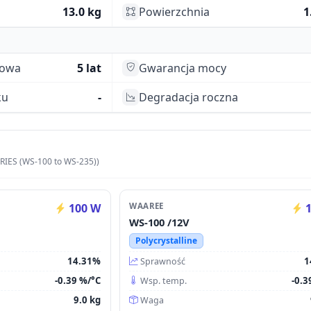
13.0 kg
Powierzchnia
1
towa
5 lat
Gwarancja mocy
ku
-
Degradacja roczna
RIES (WS-100 to WS-235))
100 W
WAAREE
1
WS-100 /12V
Polycrystalline
14.31%
1
Sprawność
-0.39 %/°C
-0.3
Wsp. temp.
9.0 kg
Waga