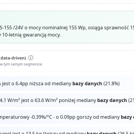
S-155 /24V o mocy nominalnej 155 Wp, osiąga sprawność 
y 10-letnią gwarancją mocy.
(data-driven)
i w tym samym segmencie
 jest o 6.4pp niższa od mediany
bazy danych
(21.8%)
4.1 W/m² jest o 63.6 W/m² poniżej mediany
bazy danych
(2
mperaturowy -0.39%/°C - o 0.09pp gorszy od mediany
bazy
panel jest o 13.5 kg lżejszy od mediany
bazy danych
(26.5 k