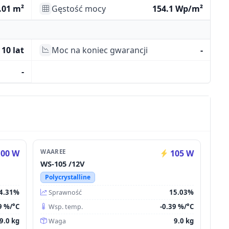
.01 m²
Gęstość mocy
154.1 Wp/m²
10 lat
Moc na koniec gwarancji
-
-
00 W
WAAREE
105 W
WS-105 /12V
Polycrystalline
4.31%
15.03%
Sprawność
9 %/°C
-0.39 %/°C
Wsp. temp.
9.0 kg
9.0 kg
Waga