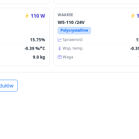
110 W
WAAREE
1
WS-110 /24V
Polycrystalline
15.75%
1
Sprawność
-0.39 %/°C
-0.3
Wsp. temp.
9.0 kg
Waga
dułów