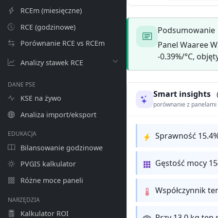
RCEm (miesięczne)
RCE (godzinowe)
Podsumowanie
Porównanie RCE vs RCEm
Panel Waaree W
-0.39%/°C, objęt
Analizy stawek RCE
DANE PSE
Smart insights
KSE na żywo
porównanie z panelam
Analiza import/eksport
EDUKACJA
Sprawność 15.4%
Bilansowanie godzinowe
Gęstość mocy 15
PVGIS kalkulator
Różne moce paneli
Współczynnik te
NARZĘDZIA
Kalkulator ROI
Przy 13.0 kg ten 