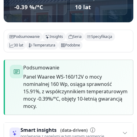
-0.39 %/°C
10 lat
Podsumowanie
Insights
Seria
Specyfikacja
30 lat
Temperatura
Podobne
Podsumowanie
Panel Waaree WS-160/12V o mocy
nominalnej 160 Wp, osiąga sprawność
15.91%, z współczynnikiem temperaturowym
mocy -0.39%/°C, objęty 10-letnią gwarancją
mocy.
Smart insights
(data-driven)
porównanie z panelami w tym samym segmencie