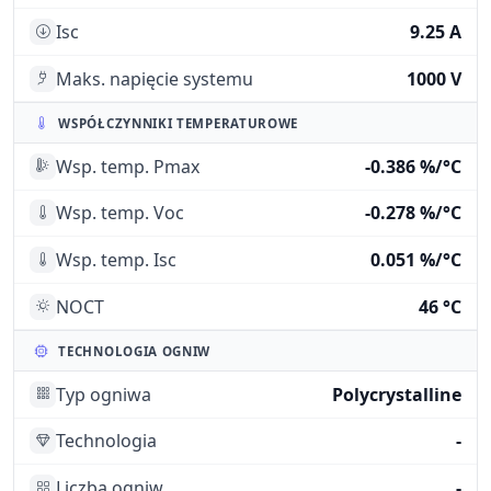
Isc
9.25 A
Maks. napięcie systemu
1000 V
WSPÓŁCZYNNIKI TEMPERATUROWE
Wsp. temp. Pmax
-0.386 %/°C
Wsp. temp. Voc
-0.278 %/°C
Wsp. temp. Isc
0.051 %/°C
NOCT
46 °C
TECHNOLOGIA OGNIW
Typ ogniwa
Polycrystalline
Technologia
-
Liczba ogniw
-