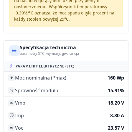
na dachu w gorący letni dzień przy pełnym
nasłonecznieniu. Współczynnik temperaturowy
-0.39%/°C
oznacza, że moc spada o tyle procent na
każdy stopień powyżej 25°C.
Specyfikacja techniczna
parametry STC, wymiary, gwarancja
PARAMETRY ELEKTRYCZNE (STC)
Moc nominalna (Pmax)
160 Wp
Sprawność modułu
15.91%
Vmp
18.20 V
Imp
8.80 A
Voc
23.57 V