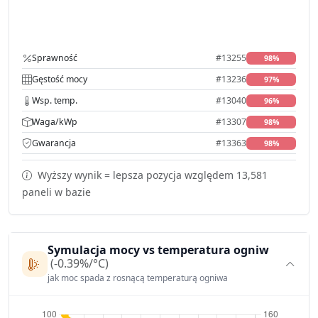
Sprawność
#13255
98%
Gęstość mocy
#13236
97%
Wsp. temp.
#13040
96%
Waga/kWp
#13307
98%
Gwarancja
#13363
98%
Wyższy wynik = lepsza pozycja względem 13,581
paneli w bazie
Symulacja mocy vs temperatura ogniw
(-0.39%/°C)
jak moc spada z rosnącą temperaturą ogniwa