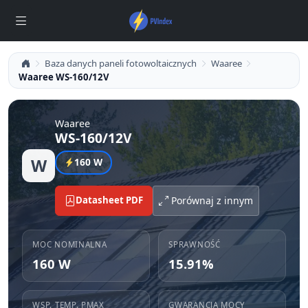
Baza danych paneli fotowoltaicznych
Waaree
Waaree WS-160/12V
Waaree
WS-160/12V
W
160 W
Datasheet PDF
Porównaj z innym
MOC NOMINALNA
SPRAWNOŚĆ
160 W
15.91%
WSP. TEMP. PMAX
GWARANCJA MOCY