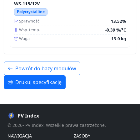
WS-115/12V
Polycrystalline
13.52%
Sprawność
-0.39 %/°C
Wsp. temp.
13.0 kg
Waga
Powrót do bazy modułów
Drukuj specyfikację
PV Index
© 2026- PV Index. Wszelkie prawa zastrzeżone.
NAWIGACJA
ZASOBY