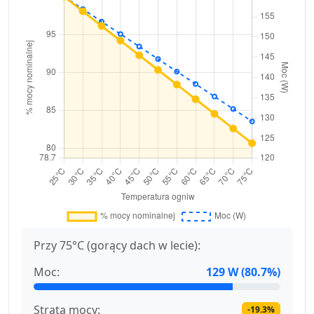
Przy 75°C (gorący dach w lecie):
Moc:
129 W (80.7%)
Strata mocy:
-19.3%