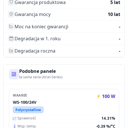
Gwarancja produktowa
5 lat
Gwarancja mocy
10 lat
Moc na koniec gwarancji
-
Degradacja w 1. roku
-
Degradacja roczna
-
Podobne panele
ta sama seria (Arun Series)
WAAREE
100 W
WS-100/24V
Polycrystalline
14.31%
Sprawność
-0.39 %/°C
Wsp. temp.