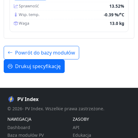
13.52%
Sprawność
-0.39 %/°C
Wsp. temp.
13.0 kg
Waga
Powrót do bazy modułów
Drukuj specyfikację
PV Index
© 2026- PV Index. Wszelkie prawa zastrzeżone.
NAWIGACJA
ZASOBY
Dashboard
API
Baza modułów PV
Edukacja