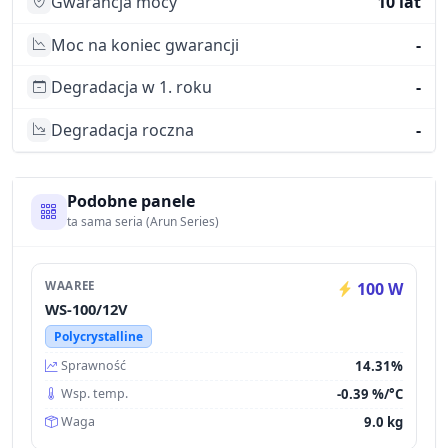
Gwarancja mocy
10 lat
Moc na koniec gwarancji
-
Degradacja w 1. roku
-
Degradacja roczna
-
Podobne panele
ta sama seria (Arun Series)
WAAREE
100 W
WS-100/12V
Polycrystalline
14.31%
Sprawność
-0.39 %/°C
Wsp. temp.
9.0 kg
Waga