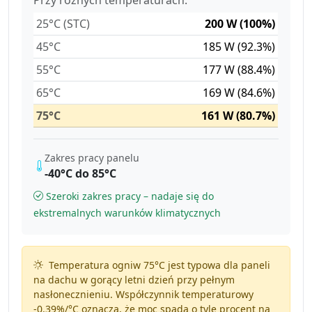
25°C (STC)
200 W (100%)
45°C
185 W (92.3%)
55°C
177 W (88.4%)
65°C
169 W (84.6%)
75°C
161 W (80.7%)
Zakres pracy panelu
-40°C do 85°C
Szeroki zakres pracy – nadaje się do
ekstremalnych warunków klimatycznych
Temperatura ogniw 75°C jest typowa dla paneli
na dachu w gorący letni dzień przy pełnym
nasłonecznieniu. Współczynnik temperaturowy
-0.39%/°C
oznacza, że moc spada o tyle procent na