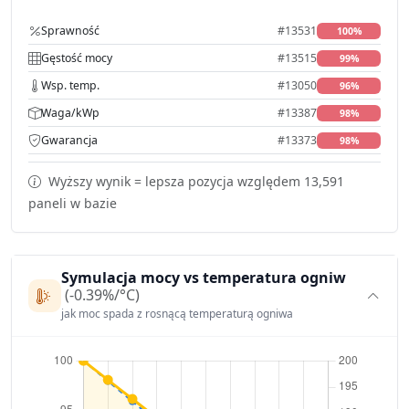
Sprawność
#13531
100%
Gęstość mocy
#13515
99%
Wsp. temp.
#13050
96%
Waga/kWp
#13387
98%
Gwarancja
#13373
98%
Wyższy wynik = lepsza pozycja względem 13,591
paneli w bazie
Symulacja mocy vs temperatura ogniw
(-0.39%/°C)
jak moc spada z rosnącą temperaturą ogniwa