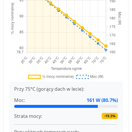
Przy 75°C (gorący dach w lecie):
Moc:
161 W (80.7%)
Strata mocy:
-19.3%
Przy różnych temperaturach: