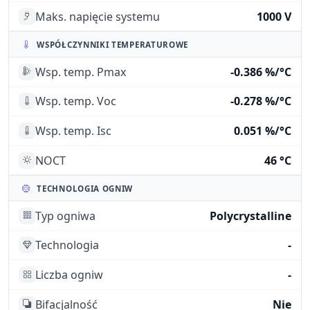
Maks. napięcie systemu
1000 V
WSPÓŁCZYNNIKI TEMPERATUROWE
Wsp. temp. Pmax
-0.386 %/°C
Wsp. temp. Voc
-0.278 %/°C
Wsp. temp. Isc
0.051 %/°C
NOCT
46 °C
TECHNOLOGIA OGNIW
Typ ogniwa
Polycrystalline
Technologia
-
Liczba ogniw
-
Bifacjalność
Nie