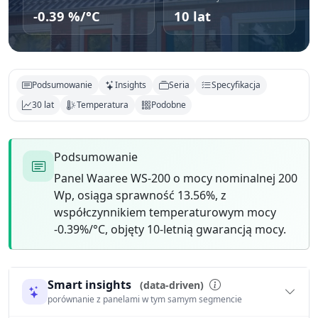
-0.39 %/°C
10 lat
Podsumowanie
Insights
Seria
Specyfikacja
30 lat
Temperatura
Podobne
Podsumowanie
Panel Waaree WS-200 o mocy nominalnej 200
Wp, osiąga sprawność 13.56%, z
współczynnikiem temperaturowym mocy
-0.39%/°C, objęty 10-letnią gwarancją mocy.
Smart insights
(data-driven)
porównanie z panelami w tym samym segmencie