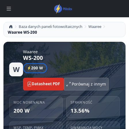
Baza danych paneli fotowoltaicznych
Waaree
Waaree WS-200
Waaree
WS-200
W
200 W
Datasheet PDF
Porównaj z innym
MOC NOMINALNA
SPRAWNOŚĆ
200 W
13.56%
WSP. TEMP. PMAX
GWARANCJA MOCY