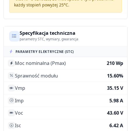
każdy stopień powyżej 25°C.
Specyfikacja techniczna
parametry STC, wymiary, gwarancja
PARAMETRY ELEKTRYCZNE (STC)
Moc nominalna (Pmax)
210 Wp
Sprawność modułu
15.60%
Vmp
35.15 V
Imp
5.98 A
Voc
43.60 V
Isc
6.42 A