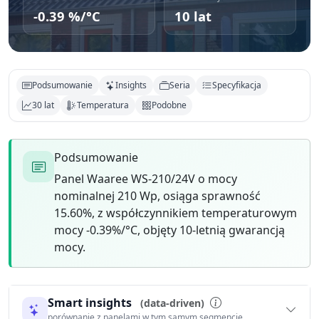
-0.39 %/°C
10 lat
Podsumowanie
Insights
Seria
Specyfikacja
30 lat
Temperatura
Podobne
Podsumowanie
Panel Waaree WS-210/24V o mocy
nominalnej 210 Wp, osiąga sprawność
15.60%, z współczynnikiem temperaturowym
mocy -0.39%/°C, objęty 10-letnią gwarancją
mocy.
Smart insights
(data-driven)
porównanie z panelami w tym samym segmencie