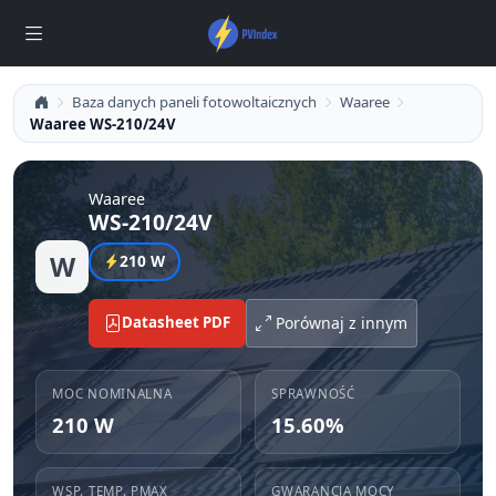
Baza danych paneli fotowoltaicznych
Waaree
Waaree WS-210/24V
Waaree
WS-210/24V
W
210 W
Datasheet PDF
Porównaj z innym
MOC NOMINALNA
SPRAWNOŚĆ
210 W
15.60%
WSP. TEMP. PMAX
GWARANCJA MOCY