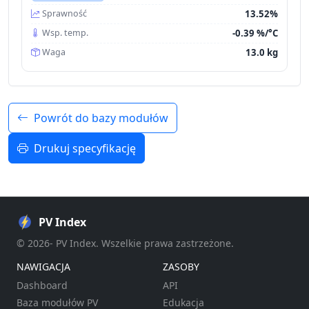
13.52%
Sprawność
-0.39 %/°C
Wsp. temp.
13.0 kg
Waga
Powrót do bazy modułów
Drukuj specyfikację
PV Index
© 2026- PV Index. Wszelkie prawa zastrzeżone.
NAWIGACJA
ZASOBY
Dashboard
API
Baza modułów PV
Edukacja