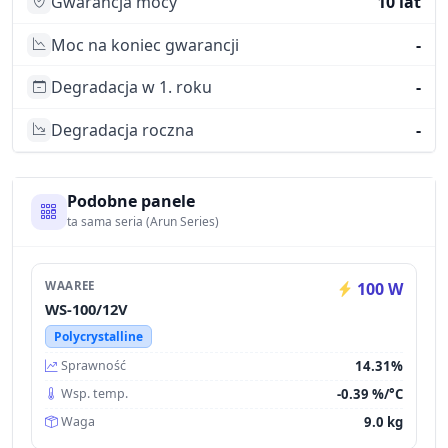
Gwarancja mocy
10 lat
Moc na koniec gwarancji
-
Degradacja w 1. roku
-
Degradacja roczna
-
Podobne panele
ta sama seria (Arun Series)
WAAREE
100 W
WS-100/12V
Polycrystalline
14.31%
Sprawność
-0.39 %/°C
Wsp. temp.
9.0 kg
Waga