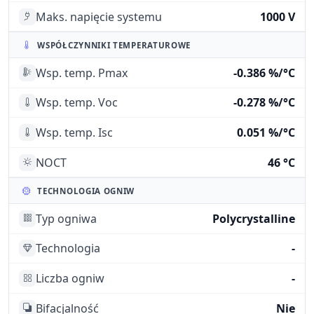
Maks. napięcie systemu
1000 V
WSPÓŁCZYNNIKI TEMPERATUROWE
Wsp. temp. Pmax
-0.386 %/°C
Wsp. temp. Voc
-0.278 %/°C
Wsp. temp. Isc
0.051 %/°C
NOCT
46 °C
TECHNOLOGIA OGNIW
Typ ogniwa
Polycrystalline
Technologia
-
Liczba ogniw
-
Bifacjalność
Nie