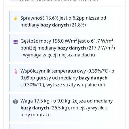
Sprawność 15.6% jest o 6.2pp niższa od
mediany
bazy danych
(21.8%)
Gęstość mocy 156.0 W/m² jest o 61.7 W/m²
poniżej mediany
bazy danych
(217.7 W/m²)
- wymaga więcej miejsca na dachu
Współczynnik temperaturowy -0.39%/°C - o
0.09pp gorszy od mediany
bazy danych
(-0.30%/°C), wyższe straty w upalne dni
Waga 17.5 kg - o 9.0 kg lżejsza od mediany
bazy danych
(26.5 kg), mniejszy wysiłek
przy montażu