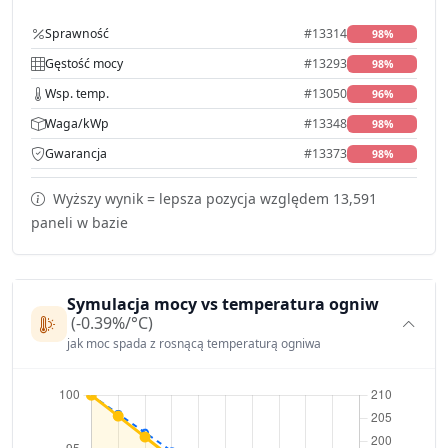
Sprawność
#13314
98%
Gęstość mocy
#13293
98%
Wsp. temp.
#13050
96%
Waga/kWp
#13348
98%
Gwarancja
#13373
98%
Wyższy wynik = lepsza pozycja względem 13,591
paneli w bazie
Symulacja mocy vs temperatura ogniw
(-0.39%/°C)
jak moc spada z rosnącą temperaturą ogniwa