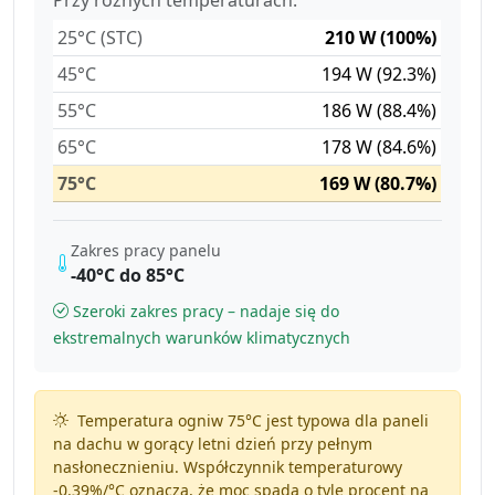
25°C (STC)
210 W (100%)
45°C
194 W (92.3%)
55°C
186 W (88.4%)
65°C
178 W (84.6%)
75°C
169 W (80.7%)
Zakres pracy panelu
-40°C do 85°C
Szeroki zakres pracy – nadaje się do
ekstremalnych warunków klimatycznych
Temperatura ogniw 75°C jest typowa dla paneli
na dachu w gorący letni dzień przy pełnym
nasłonecznieniu. Współczynnik temperaturowy
-0.39%/°C
oznacza, że moc spada o tyle procent na