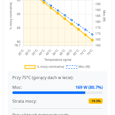
Przy 75°C (gorący dach w lecie):
Moc:
169 W (80.7%)
Strata mocy:
-19.3%
Przy różnych temperaturach: