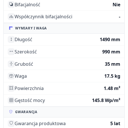
Bifacjalność
Nie
Współczynnik bifacjalności
-
WYMIARY I WAGA
Długość
1490 mm
Szerokość
990 mm
Grubość
35 mm
Waga
17.5 kg
Powierzchnia
1.48 m²
Gęstość mocy
145.8 Wp/m²
GWARANCJA
Gwarancja produktowa
5 lat