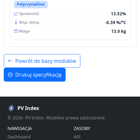
Polycrystalline
13.52%
Sprawność
-0.39 %/°C
Wsp. temp.
13.0 kg
Waga
Powrót do bazy modułów
Drukuj specyfikację
PV Index
© 2026- PV Index. Wszelkie prawa zastrzeżone.
NAWIGACJA
ZASOBY
Dashboard
API